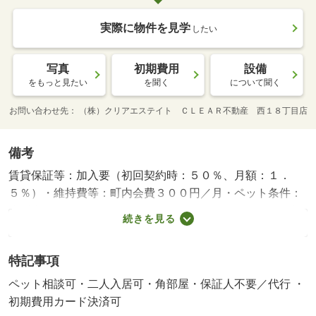
実際に物件を見学
したい
写真
初期費用
設備
をもっと見たい
を聞く
について聞く
お問い合わせ先
（株）クリアエステイト ＣＬＥＡＲ不動産 西１８丁目店
備考
賃貸保証等：加入要（初回契約時：５０％、月額：１．
５％）・維持費等：町内会費３００円／月・ペット条件：
小型犬可／猫可・人気のエアコン付き！インターネット無
続きを見る
料で使用できます。札幌市内のインターネット掲載物件は
どの物件でもまとめてご案内可能です。ＣＬＥＡＲ不動
特記事項
産 ０１１－５９０－０７８３・バイク置場：なし・駐輪
場：なし/退去時エアコン分解清掃 16500円
ペット相談可・二人入居可・角部屋・保証人不要／代行 ・
初期費用カード決済可