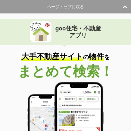
ページトップに戻る
goo住宅・不動産
アプリ
大手不動産サイト
物件
の
を
まとめて検索！