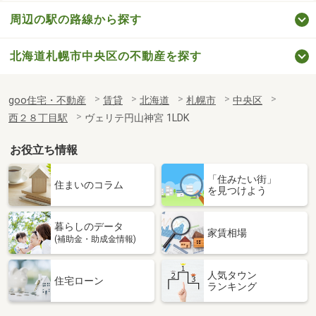
周辺の駅の路線から探す
北海道札幌市中央区の不動産を探す
goo住宅・不動産
賃貸
北海道
札幌市
中央区
西２８丁目駅
ヴェリテ円山神宮 1LDK
お役立ち情報
「住みたい街」
住まいのコラム
を見つけよう
暮らしのデータ
家賃相場
(補助金・助成金情報)
人気タウン
住宅ローン
ランキング