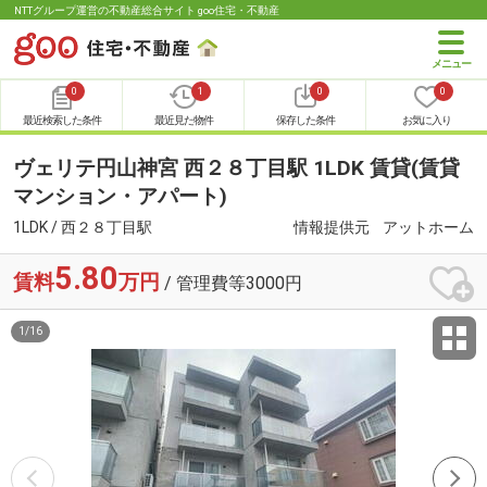
NTTグループ運営の不動産総合サイト goo住宅・不動産
0
1
0
0
最近検索した条件
最近見た物件
保存した条件
お気に入り
ヴェリテ円山神宮 西２８丁目駅 1LDK 賃貸(賃貸
マンション・アパート)
1LDK / 西２８丁目駅
情報提供元
アットホーム
5.80
賃料
万円
/ 管理費等3000円
1
/
16