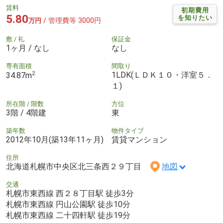
賃料
初期費用
5.80
を知りたい
/ 管理費等 3000円
万円
敷 / 礼
保証金
1ヶ月 / なし
なし
専有面積
間取り
2
1LDK(ＬＤＫ１０・洋室５．
34.87m
１)
所在階 / 階数
方位
3階 / 4階建
東
築年数
物件タイプ
2012年10月(築13年11ヶ月)
賃貸マンション
住所
北海道札幌市中央区北三条西２９丁目
地図
交通
札幌市東西線 西２８丁目駅 徒歩3分
札幌市東西線 円山公園駅 徒歩10分
札幌市東西線 二十四軒駅 徒歩19分