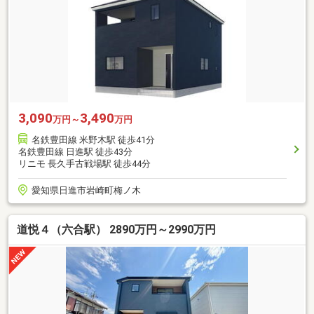
3,090
3,490
万円～
万円
名鉄豊田線 米野木駅 徒歩41分
名鉄豊田線 日進駅 徒歩43分
リニモ 長久手古戦場駅 徒歩44分
愛知県日進市岩崎町梅ノ木
道悦４（六合駅） 2890万円～2990万円