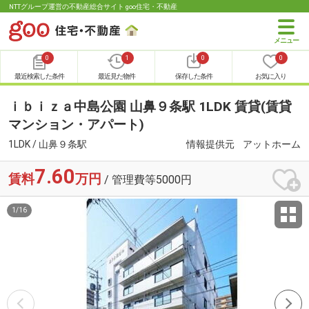
NTTグループ運営の不動産総合サイト goo住宅・不動産
0
1
0
0
最近検索した条件
最近見た物件
保存した条件
お気に入り
ｉｂｉｚａ中島公園 山鼻９条駅 1LDK 賃貸(賃貸
マンション・アパート)
1LDK / 山鼻９条駅
情報提供元
アットホーム
7.60
賃料
万円
/ 管理費等5000円
1
/
16