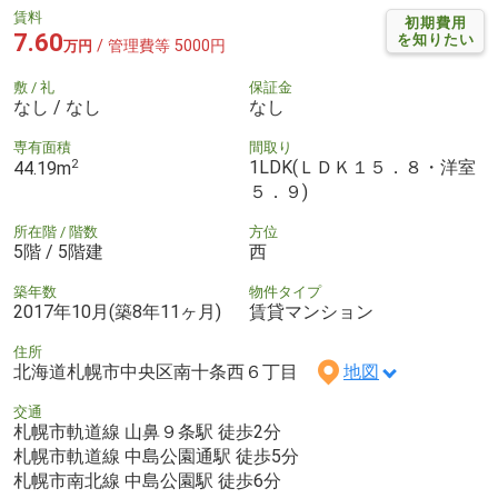
賃料
初期費用
7.60
を知りたい
/ 管理費等 5000円
万円
敷 / 礼
保証金
なし / なし
なし
専有面積
間取り
2
1LDK(ＬＤＫ１５．８・洋室
44.19m
５．９)
所在階 / 階数
方位
5階 / 5階建
西
築年数
物件タイプ
2017年10月(築8年11ヶ月)
賃貸マンション
住所
北海道札幌市中央区南十条西６丁目
地図
交通
札幌市軌道線 山鼻９条駅 徒歩2分
札幌市軌道線 中島公園通駅 徒歩5分
札幌市南北線 中島公園駅 徒歩6分