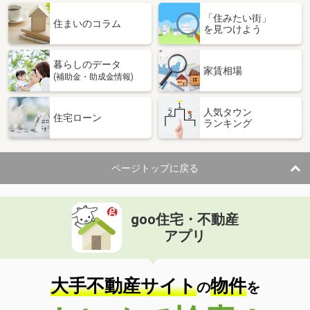
「住みたい街」
住まいのコラム
を見つけよう
暮らしのデータ
家賃相場
(補助金・助成金情報)
人気タウン
住宅ローン
ランキング
ページトップに戻る
goo住宅・不動産
アプリ
大手不動産サイト
物件
の
を