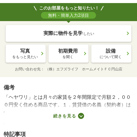
このお部屋をもっと知りたい！
無料・簡単入力2項目
実際に物件を見学
したい
写真
初期費用
設備
をもっと見たい
を聞く
について聞く
お問い合わせ先
（株）エフズライフ ホームメイトＦＣ円山店
備考
「ヘヤワリ」とは月々の家賃を２年間限定で月額２，００
０円安く住める商品です。１．賃貸借の名義（契約者）は
㈱リベロビジネスサポート、入居者（お客様）とリベロ間
続きを見る
にて転貸借契約となります。２．電力会社との契約はリベ
ロ指定会社が基本条件です。３．入居３年目以降の家賃は
特記事項
当初の賃料の支払いとなります。４．契約にあたりリベロ