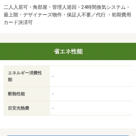
の審査次第でお断りさせていただく場合がございます。・
二人入居可・角部屋・管理人巡回・24時間換気システム・
賃貸保証等：加入要（初回契約時：５０％、月額：１，．
最上階・デザイナーズ物件・保証人不要／代行 ・初期費用
９５％）・鍵交換代：あり１１，０００円～・維持費等：
カード決済可
安心サポート（火災保険料込み）２，１００円／月・２４
時間管理費１，１００円／月・管理形態／管理員の勤務形
態：巡回・ホームメイト円山店は家賃を２年間２，０００
省エネ性能
円割引可能な「ヘヤワリ」対応店舗！店舗公式ＬＩＮＥに
てご相談・内覧希望承ります→ＩＤ：＠１６７ｐｚｐｍａ
☆市内まとめてのご案内お任せ下さい（＾＾）☆・バイク
エネルギー消費性
置場：なし・駐輪場：有/室内清掃費用 27500円/暖房点検
-
能
清掃料 27500円
断熱性能
-
目安光熱費
-