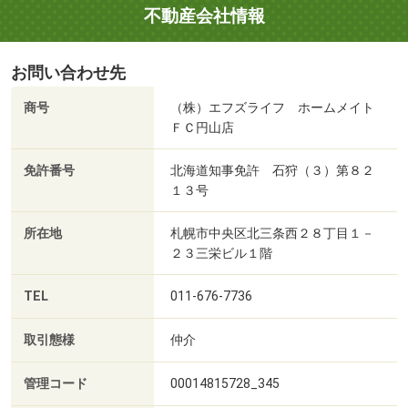
不動産会社情報
お問い合わせ先
商号
（株）エフズライフ ホームメイト
ＦＣ円山店
免許番号
北海道知事免許 石狩（３）第８２
１３号
所在地
札幌市中央区北三条西２８丁目１－
２３三栄ビル１階
TEL
011-676-7736
取引態様
仲介
管理コード
00014815728_345