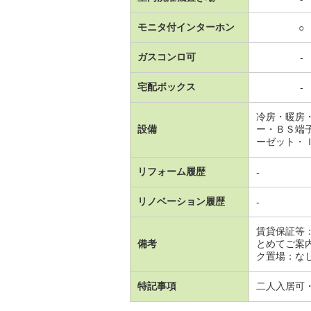
モニタ付インターホン
○
ガスコンロ可
-
宅配ボックス
-
冷房・暖房
設備
ー・ＢＳ端
ーゼット・
リフォーム履歴
-
リノベーション履歴
-
賃貸保証等
備考
とめてご案
ク置場：な
特記事項
二人入居可