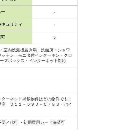
ニー
-
セキュリティ
-
居可
○
場・室内洗濯機置き場・洗面所・シャワ
キッチン・モニタ付インターホン・クロ
ューズボックス・インターネット対応
ンターネット掲載物件はどの物件でもま
動産 ０１１－５９０－０７８３・バイ
要／代行 ・初期費用カード決済可