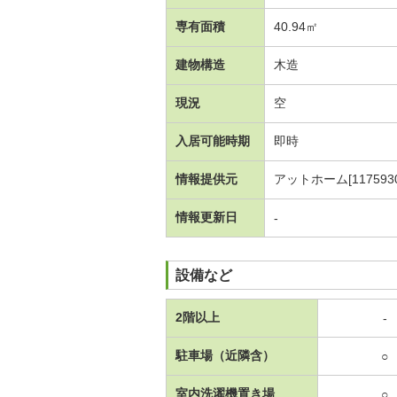
専有面積
40.94㎡
建物構造
木造
現況
空
入居可能時期
即時
情報提供元
アットホーム[1175930
情報更新日
-
設備など
2階以上
-
駐車場（近隣含）
○
室内洗濯機置き場
○