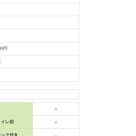
00円
日
○
トイレ別
○
ロック付き
-