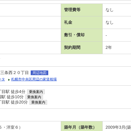
管理費等
なし
礼金
なし
敷引・償却
-
契約期間
2年
可
南三条西２０丁目
周辺地図
ータ
札幌市中央区周辺の家賃相場
目駅 徒歩4分
乗換案内
駅 徒歩10分
乗換案内
目駅 徒歩20分
乗換案内
．５・洋室６）
築年月（築年数）
2009年3月(