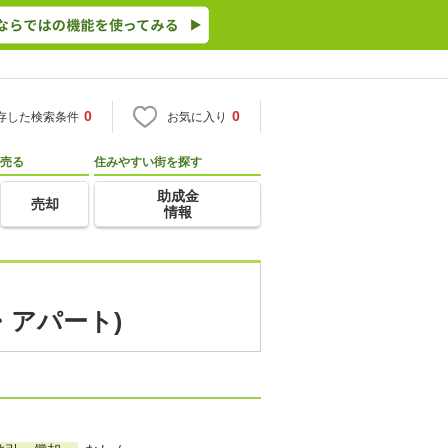
0
0
存した検索条件
お気に入り
売る
住みやすい街を探す
助成金
売却
情報
・アパート)