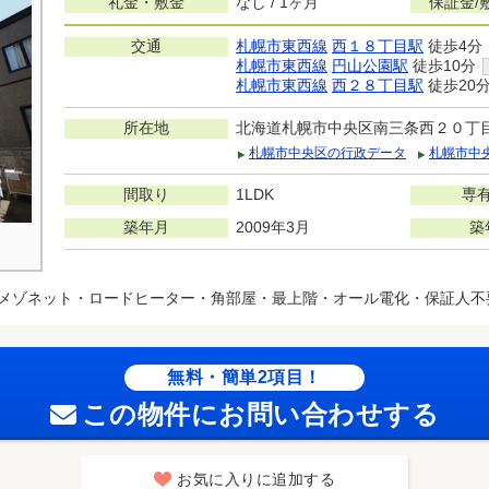
礼金・敷金
なし / 1ヶ月
保証金/
交通
札幌市東西線
西１８丁目駅
徒歩4分
札幌市東西線
円山公園駅
徒歩10分
札幌市東西線
西２８丁目駅
徒歩20
所在地
北海道札幌市中央区南三条西２０丁
札幌市中央区の行政データ
札幌市中
間取り
1LDK
専
築年月
2009年3月
築
メゾネット・ロードヒーター・角部屋・最上階・オール電化・保証人不
無料・簡単2項目！
この物件にお問い合わせする
お気に入りに追加する