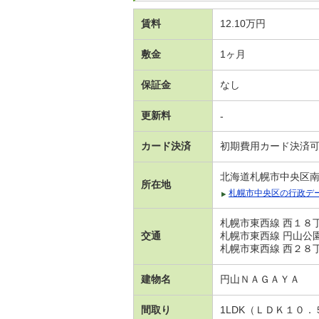
賃料
12.10万円
敷金
1ヶ月
保証金
なし
更新料
-
カード決済
初期費用カード決済
北海道札幌市中央区
所在地
札幌市中央区の行政デ
札幌市東西線 西１８丁
交通
札幌市東西線 円山公園
札幌市東西線 西２８丁
建物名
円山ＮＡＧＡＹＡ
間取り
1LDK（ＬＤＫ１０