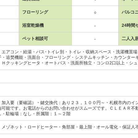
フローリング
バルコ
○
浴室乾燥機
24時間
-
ペット相談可
二人入
-
・エアコン・給湯・バス･トイレ別・トイレ・収納スペース・洗濯機置
子・追焚機能・洗面台・フローリング・システムキッチン・カウンター
ＩＨクッキングヒータ・オートバス・洗面所独立・コンロ2口以上・シ
：加入要（要確認）・鍵交換代：あり２３，１００円～・札幌市内のイ
内可能です。お電話からのお問い合わせがスムーズです。ＣＬＥＡＲ不
し・駐輪場：なし・所属階：１～２階
・メゾネット・ロードヒーター・角部屋・最上階・オール電化・保証人不