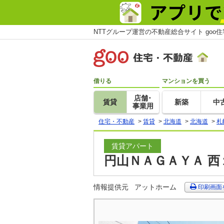
NTTグループ運営の不動産総合サイト goo
借りる
マンションを買う
店舗･
賃貸
新築
中
事業用
住宅・不動産
>
賃貸
>
北海道
>
北海道
>
札
賃貸アパート
円山ＮＡＧＡＹＡ 西
情報提供元
アットホーム
印刷画面