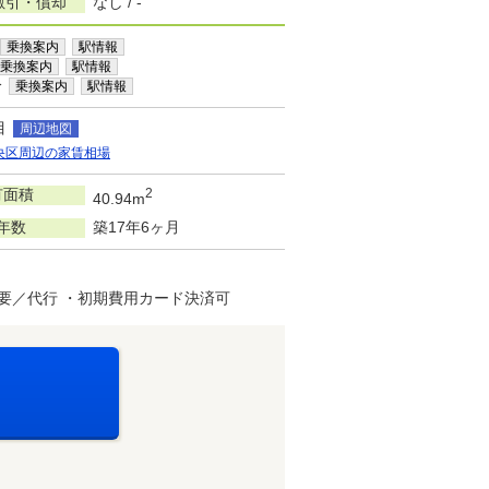
敷引・償却
なし / -
乗換案内
駅情報
乗換案内
駅情報
分
乗換案内
駅情報
目
周辺地図
央区周辺の家賃相場
有面積
2
40.94m
年数
築17年6ヶ月
要／代行 ・初期費用カード決済可