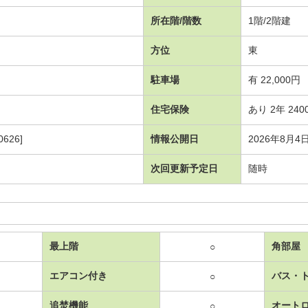
所在階/階数
1階/2階建
方位
東
駐車場
有 22,000円
住宅保険
あり 2年 240
626]
情報公開日
2026年8月4
次回更新予定日
随時
最上階
角部屋
○
エアコン付き
バス・
○
追焚機能
オート
○