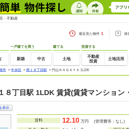
住宅・不動産
1
最近見た物件
保
一戸建てを買う
建てる
投資する
不動産
古
新築
中古
土地
土地活用
投資
幌市
>
中央区
>
西１８丁目駅
>
円山ＮＡＧＡＹＡ 1LDK
１８丁目駅 1LDK 賃貸(賃貸マンション
を表示
12.10
賃料
万円 (管理費等：なし)