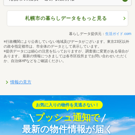
札幌市の暮らしデータをもっと見る
暮らしデータ提供元：
生活ガイド.com
※行政機関により公表していない地域及びデータがございます。東京23区以外
の政令指定都市は、市全体のデータとして表示しています。
※提供データには細心の注意を払っておりますが、調査後に変更がある場合が
あります。 最新の情報につきましては各市区役所までお問い合わせいただく
か、自治体HPなどをご確認ください。
情報の見方
お気に入りの物件を見逃さない！
プッシュ通知で
最新の物件情報が届く