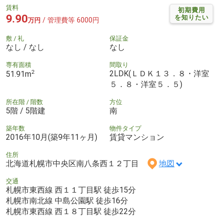
賃料
初期費用
9.90
を知りたい
/ 管理費等 6000円
万円
敷 / 礼
保証金
なし / なし
なし
専有面積
間取り
2
2LDK(ＬＤＫ１３．８・洋室
51.91m
５．８・洋室５．５)
所在階 / 階数
方位
5階 / 5階建
南
築年数
物件タイプ
2016年10月(築9年11ヶ月)
賃貸マンション
住所
北海道札幌市中央区南八条西１２丁目
地図
交通
札幌市東西線 西１１丁目駅 徒歩15分
札幌市南北線 中島公園駅 徒歩16分
札幌市東西線 西１８丁目駅 徒歩22分