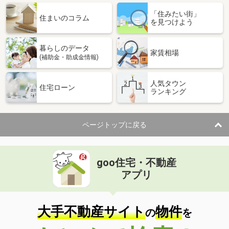
「住みたい街」
住まいのコラム
を見つけよう
暮らしのデータ
家賃相場
(補助金・助成金情報)
人気タウン
住宅ローン
ランキング
ページトップに戻る
goo住宅・不動産
アプリ
大手不動産サイト
物件
の
を