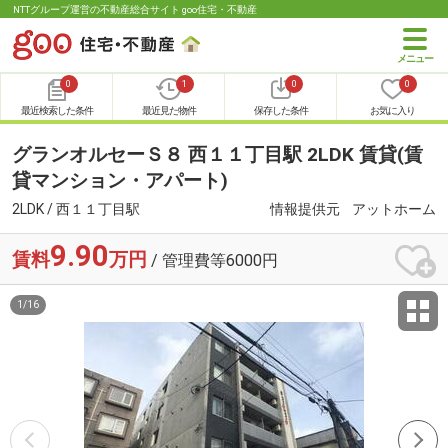
NTTグループ運営の不動産総合サイト goo住宅・不動産
0
1
0
0
最近検索した条件
最近見た物件
保存した条件
お気に入り
グランオルセーＳ８ 西１１丁目駅 2LDK 賃貸(賃
貸マンション・アパート)
2LDK / 西１１丁目駅
情報提供元
アットホーム
9.90
賃料
万円
/ 管理費等6000円
1
/
16