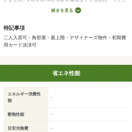
案内フットワークが軽いスタッフが皆様のご来店、笑顔で
続きを見る
お待ちしております。・賃貸保証等：加入要（要確認）・
「来店不要のオンライン内見サービス始めました」当社は
特記事項
「総合仲介」と言う形で営業しておりますので他社様の掲
載物件も全てご紹介可能。ネットをご覧になられて気にな
二人入居可・角部屋・最上階・デザイナーズ物件・初期費
る物件は全てまとめてお調べさせて頂きます！・バイク置
用カード決済可
場：なし・駐輪場：有
省エネ性能
エネルギー消費性
-
能
断熱性能
-
目安光熱費
-