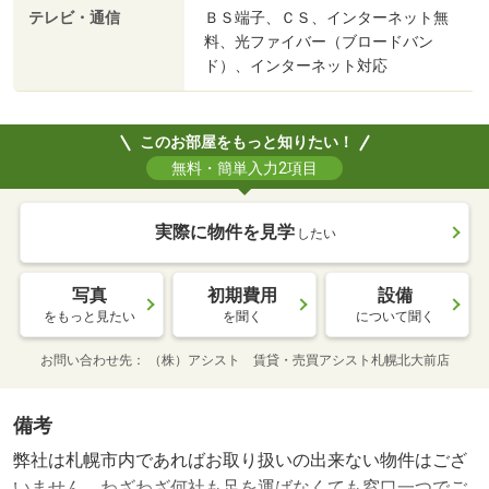
テレビ・通信
ＢＳ端子、ＣＳ、インターネット無
料、光ファイバー（ブロードバン
ド）、インターネット対応
このお部屋をもっと知りたい！
無料・簡単入力2項目
実際に物件を見学
したい
写真
初期費用
設備
をもっと見たい
を聞く
について聞く
お問い合わせ先
（株）アシスト 賃貸・売買アシスト札幌北大前店
備考
弊社は札幌市内であればお取り扱いの出来ない物件はござ
いません。わざわざ何社も足を運ばなくても窓口一つでご