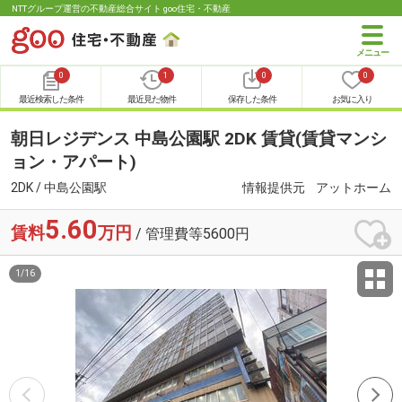
NTTグループ運営の不動産総合サイト goo住宅・不動産
0
1
0
0
最近検索した条件
最近見た物件
保存した条件
お気に入り
朝日レジデンス 中島公園駅 2DK 賃貸(賃貸マンシ
ョン・アパート)
2DK / 中島公園駅
情報提供元
アットホーム
5.60
賃料
万円
/ 管理費等5600円
1
/
16