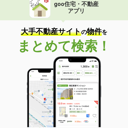
goo住宅・不動産
アプリ
大手不動産サイト
物件
の
を
まとめて検索！