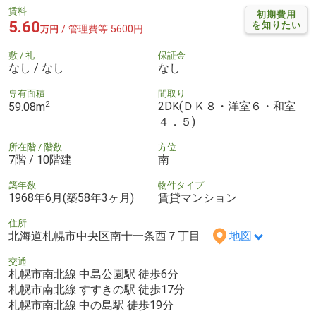
賃料
初期費用
5.60
を知りたい
/ 管理費等 5600円
万円
敷 / 礼
保証金
なし / なし
なし
専有面積
間取り
2
2DK(ＤＫ８・洋室６・和室
59.08m
４．５)
所在階 / 階数
方位
7階 / 10階建
南
築年数
物件タイプ
1968年6月(築58年3ヶ月)
賃貸マンション
住所
北海道札幌市中央区南十一条西７丁目
地図
交通
札幌市南北線 中島公園駅 徒歩6分
札幌市南北線 すすきの駅 徒歩17分
札幌市南北線 中の島駅 徒歩19分