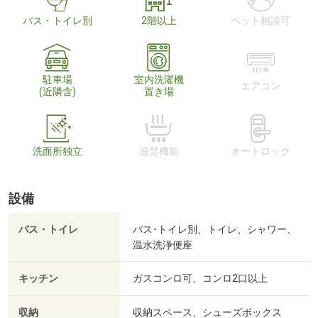
バス・トイレ別
2階以上
ペット相談可
駐車場
室内洗濯機
エアコン
(近隣含)
置き場
洗面所独立
追焚機能
オートロック
設備
バス・トイレ
バス･トイレ別、トイレ、シャワー、
温水洗浄便座
キッチン
ガスコンロ可、コンロ2口以上
収納
収納スペース、シューズボックス