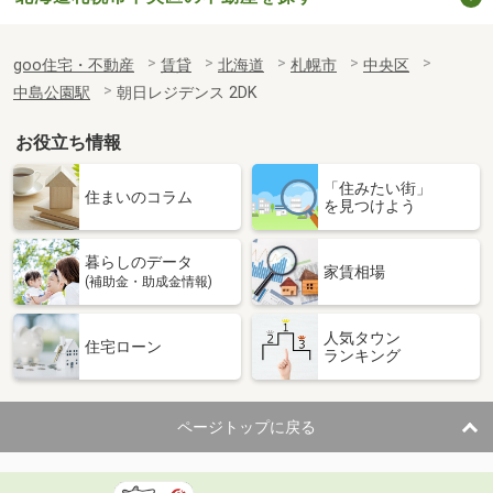
goo住宅・不動産
賃貸
北海道
札幌市
中央区
中島公園駅
朝日レジデンス 2DK
お役立ち情報
「住みたい街」
住まいのコラム
を見つけよう
暮らしのデータ
家賃相場
(補助金・助成金情報)
人気タウン
住宅ローン
ランキング
ページトップに戻る