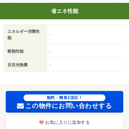
「来店不要のオンライン内見サービス始めました」当社は
省エネ性能
「総合仲介」と言う形で営業しておりますので他社様の掲
載物件も全てご紹介可能。ネットをご覧になられて気にな
る物件は全てまとめてお調べさせて頂きます！・バイク置
エネルギー消費性
場：なし・駐輪場：有
-
能
断熱性能
-
目安光熱費
-
無料・簡単2項目！
この物件にお問い合わせする
お気に入りに追加する