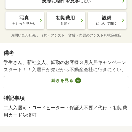
実際に物件を見学
したい
写真
初期費用
設備
をもっと見たい
を聞く
について聞く
お問い合わせ先
（株）アシスト 賃貸・売買のアシスト札幌麻生店
備考
学生さん、新社会人、転勤のお客様３月入居キャンペーン
スタート！！入居日が先だから不動産会社に行きにくい、
相談しづらい等考えていませんか？？３月入居の物件情報
続きを見る
たくさん集めていますのでお気軽にお問合せご相談くださ
いませ。弊社は札幌市内であればお取り扱いの出来ない物
特記事項
件はございません。わざわざ何社も足を運ばなくても窓口
一つでご案内させて頂きます。フットワークが軽いスタッ
二人入居可・ロードヒーター・保証人不要／代行 ・初期費
フが皆様のご来店、笑顔でお待ちしております。かゆい所
用カード決済可
に手の届く不動産屋さんであり続け、皆様の笑顔を見る為
に一生懸命頑張ります・賃貸保証等：加入要（要確認）・