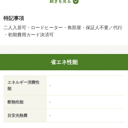
続きを見る
お待ちしております。・賃貸保証等：加入要（初回契約
時：４０％、月額：１％）・鍵交換代：あり２２，０００
特記事項
円～・「来店不要のオンライン内見サービス始めました」
当社は「総合仲介」と言う形で営業しておりますので他社
二人入居可・ロードヒーター・角部屋・保証人不要／代行
様の掲載物件も全てご紹介可能。ネットをご覧になられて
・初期費用カード決済可
気になる物件は全てまとめてお調べさせて頂きます！・バ
イク置場：なし・駐輪場：有/ハウスクリーニング 66000
円
省エネ性能
エネルギー消費性
-
能
断熱性能
-
目安光熱費
-