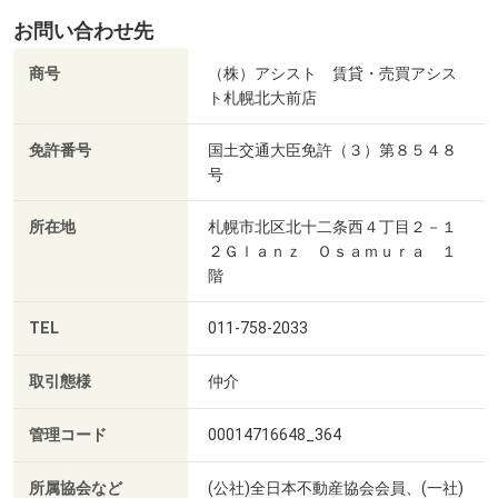
お問い合わせ先
商号
（株）アシスト 賃貸・売買アシス
ト札幌北大前店
免許番号
国土交通大臣免許（３）第８５４８
号
所在地
札幌市北区北十二条西４丁目２－１
２Ｇｌａｎｚ Ｏｓａｍｕｒａ １
階
TEL
011-758-2033
取引態様
仲介
管理コード
00014716648_364
所属協会など
(公社)全日本不動産協会会員、(一社)