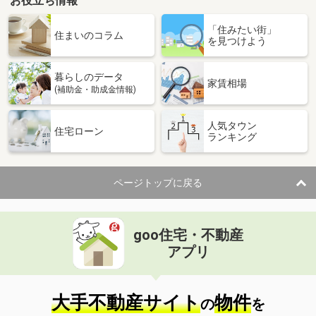
お役立ち情報
「住みたい街」
住まいのコラム
を見つけよう
暮らしのデータ
家賃相場
(補助金・助成金情報)
人気タウン
住宅ローン
ランキング
ページトップに戻る
goo住宅・不動産
アプリ
大手不動産サイト
物件
の
を