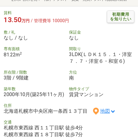
賃料
初期費用
13.50
を知りたい
/ 管理費等 10000円
万円
敷 / 礼
保証金
なし / なし
なし
専有面積
間取り
2
3LDK(ＬＤＫ１５．１・洋室
81.22m
７．７・洋室６・和室６)
所在階 / 階数
方位
3階 / 9階建
南
築年数
物件タイプ
2000年10月(築25年11ヶ月)
賃貸マンション
住所
北海道札幌市中央区南一条西１３丁目
地図
交通
札幌市東西線 西１１丁目駅 徒歩4分
札幌市東西線 西１８丁目駅 徒歩7分