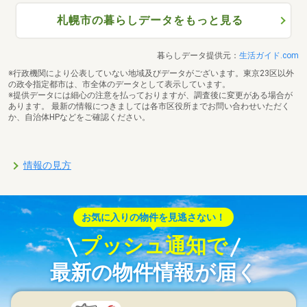
札幌市の暮らしデータをもっと見る
暮らしデータ提供元：
生活ガイド.com
※行政機関により公表していない地域及びデータがございます。東京23区以外
の政令指定都市は、市全体のデータとして表示しています。
※提供データには細心の注意を払っておりますが、調査後に変更がある場合が
あります。 最新の情報につきましては各市区役所までお問い合わせいただく
か、自治体HPなどをご確認ください。
情報の見方
お気に入りの物件を見逃さない！
プッシュ通知で
最新の物件情報が届く