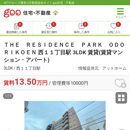
NTTグループ運営の不動産総合サイト goo住宅・不動産
0
1
0
0
最近検索した条件
最近見た物件
保存した条件
お気に入り
ＴＨＥ ＲＥＳＩＤＥＮＣＥ ＰＡＲＫ ＯＤＯ
ＲＩＫＯＥＮ 西１１丁目駅 3LDK 賃貸(賃貸マン
ション・アパート)
3LDK / 西１１丁目駅
情報提供元
アットホーム
13.50
賃料
万円
/ 管理費等10000円
1
/
16