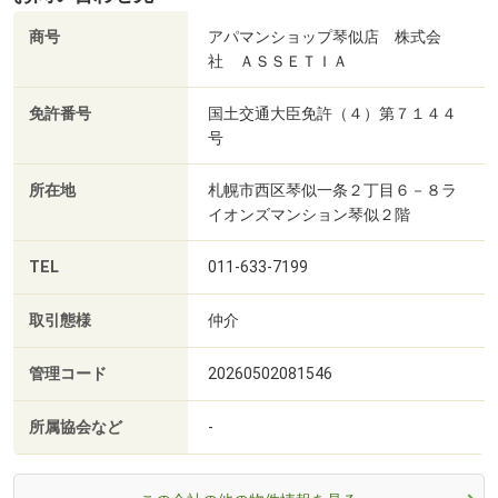
商号
アパマンショップ琴似店 株式会
社 ＡＳＳＥＴＩＡ
免許番号
国土交通大臣免許（４）第７１４４
号
所在地
札幌市西区琴似一条２丁目６－８ラ
イオンズマンション琴似２階
TEL
011-633-7199
取引態様
仲介
管理コード
20260502081546
所属協会など
-