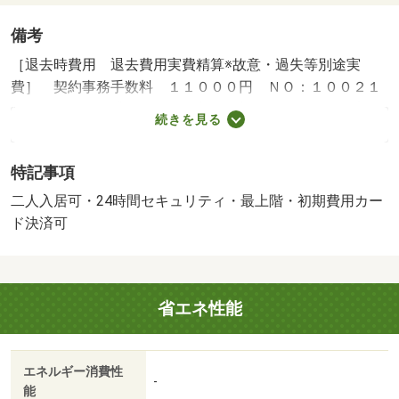
備考
［退去時費用 退去費用実費精算※故意・過失等別途実
費］ 契約事務手数料 １１０００円 ＮＯ：１００２１
０６３００・賃貸保証等：加入要（初回保証料（毎月家賃
続きを見る
等総額の５０％※最低２万円）、支払手数料（毎月家賃等
総額の１．５％）、更新料無し）・維持費等：２４時間サ
特記事項
ポート料１，１００円／月・町会費２００円／月・★当店
は札幌市内全域のお部屋探しが可能です★他店掲載物件も
二人入居可・24時間セキュリティ・最上階・初期費用カー
ご紹介可能★ＬＩＮＥ電話やテレビ電話で実際のお部屋と
ド決済可
ライブ中継も可能です★初期費用のカード決済や交渉等お
気軽にご相談ください★・バイク置場：なし・駐輪場：な
し/水廻り消毒料 27500円
省エネ性能
エネルギー消費性
-
能