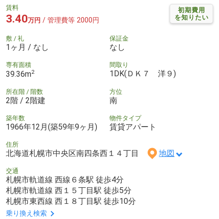
賃料
初期費用
3.40
を知りたい
/ 管理費等 2000円
万円
敷 / 礼
保証金
1ヶ月 / なし
なし
専有面積
間取り
2
1DK(ＤＫ７ 洋９)
39.36m
所在階 / 階数
方位
2階 / 2階建
南
築年数
物件タイプ
1966年12月(築59年9ヶ月)
賃貸アパート
住所
北海道札幌市中央区南四条西１４丁目
地図
交通
札幌市軌道線 西線６条駅 徒歩4分
札幌市軌道線 西１５丁目駅 徒歩5分
札幌市東西線 西１８丁目駅 徒歩10分
乗り換え検索