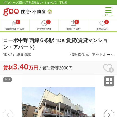
NTTグループ運営の不動産総合サイト goo住宅・不動産
0
1
0
0
最近検索した条件
最近見た物件
保存した条件
お気に入り
コーポ中野 西線６条駅 1DK 賃貸(賃貸マンショ
ン・アパート)
1DK / 西線６条駅
情報提供元
アットホーム
3.40
賃料
万円
/ 管理費等2000円
1
/
13