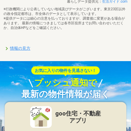
暮らしデータ提供元：
生活ガイド.com
※行政機関により公表していない地域及びデータがございます。東京23区以外
の政令指定都市は、市全体のデータとして表示しています。
※提供データには細心の注意を払っておりますが、調査後に変更がある場合が
あります。 最新の情報につきましては各市区役所までお問い合わせいただく
か、自治体HPなどをご確認ください。
情報の見方
お気に入りの物件を見逃さない！
プッシュ通知で
最新の物件情報が届く
goo住宅・不動産
アプリ