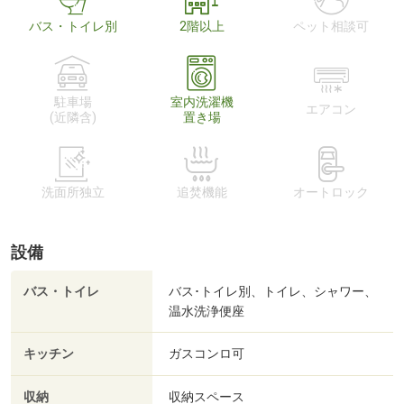
バス・トイレ別
2階以上
ペット相談可
駐車場
室内洗濯機
エアコン
(近隣含)
置き場
洗面所独立
追焚機能
オートロック
設備
バス・トイレ
バス･トイレ別、トイレ、シャワー、
温水洗浄便座
キッチン
ガスコンロ可
収納
収納スペース