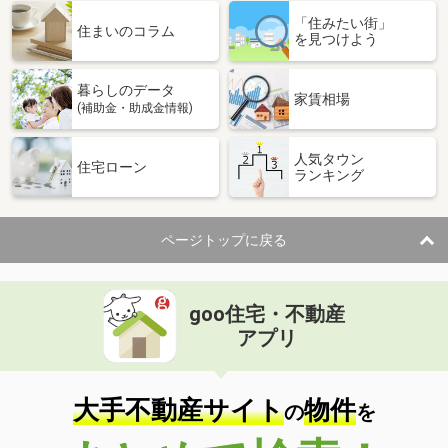
「住みたい街」
住まいのコラム
を見つけよう
暮らしのデータ
家賃相場
(補助金・助成金情報)
人気タウン
住宅ローン
ランキング
ページトップに戻る
goo住宅・不動産
アプリ
大手不動産サイト
物件
の
を