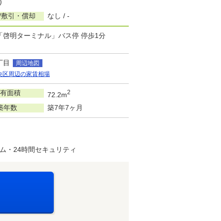
)
/敷引・償却
なし / -
/「啓明ターミナル」バス停 停歩1分
丁目
周辺地図
央区周辺の家賃相場
有面積
2
72.2m
築年数
築7年7ヶ月
ム・24時間セキュリティ