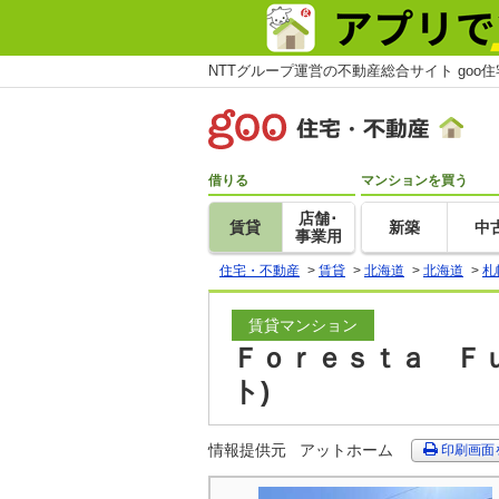
NTTグループ運営の不動産総合サイト goo
借りる
マンションを買う
店舗･
賃貸
新築
中
事業用
住宅・不動産
>
賃貸
>
北海道
>
北海道
>
札
賃貸マンション
Ｆｏｒｅｓｔａ Ｆｕ
ト)
情報提供元
アットホーム
印刷画面