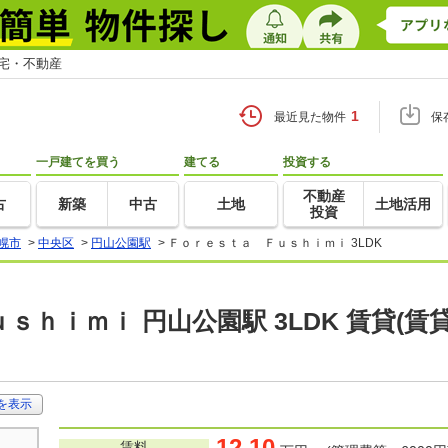
住宅・不動産
1
最近見た物件
保
一戸建てを買う
建てる
投資する
不動産
古
新築
中古
土地
土地活用
投資
幌市
>
中央区
>
円山公園駅
>
Ｆｏｒｅｓｔａ Ｆｕｓｈｉｍｉ 3LDK
ｓｈｉｍｉ 円山公園駅 3LDK 賃貸(
を表示
12.10
賃料