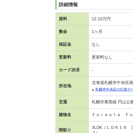
詳細情報
賃料
12.10万円
敷金
1ヶ月
保証金
なし
更新料
更新料なし
カード決済
-
北海道札幌市中央区
所在地
札幌市中央区の行政デ
交通
札幌市東西線 円山公園
建物名
Ｆｏｒｅｓｔａ Ｆ
3LDK（ＬＤＫ１６
間取り
２）