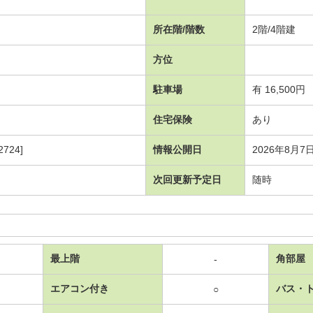
所在階/階数
2階/4階建
方位
駐車場
有 16,500円
住宅保険
あり
724]
情報公開日
2026年8月7
次回更新予定日
随時
最上階
角部屋
-
エアコン付き
バス・
○