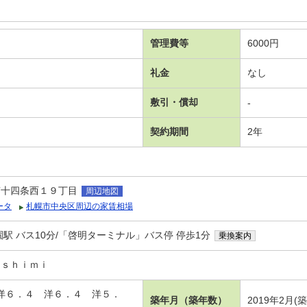
管理費等
6000円
礼金
なし
敷引・償却
-
契約期間
2年
南十四条西１９丁目
周辺地図
ータ
札幌市中央区周辺の家賃相場
駅 バス10分/「啓明ターミナル」バス停 停歩1分
乗換案内
ｕｓｈｉｍｉ
 洋６．４ 洋６．４ 洋５．
築年月（築年数）
2019年2月(