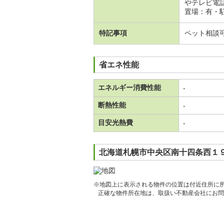
やテレビ電
置場：有・駐
特記事項
ペット相談
省エネ性能
エネルギー消費性能
-
断熱性能
-
目安光熱費
-
北海道札幌市中央区南十四条西１９
※地図上に表示される物件の位置は付近住所に
正確な物件所在地は、取扱い不動産会社にお問