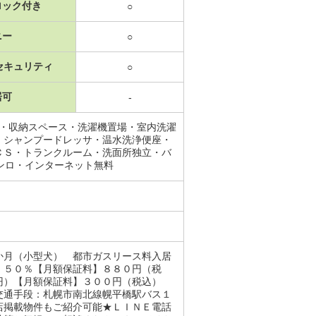
ロック付き
○
ニー
○
セキュリティ
○
居可
-
レ・収納スペース・洗濯機置場・室内洗濯
・シャンプードレッサ・温水洗浄便座・
ＣＳ・トランクルーム・洗面所独立・バ
ンロ・インターネット無料
か月（小型犬） 都市ガスリース料入居
】５０％【月額保証料】８８０円（税
円）【月額保証料】３００円（税込）
交通手段：札幌市南北線幌平橋駅バス１
店掲載物件もご紹介可能★ＬＩＮＥ電話