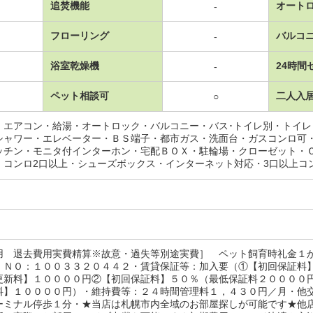
追焚機能
オート
-
フローリング
バルコ
-
浴室乾燥機
24時間
-
ペット相談可
二人入
○
・エアコン・給湯・オートロック・バルコニー・バス･トイレ別・トイ
シャワー・エレベーター・ＢＳ端子・都市ガス・洗面台・ガスコンロ可
ッチン・モニタ付インターホン・宅配ＢＯＸ・駐輪場・クローゼット・
・コンロ2口以上・シューズボックス・インターネット対応・3口以上コ
用 退去費用実費精算※故意・過失等別途実費］ ペット飼育時礼金１
 ＮＯ：１００３３２０４４２・賃貸保証等：加入要（①【初回保証料
更新料】１００００円②【初回保証料】５０％（最低保証料２００００
料】１００００円）・維持費等：２４時間管理料１，４３０円／月・他
ーミナル停歩１分・★当店は札幌市内全域のお部屋探しが可能です★他