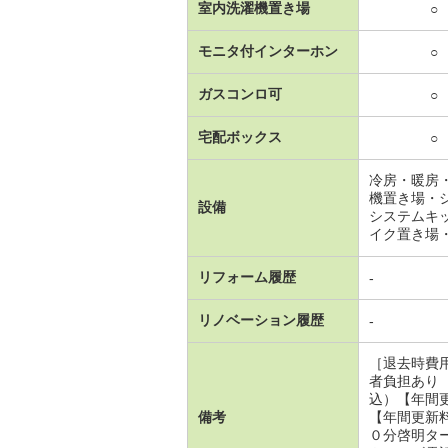
室内洗濯機置き場
○
モニタ付インターホン
○
ガスコンロ可
○
宅配ボックス
○
冷房・暖房
機置き場・
設備
システムキ
イク置き場
リフォーム履歴
-
リノベーション履歴
-
［退去時費
者負担あり
込）【年間
備考
【年間更新
０分啓明タ