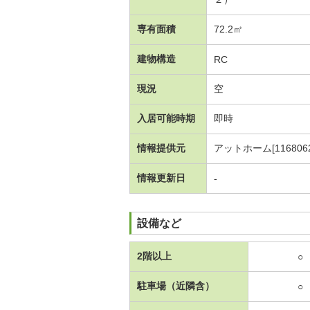
専有面積
72.2㎡
建物構造
RC
現況
空
入居可能時期
即時
情報提供元
アットホーム[1168062
情報更新日
-
設備など
2階以上
○
駐車場（近隣含）
○