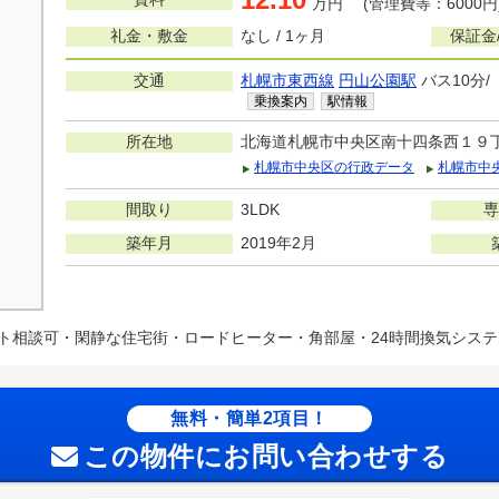
万円 (管理費等：6000円
礼金・敷金
なし / 1ヶ月
保証金
交通
札幌市東西線
円山公園駅
バス10分
乗換案内
駅情報
所在地
北海道札幌市中央区南十四条西１９
札幌市中央区の行政データ
札幌市中
間取り
3LDK
専
築年月
2019年2月
ト相談可・閑静な住宅街・ロードヒーター・角部屋・24時間換気システ
無料・簡単2項目！
この物件にお問い合わせする