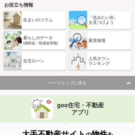
お役立ち情報
「住みたい街」
住まいのコラム
を見つけよう
暮らしのデータ
家賃相場
(補助金・助成金情報)
人気タウン
住宅ローン
ランキング
ページトップに戻る
goo住宅・不動産
アプリ
大手不動産サイト
物件
の
を