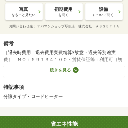
写真
初期費用
設備
をもっと見たい
を聞く
について聞く
お問い合わせ先
アパマンショップ琴似店 株式会社 ＡＳＳＥＴＩＡ
備考
［退去時費用 退去費用実費精算※故意・過失等別途実
費］ ＮＯ：６９１３４１００・賃貸保証等：利用可（初
回保証料 ５０％・更新料８００円／月（日）５０％・更
続きを見る
新料１．３万円／年か１２０％・更新料無（全））・★当
店は札幌市内全域のお部屋探しが可能です★他店掲載物件
特記事項
もご紹介可能★ＬＩＮＥ電話やテレビ電話で実際のお部屋
とライブ中継も可能です★初期費用のカード決済や交渉等
分譲タイプ・ロードヒーター
お気軽にご相談ください★・バイク置場：なし・駐輪場：
有/水廻り消毒料 38500円/事務手数料（課税対象） 11000
円/シリンダー交換料（任意） 23100円
省エネ性能