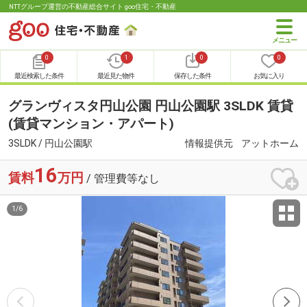
NTTグループ運営の不動産総合サイト goo住宅・不動産
0
1
0
0
最近検索した条件
最近見た物件
保存した条件
お気に入り
グランヴィスタ円山公園 円山公園駅 3SLDK 賃貸
(賃貸マンション・アパート)
3SLDK / 円山公園駅
情報提供元
アットホーム
16
賃料
万円
/ 管理費等なし
1
/
6