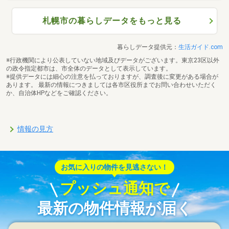
札幌市の暮らしデータをもっと見る
暮らしデータ提供元：
生活ガイド.com
※行政機関により公表していない地域及びデータがございます。東京23区以外
の政令指定都市は、市全体のデータとして表示しています。
※提供データには細心の注意を払っておりますが、調査後に変更がある場合が
あります。 最新の情報につきましては各市区役所までお問い合わせいただく
か、自治体HPなどをご確認ください。
情報の見方
お気に入りの物件を見逃さない！
プッシュ通知で
最新の物件情報が届く