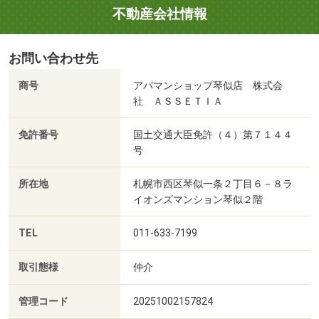
不動産会社情報
お問い合わせ先
商号
アパマンショップ琴似店 株式会
社 ＡＳＳＥＴＩＡ
免許番号
国土交通大臣免許（４）第７１４４
号
所在地
札幌市西区琴似一条２丁目６－８ラ
イオンズマンション琴似２階
TEL
011-633-7199
取引態様
仲介
管理コード
20251002157824