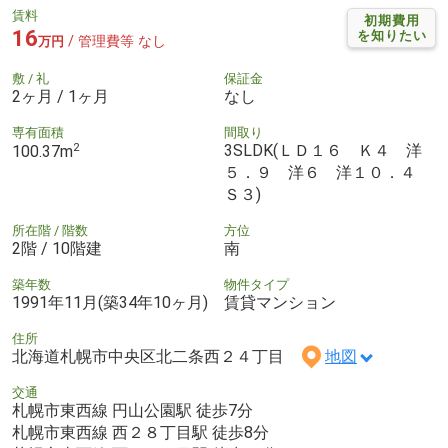
賃料
初期費用
16
を知りたい
/ 管理費等 なし
万円
敷 / 礼
保証金
2ヶ月 / 1ヶ月
なし
専有面積
間取り
2
3SLDK(ＬＤ１６ Ｋ４ 洋
100.37m
５．９ 洋６ 洋１０．４
Ｓ３)
所在階 / 階数
方位
2階 / 10階建
南
築年数
物件タイプ
1991年11月(築34年10ヶ月)
賃貸マンション
住所
北海道札幌市中央区北二条西２４丁目
地図
交通
札幌市東西線 円山公園駅 徒歩7分
札幌市東西線 西２８丁目駅 徒歩8分