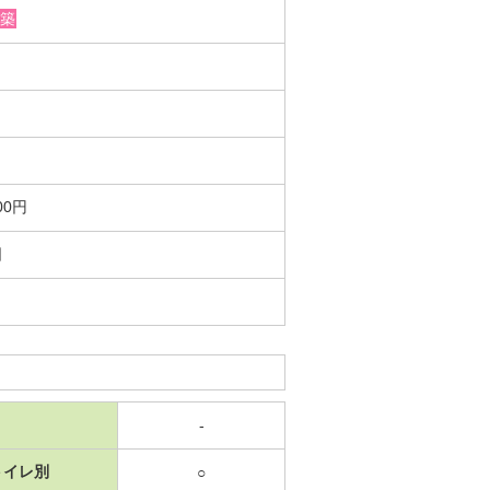
築
00円
日
-
トイレ別
○