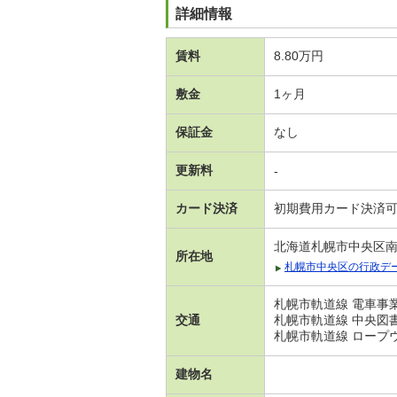
詳細情報
賃料
8.80万円
敷金
1ヶ月
保証金
なし
更新料
-
カード決済
初期費用カード決済
北海道札幌市中央区
所在地
札幌市中央区の行政デ
札幌市軌道線 電車事業
交通
札幌市軌道線 中央図書
札幌市軌道線 ロープ
建物名