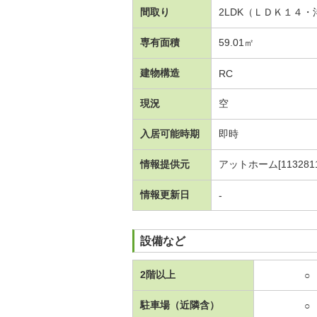
間取り
2LDK（ＬＤＫ１４
専有面積
59.01㎡
建物構造
RC
現況
空
入居可能時期
即時
情報提供元
アットホーム[1132811
情報更新日
-
設備など
2階以上
○
駐車場（近隣含）
○