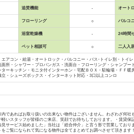
追焚機能
オート
-
フローリング
バルコ
○
浴室乾燥機
24時間
-
ペット相談可
二人入
○
・エアコン・給湯・オートロック・バルコニー・バス･トイレ別・トイ
洗面所・シャワー・プロパンガス・洗面台・フローリング・シャンプー
ンターキッチン・モニタ付インターホン・宅配ＢＯＸ・駐輪場・ＦＦ暖
独立・シューズボックス・インターネット対応・3口以上コンロ
市内であればお取り扱いの出来ない物件はございません。わざわざ何社
が軽いスタッフが皆様のご来店、笑顔でお待ちしております。・賃貸保
内見サービス始めました」当社は「総合仲介」と言う形で営業しており
トをご覧になられて気になる物件は全てまとめてお調べさせて頂きます