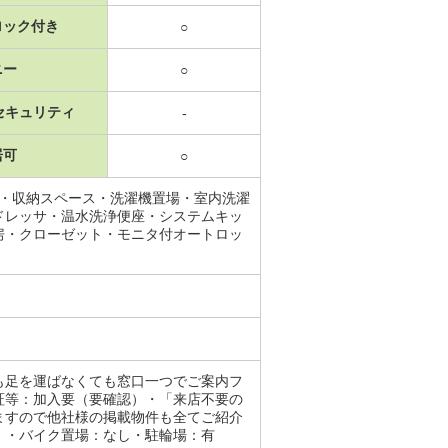
ロック付き
○
ニー
○
セキュリティ
-
居可
○
レ・収納スペース・洗濯機置場・室内洗濯
ドレッサ・温水洗浄便座・システムキッ
房・クローゼット・モニタ付オートロッ
も足を運ばなくても窓口一つでご案内フ
証等：加入要（要確認）・「来店不要の
ますので他社様の掲載物件も全てご紹介
！・バイク置場：なし・駐輪場：有