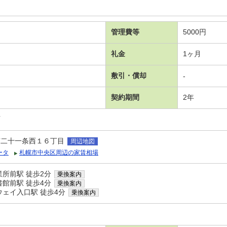
管理費等
5000円
礼金
1ヶ月
敷引・償却
-
契約期間
2年
可
南二十一条西１６丁目
周辺地図
ータ
札幌市中央区周辺の家賃相場
所前駅 徒歩2分
乗換案内
館前駅 徒歩4分
乗換案内
ウェイ入口駅 徒歩4分
乗換案内