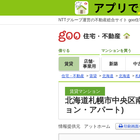
NTTグループ運営の不動産総合サイト goo
借りる
マンションを買う
店舗･
賃貸
新築
中
事業用
住宅・不動産
>
賃貸
>
北海道
>
北海道
>
札
賃貸マンション
北海道札幌市中央区南
ョン・アパート)
情報提供元
アットホーム
印刷画面