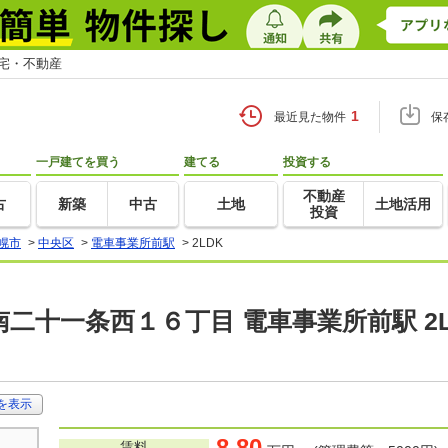
住宅・不動産
1
最近見た物件
保
一戸建てを買う
建てる
投資する
不動産
古
新築
中古
土地
土地活用
投資
幌市
>
中央区
>
電車事業所前駅
>
2LDK
二十一条西１６丁目 電車事業所前駅 2L
を表示
8.80
賃料