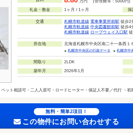
万円 (管理費等：5000円)
礼金・敷金
1ヶ月 / 1ヶ月
保
交通
札幌市軌道線
電車事業所前駅
徒歩2
札幌市軌道線
中央図書館前駅
徒歩4
札幌市軌道線
ロープウェイ入口駅
徒
所在地
北海道札幌市中央区南二十一条西１
札幌市中央区の行政データ
札幌市中
間取り
2LDK
築年月
2026年1月
ペット相談可・二人入居可・ロードヒーター・保証人不要／代行 ・初
無料・簡単2項目！
この物件にお問い合わせする