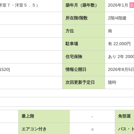
・洋室７・洋室５．５）
築年月（築年数）
2026年1月
新
所在階/階数
2階/4階建
方位
南
駐車場
有 22,000円
住宅保険
あり 2年 200
520]
情報公開日
2026年8月5
次回更新予定日
随時
最上階
角部屋
-
エアコン付き
バス・
○