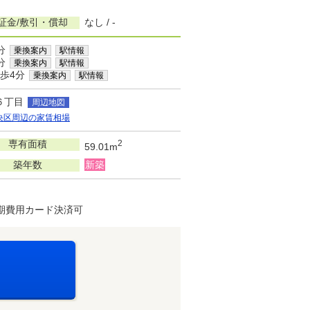
証金/敷引・償却
なし / -
分
乗換案内
駅情報
分
乗換案内
駅情報
歩4分
乗換案内
駅情報
６丁目
周辺地図
央区周辺の家賃相場
専有面積
2
59.01m
築年数
新築
期費用カード決済可