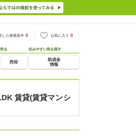
0
0
存した検索条件
お気に入り
売る
住みやすい街を探す
助成金
売却
情報
DK 賃貸(賃貸マンシ