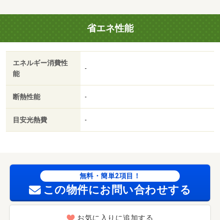
登録で今だけキャンペーン開催中★★★・バイク置場：な
し・駐輪場：有/退去清掃費 33000円/ＦＦ分解清掃
省エネ性能
費 22000円
エネルギー消費性
-
能
断熱性能
-
目安光熱費
-
無料・簡単2項目！
この物件にお問い合わせする
お気に入りに追加する