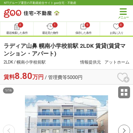
NTTグループ運営の不動産総合サイト goo住宅・不動産
0
1
0
0
最近検索した条件
最近見た物件
保存した条件
お気に入り
ラディア山鼻 幌南小学校前駅 2LDK 賃貸(賃貸マ
ンション・アパート)
2LDK / 幌南小学校前駅
情報提供元
アットホーム
8.80
賃料
万円
/ 管理費等5000円
1
/
16