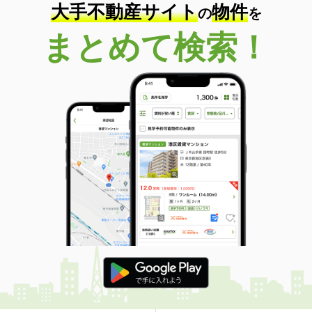
大手不動産サイト
物件
の
を
まとめて検索！