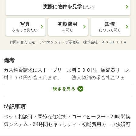
実際に物件を見学
したい
写真
初期費用
設備
をもっと見たい
を聞く
について聞く
お問い合わせ先
アパマンショップ琴似店 株式会社 ＡＳＳＥＴＩＡ
備考
ガス料金請求にストーブリース料９９０円、給湯器リース
料５５０円が含まれます。 法人契約の場合礼金２ヵ
月 ペット礼金 契約時 １ヶ月 ペット飼育の場合 ペ
続きを見る
ット消臭料 契約時 ３３０００円（税込） ＮＯ：１１
１５１８８４４・賃貸保証等：加入要（全保連 初回５０
特記事項
～１２０％ プランにより異なる）・維持費等：リペアサ
ービス１，１００円／月・新築物件！ペット飼育可物件！
ペット相談可・閑静な住宅街・ロードヒーター・24時間換
ＷＩＦＩ無料、エアコン付き！駐車場屋内２台あり！顔認
気システム・24時間セキュリティ・初期費用カード決済可
証インターホンで安全セキュリティ！★ＬＩＮＥのお友達