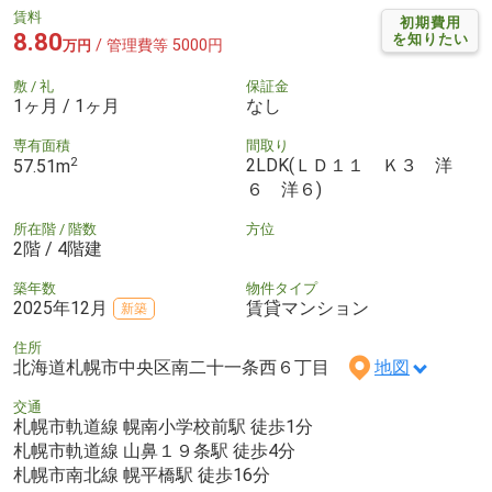
賃料
初期費用
8.80
を知りたい
/ 管理費等 5000円
万円
敷 / 礼
保証金
1ヶ月 / 1ヶ月
なし
専有面積
間取り
2
2LDK(ＬＤ１１ Ｋ３ 洋
57.51m
６ 洋６)
所在階 / 階数
方位
2階 / 4階建
築年数
物件タイプ
2025年12月
賃貸マンション
新築
住所
北海道札幌市中央区南二十一条西６丁目
地図
交通
札幌市軌道線 幌南小学校前駅 徒歩1分
札幌市軌道線 山鼻１９条駅 徒歩4分
札幌市南北線 幌平橋駅 徒歩16分