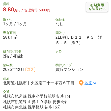
賃料
初期費用
8.80
を知りたい
/ 管理費等 5000円
万円
敷 / 礼
保証金
1ヶ月 / 1ヶ月
なし
専有面積
間取り
2
2LDK(ＬＤ１１ Ｋ３ 洋
59.01m
５．５ 洋７)
所在階 / 階数
方位
2階 / 4階建
築年数
物件タイプ
2025年12月
賃貸マンション
新築
住所
北海道札幌市中央区南二十一条西６丁目
地図
交通
札幌市軌道線 幌南小学校前駅 徒歩1分
札幌市軌道線 山鼻１９条駅 徒歩4分
札幌市南北線 幌平橋駅 徒歩16分