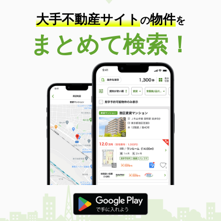
大手不動産サイト
物件
の
を
まとめて検索！