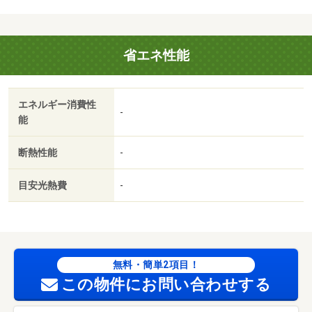
中★★★・バイク置場：なし・駐輪場：有/退去清掃
費 33000円/ＦＦ分解清掃費 22000円
省エネ性能
エネルギー消費性
-
能
断熱性能
-
目安光熱費
-
無料・簡単2項目！
この物件にお問い合わせする