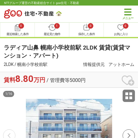
NTTグループ運営の不動産総合サイト goo住宅・不動産
0
1
0
0
最近検索した条件
最近見た物件
保存した条件
お気に入り
ラディア山鼻 幌南小学校前駅 2LDK 賃貸(賃貸マ
ンション・アパート)
2LDK / 幌南小学校前駅
情報提供元
アットホーム
8.80
賃料
万円
/ 管理費等5000円
1
/
16