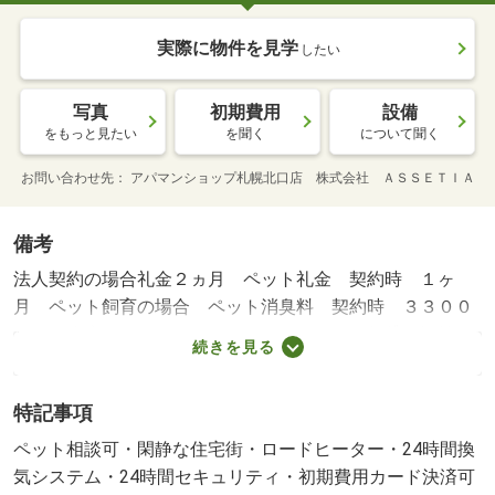
実際に物件を見学
したい
写真
初期費用
設備
をもっと見たい
を聞く
について聞く
お問い合わせ先
アパマンショップ札幌北口店 株式会社 ＡＳＳＥＴＩＡ
備考
法人契約の場合礼金２ヵ月 ペット礼金 契約時 １ヶ
月 ペット飼育の場合 ペット消臭料 契約時 ３３００
０円（税込） ＮＯ：１１１５１８８５４・賃貸保証等：
続きを見る
加入要（全保連 初回５０～１２０％ プランにより異な
る）・維持費等：リペアサービス１，１００円／月・新築
特記事項
物件！ペット飼育可物件！ＷＩＦＩ無料、エアコン付き！
駐車場屋内２台あり！顔認証インターホンで安全セキュリ
ペット相談可・閑静な住宅街・ロードヒーター・24時間換
ティ！★ＬＩＮＥのお友達登録で今だけキャンペーン開催
気システム・24時間セキュリティ・初期費用カード決済可