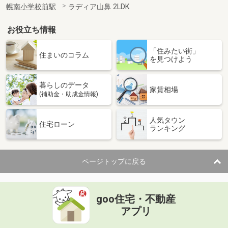
幌南小学校前駅
ラディア山鼻 2LDK
お役立ち情報
「住みたい街」
住まいのコラム
を見つけよう
暮らしのデータ
家賃相場
(補助金・助成金情報)
人気タウン
住宅ローン
ランキング
ページトップに戻る
goo住宅・不動産
アプリ