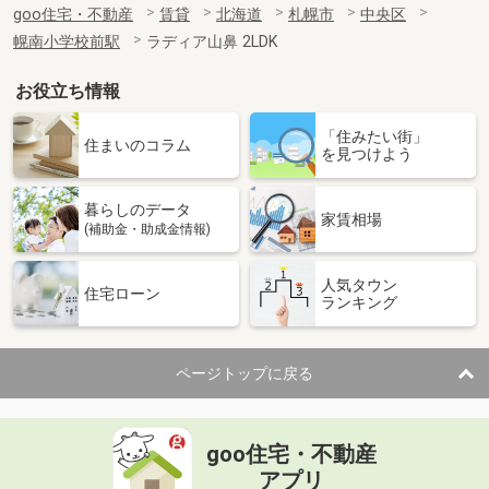
goo住宅・不動産
賃貸
北海道
札幌市
中央区
幌南小学校前駅
ラディア山鼻 2LDK
お役立ち情報
「住みたい街」
住まいのコラム
を見つけよう
暮らしのデータ
家賃相場
(補助金・助成金情報)
人気タウン
住宅ローン
ランキング
ページトップに戻る
goo住宅・不動産
アプリ