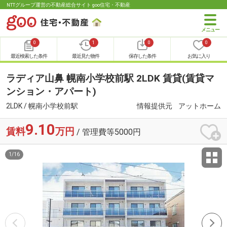
NTTグループ運営の不動産総合サイト goo住宅・不動産
0
1
0
0
最近検索した条件
最近見た物件
保存した条件
お気に入り
ラディア山鼻 幌南小学校前駅 2LDK 賃貸(賃貸マ
ンション・アパート)
2LDK / 幌南小学校前駅
情報提供元
アットホーム
9.10
賃料
万円
/ 管理費等5000円
1
/
16