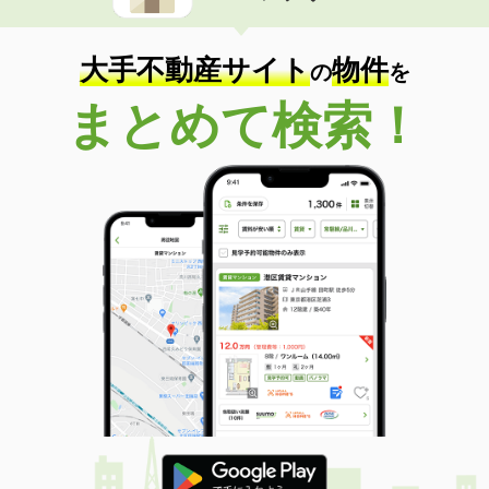
大手不動産サイト
物件
の
を
まとめて検索！