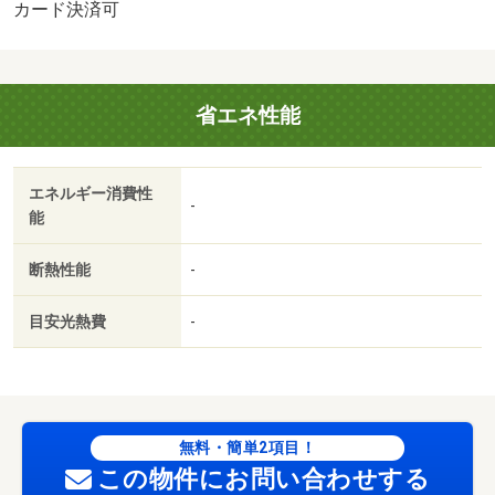
駐輪場：有/退去清掃費 33000円/ＦＦ分解清掃費 22000円
カード決済可
省エネ性能
エネルギー消費性
-
能
断熱性能
-
目安光熱費
-
無料・簡単2項目！
この物件にお問い合わせする