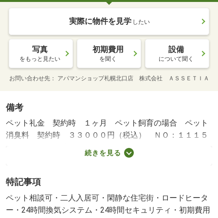
実際に物件を見学
したい
写真
初期費用
設備
をもっと見たい
を聞く
について聞く
お問い合わせ先
アパマンショップ札幌北口店 株式会社 ＡＳＳＥＴＩＡ
備考
ペット礼金 契約時 １ヶ月 ペット飼育の場合 ペット
消臭料 契約時 ３３０００円（税込） ＮＯ：１１１５
１８８６１・賃貸保証等：加入要（全保連 初回５０～１
続きを見る
２０％ プランにより異なる）・維持費等：リペアサービ
ス１，１００円／月・新築物件！ペット飼育可物件！ＷＩ
特記事項
ＦＩ無料、エアコン付き！駐車場屋内２台あり！顔認証イ
ンターホンで安全セキュリティ！★ＬＩＮＥのお友達登録
ペット相談可・二人入居可・閑静な住宅街・ロードヒータ
で今だけキャンペーン開催中★★★・バイク置場：なし・
ー・24時間換気システム・24時間セキュリティ・初期費用