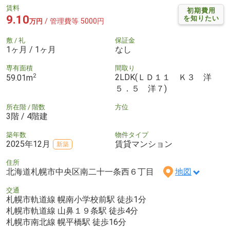
賃料
初期費用
9.10
を知りたい
/ 管理費等 5000円
万円
敷 / 礼
保証金
1ヶ月 / 1ヶ月
なし
専有面積
間取り
2
2LDK(ＬＤ１１ Ｋ３ 洋
59.01m
５．５ 洋７)
所在階 / 階数
方位
3階 / 4階建
築年数
物件タイプ
2025年12月
賃貸マンション
新築
住所
北海道札幌市中央区南二十一条西６丁目
地図
交通
札幌市軌道線 幌南小学校前駅 徒歩1分
札幌市軌道線 山鼻１９条駅 徒歩4分
札幌市南北線 幌平橋駅 徒歩16分