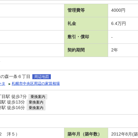
管理費等
4000円
礼金
6.4万円
敷引・償却
-
契約期間
2年
可
宮の森一条６丁目
周辺地図
ータ
札幌市中央区周辺の家賃相場
目駅 徒歩7分
乗換案内
駅 徒歩13分
乗換案内
駅 徒歩16分
乗換案内
．２ 洋５）
築年月（築年数）
2012年8月(