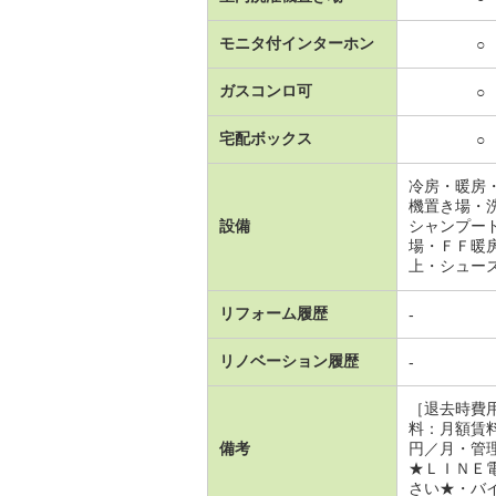
モニタ付インターホン
○
ガスコンロ可
○
宅配ボックス
○
冷房・暖房
機置き場・
設備
シャンプー
場・ＦＦ暖
上・シュー
リフォーム履歴
-
リノベーション履歴
-
［退去時費
料：月額賃
備考
円／月・管
★ＬＩＮＥ
さい★・バイ