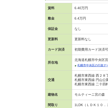
賃料
6.40万円
敷金
6.4万円
保証金
なし
更新料
更新料なし
カード決済
初期費用カード決済
北海道札幌市中央区
所在地
札幌市中央区の行政デ
札幌市東西線 西２８丁
交通
札幌市東西線 円山公園
札幌市東西線 二十四軒
建物名
モルティーニ宮の森
間取り
1LDK（ＬＤＫ１０