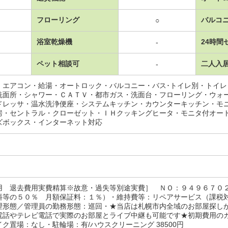
フローリング
バルコ
○
浴室乾燥機
24時間
-
ペット相談可
二人入
-
・エアコン・給湯・オートロック・バルコニー・バス･トイレ別・トイ
洗面所・シャワー・ＣＡＴＶ・都市ガス・洗面台・フローリング・ウォ
ドレッサ・温水洗浄便座・システムキッチン・カウンターキッチン・モ
房・セントラル・クローゼット・ＩＨクッキングヒータ・モニタ付オー
ズボックス・インターネット対応
用 退去費用実費精算※故意・過失等別途実費］ ＮＯ：９４９６７０
料等の５０％ 月額保証料：１％）・維持費等：リペアサービス（課税
理形態／管理員の勤務形態：巡回・★当店は札幌市内全域のお部屋探し
電話やテレビ電話で実際のお部屋とライブ中継も可能です★初期費用の
ク置場：なし・駐輪場：有/ハウスクリーニング 38500円