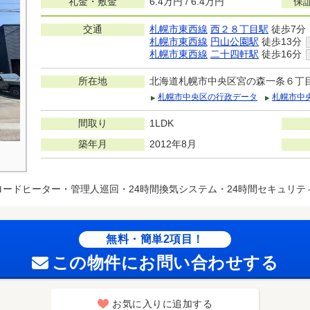
礼金・敷金
6.4万円 / 6.4万円
保
交通
札幌市東西線
西２８丁目駅
徒歩7分
札幌市東西線
円山公園駅
徒歩13分
札幌市東西線
二十四軒駅
徒歩16分
所在地
北海道札幌市中央区宮の森一条６丁
札幌市中央区の行政データ
札幌市中
間取り
1LDK
築年月
2012年8月
ロードヒーター・管理人巡回・24時間換気システム・24時間セキュリ
無料・簡単2項目！
この物件にお問い合わせする
お気に入りに追加する