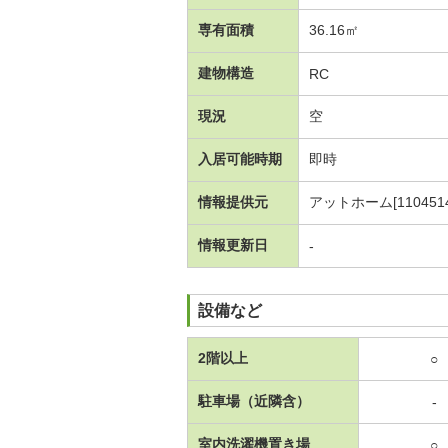
専有面積
36.16㎡
建物構造
RC
現況
空
入居可能時期
即時
情報提供元
アットホーム[1104514
情報更新日
-
設備など
2階以上
○
駐車場（近隣含）
-
室内洗濯機置き場
○