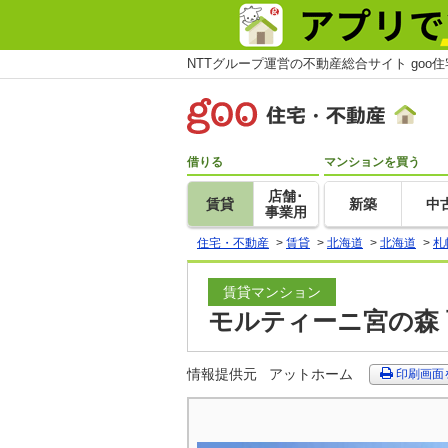
NTTグループ運営の不動産総合サイト goo
借りる
マンションを買う
店舗･
賃貸
新築
中
事業用
住宅・不動産
>
賃貸
>
北海道
>
北海道
>
札
賃貸マンション
モルティーニ宮の森 
情報提供元
アットホーム
印刷画面