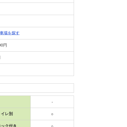
車場を探す
00円
日
-
トイレ別
○
ロック付き
○