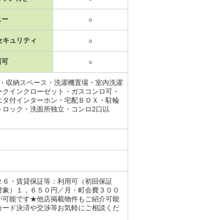
ニー
○
セキュリティ
○
居可
○
レ・収納スペース・洗濯機置場・室内洗濯
ークインクローゼット・ガスコンロ可・
ニタ付インターホン・宅配ＢＯＸ・駐輪
トロック・洗面所独立・コンロ2口以
２６・賃貸保証等：利用可（初回保証
対象）１，６５０円／月・町会費３００
が可能です★他店掲載物件もご紹介可能
カード決済や交渉等お気軽にご相談くだ