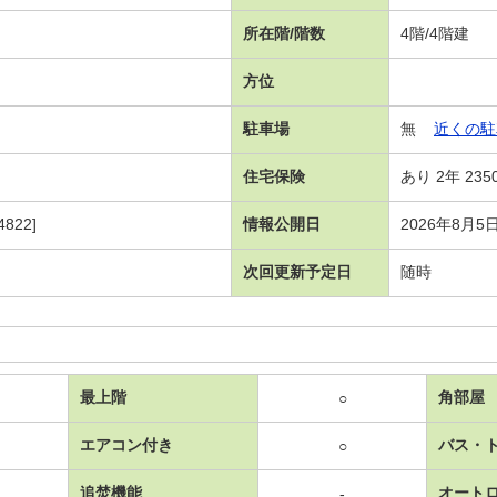
所在階/階数
4階/4階建
方位
駐車場
無
近くの駐
住宅保険
あり 2年 235
822]
情報公開日
2026年8月5
次回更新予定日
随時
最上階
角部屋
○
エアコン付き
バス・
○
追焚機能
オート
-