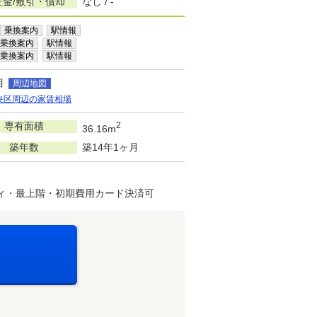
証金/敷引・償却
なし / -
乗換案内
駅情報
乗換案内
駅情報
乗換案内
駅情報
目
周辺地図
央区周辺の家賃相場
専有面積
2
36.16m
築年数
築14年1ヶ月
ティ・最上階・初期費用カード決済可