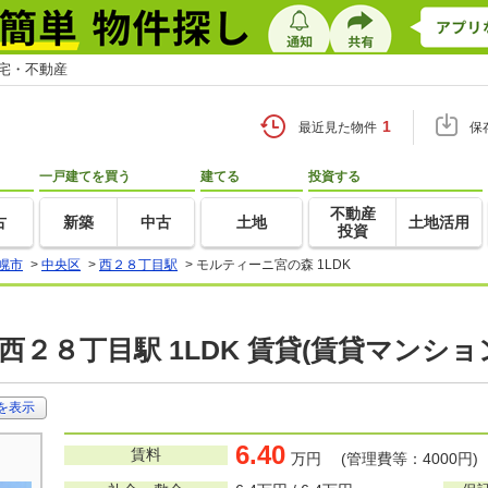
住宅・不動産
1
最近見た物件
保
一戸建てを買う
建てる
投資する
不動産
古
新築
中古
土地
土地活用
投資
幌市
>
中央区
>
西２８丁目駅
>
モルティーニ宮の森 1LDK
西２８丁目駅 1LDK 賃貸(賃貸マンショ
を表示
6.40
賃料
万円 (管理費等：4000円)