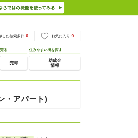
0
0
存した検索条件
お気に入り
売る
住みやすい街を探す
助成金
売却
情報
ン・アパート)