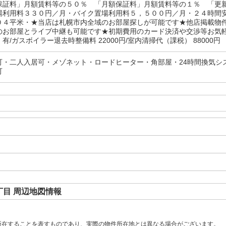
保証料」月額賃料等の５０％ 「月額保証料」月額賃料等の１％ 「更
場利用料３３０円／月・バイク置場利用料５，５００円／月・２４時間
０４平米・★当店は札幌市内全域のお部屋探しが可能です★他店掲載物
のお部屋とライブ中継も可能です★初期費用のカード決済や交渉等お気
有/ガスボイラー退去時整備料 22000円/室内清掃代（課税） 88000円
可・二人入居可・メゾネット・ロードヒーター・角部屋・24時間換気シ
可
目 周辺地図情報
所在することを表すものであり、実際の物件所在地とは異なる場合がございます。