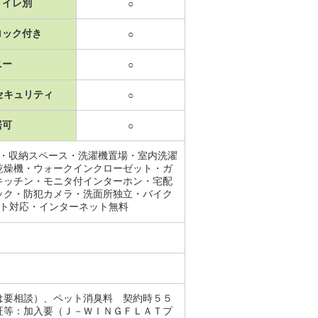
トイレ別
○
ロック付き
○
ニー
○
セキュリティ
○
居可
○
レ・収納スペース・洗濯機置場・室内洗濯
乾燥機・ウォークインクローゼット・ガ
キッチン・モニタ付インターホン・宅配
ック・防犯カメラ・洗面所独立・バイク
ット対応・インターネット無料
は要相談）、ペット消臭料 契約時５５
証等：加入要（Ｊ－ＷＩＮＧＦＬＡＴプ