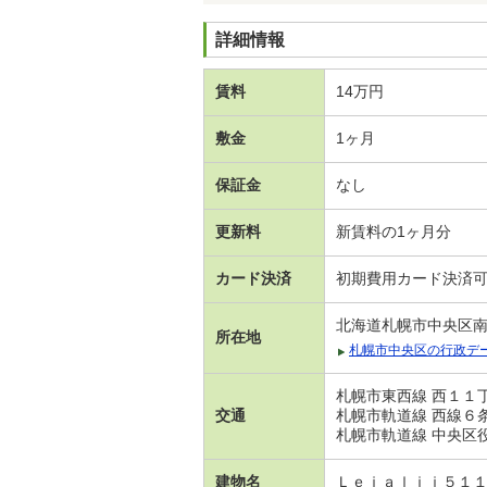
詳細情報
賃料
14万円
敷金
1ヶ月
保証金
なし
更新料
新賃料の1ヶ月分
カード決済
初期費用カード決済
北海道札幌市中央区
所在地
札幌市中央区の行政デ
札幌市東西線 西１１丁
交通
札幌市軌道線 西線６条
札幌市軌道線 中央区役
建物名
Ｌｅｉａｌｉｉ５１