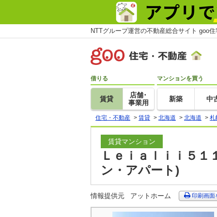
NTTグループ運営の不動産総合サイト goo
借りる
マンションを買う
店舗･
賃貸
新築
中
事業用
住宅・不動産
>
賃貸
>
北海道
>
北海道
>
札
賃貸マンション
Ｌｅｉａｌｉｉ５１１
ン・アパート)
情報提供元
アットホーム
印刷画面