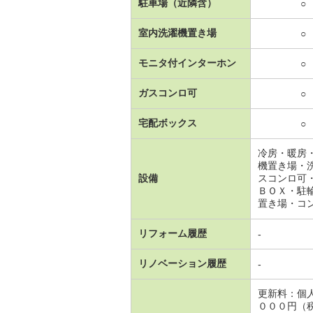
駐車場（近隣含）
○
室内洗濯機置き場
○
モニタ付インターホン
○
ガスコンロ可
○
宅配ボックス
○
冷房・暖房
機置き場・
設備
スコンロ可
ＢＯＸ・駐
置き場・コ
リフォーム履歴
-
リノベーション履歴
-
更新料：個
０００円（