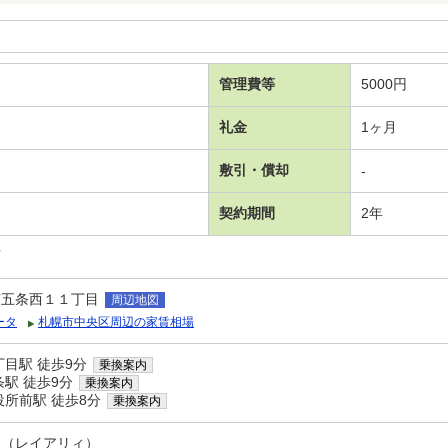
管理費等
5000円
礼金
1ヶ月
敷引・償却
-
契約期間
2年
可
南五条西１１丁目
周辺地図
ータ
札幌市中央区周辺の家賃相場
目駅 徒歩9分
乗換案内
駅 徒歩9分
乗換案内
所前駅 徒歩8分
乗換案内
１（レイアリィ）