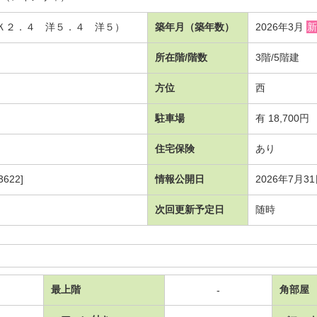
 Ｋ２．４ 洋５．４ 洋５）
築年月（築年数）
2026年3月
新
所在階/階数
3階/5階建
方位
西
駐車場
有 18,700円
住宅保険
あり
622]
情報公開日
2026年7月3
次回更新予定日
随時
最上階
角部屋
-