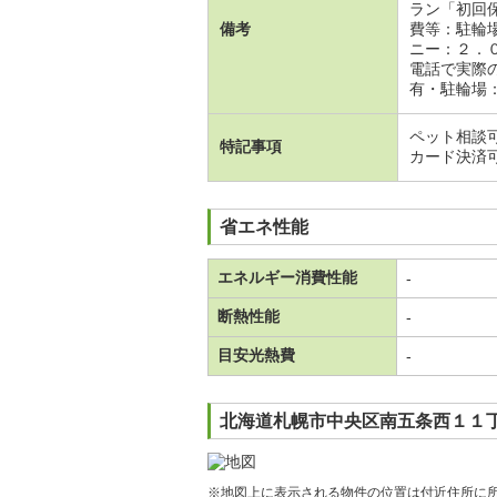
ラン「初回
備考
費等：駐輪
ニー：２．
電話で実際
有・駐輪場：
ペット相談
特記事項
カード決済
省エネ性能
エネルギー消費性能
-
断熱性能
-
目安光熱費
-
北海道札幌市中央区南五条西１１丁
※地図上に表示される物件の位置は付近住所に