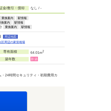
証金/敷引・償却
なし / -
乗換案内
駅情報
乗換案内
駅情報
分
乗換案内
駅情報
目
周辺地図
央区周辺の家賃相場
専有面積
2
64.01m
築年数
新築
ム・24時間セキュリティ・初期費用カ