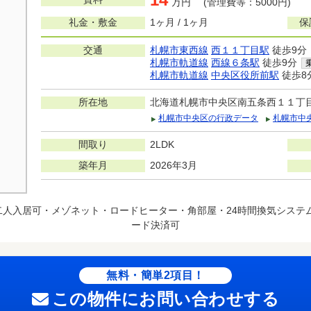
万円 (管理費等：5000円)
礼金・敷金
1ヶ月 / 1ヶ月
保
交通
札幌市東西線
西１１丁目駅
徒歩9分
札幌市軌道線
西線６条駅
徒歩9分
札幌市軌道線
中央区役所前駅
徒歩8
所在地
北海道札幌市中央区南五条西１１丁
札幌市中央区の行政データ
札幌市中
間取り
2LDK
築年月
2026年3月
二人入居可・メゾネット・ロードヒーター・角部屋・24時間換気システ
ード決済可
無料・簡単2項目！
この物件にお問い合わせする