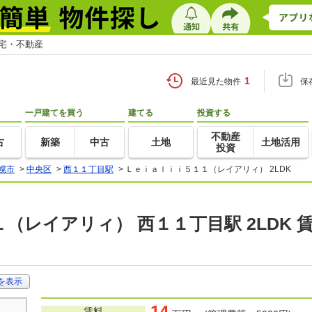
住宅・不動産
1
最近見た物件
保
一戸建てを買う
建てる
投資する
不動産
古
新築
中古
土地
土地活用
投資
幌市
>
中央区
>
西１１丁目駅
>
Ｌｅｉａｌｉｉ５１１（レイアリィ） 2LDK
（レイアリィ） 西１１丁目駅 2LDK 
を表示
14
賃料