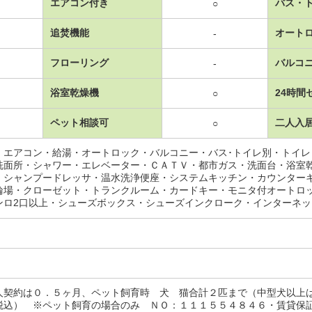
エアコン付き
バス・
○
追焚機能
オート
-
フローリング
バルコ
-
浴室乾燥機
24時間
○
ペット相談可
二人入
○
・エアコン・給湯・オートロック・バルコニー・バス･トイレ別・トイ
洗面所・シャワー・エレベーター・ＣＡＴＶ・都市ガス・洗面台・浴室
・シャンプードレッサ・温水洗浄便座・システムキッチン・カウンター
輪場・クローゼット・トランクルーム・カードキー・モニタ付オートロ
ンロ2口以上・シューズボックス・シューズインクローク・インターネ
人契約は０．５ヶ月、ペット飼育時 犬 猫合計２匹まで（中型犬以上
税込） ※ペット飼育の場合のみ ＮＯ：１１１５５４８４６・賃貸保