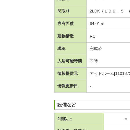
間取り
2LDK（ＬＤ９．５
専有面積
64.01㎡
建物構造
RC
現況
完成済
入居可能時期
即時
情報提供元
アットホーム[1101373
情報更新日
-
設備など
2階以上
○