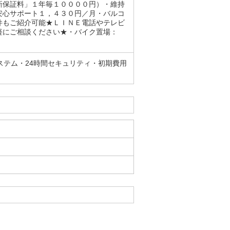
新保証料」１年毎１００００円）・維持
安心サポート１，４３０円／月・バルコ
件もご紹介可能★ＬＩＮＥ電話やテレビ
軽にご相談ください★・バイク置場：
ステム・24時間セキュリティ・初期費用