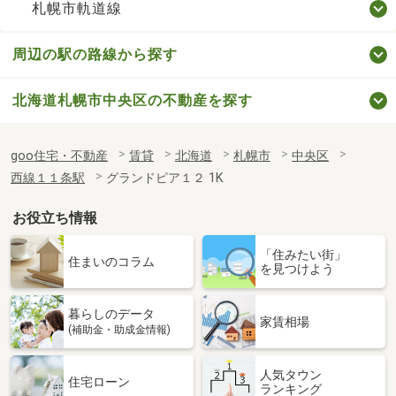
札幌市軌道線
周辺の駅の路線から探す
北海道札幌市中央区の不動産を探す
goo住宅・不動産
賃貸
北海道
札幌市
中央区
西線１１条駅
グランドピア１２ 1K
お役立ち情報
「住みたい街」
住まいのコラム
を見つけよう
暮らしのデータ
家賃相場
(補助金・助成金情報)
人気タウン
住宅ローン
ランキング