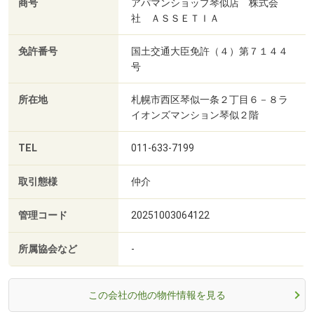
商号
アパマンショップ琴似店 株式会
社 ＡＳＳＥＴＩＡ
免許番号
国土交通大臣免許（４）第７１４４
号
所在地
札幌市西区琴似一条２丁目６－８ラ
イオンズマンション琴似２階
TEL
011-633-7199
取引態様
仲介
管理コード
20251003064122
所属協会など
-
この会社の他の物件情報を見る