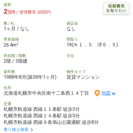
賃料
初期費用
2
を知りたい
/ 管理費等 2000円
万円
敷 / 礼
保証金
1ヶ月 / なし
なし
専有面積
間取り
2
1K(Ｋ１．５ 洋６．５)
26.4m
所在階 / 階数
方位
2階 / 3階建
築年数
物件タイプ
1988年8月(築38年1ヶ月)
賃貸マンション
住所
北海道札幌市中央区南十二条西１４丁目
地図
交通
札幌市軌道線 西線１１条駅 徒歩3分
札幌市軌道線 西線１４条駅 徒歩5分
札幌市軌道線 西線９条旭山公園通駅 徒歩8分
乗り換え検索