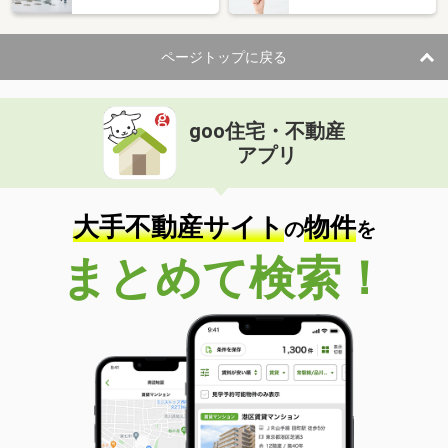
ページトップに戻る
goo住宅・不動産
アプリ
大手不動産サイト
物件
の
を
まとめて検索！