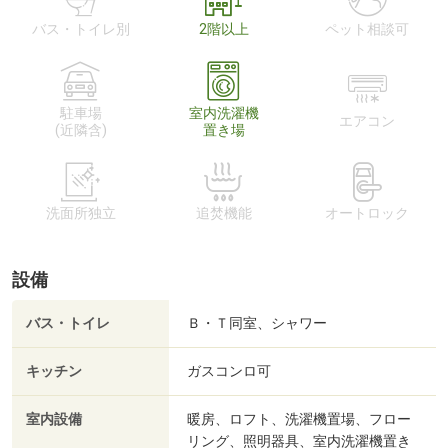
バス・トイレ別
2階以上
ペット相談可
駐車場
室内洗濯機
エアコン
(近隣含)
置き場
洗面所独立
追焚機能
オートロック
設備
バス・トイレ
Ｂ・Ｔ同室、シャワー
キッチン
ガスコンロ可
室内設備
暖房、ロフト、洗濯機置場、フロー
リング、照明器具、室内洗濯機置き