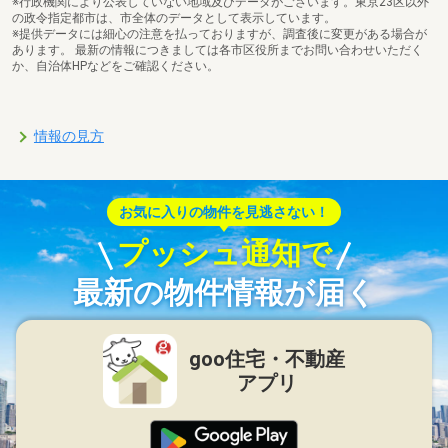
※行政機関により公表していない地域及びデータがございます。東京23区以外
の政令指定都市は、市全体のデータとして表示しています。
※提供データには細心の注意を払っておりますが、調査後に変更がある場合が
あります。 最新の情報につきましては各市区役所までお問い合わせいただく
か、自治体HPなどをご確認ください。
情報の見方
お気に入りの物件を見逃さない！
プッシュ通知で
最新の物件情報が届く
goo住宅・不動産
アプリ