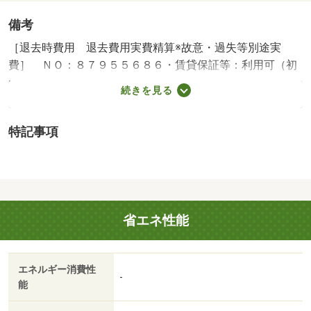
備考
［退去時費用 退去費用実費精算※故意・過失等別途実
費］ ＮＯ：８７９５５６８６・賃貸保証等：利用可（初
回保証料 契約時の審査内容による）・維持費等：共用地
続きを見る
域費１，６５０円／月・水道料金３，５２０円／月・★当
店は札幌市内全域のお部屋探しが可能です★他店掲載物件
特記事項
もご紹介可能★ＬＩＮＥ電話やテレビ電話で実際のお部屋
とライブ中継も可能です★初期費用のカード決済や交渉等
お気軽にご相談ください★・バイク置場：なし・駐輪場：
なし/保険料（ファミリー） 25000円/鍵交換料（任
意） 18700円/預り清掃料 29700円
省エネ性能
エネルギー消費性
-
能