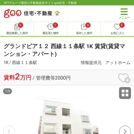
NTTグループ運営の不動産総合サイト goo住宅・不動産
0
1
0
0
最近検索した条件
最近見た物件
保存した条件
お気に入り
グランドピア１２ 西線１１条駅 1K 賃貸(賃貸マ
ンション・アパート)
1K / 西線１１条駅
情報提供元
アットホーム
2
賃料
万円
/ 管理費等2000円
1
/
6