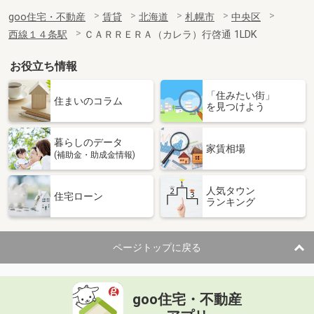
goo住宅・不動産
賃貸
北海道
札幌市
中央区
西線１４条駅
ＣＡＲＲＥＲＡ（カレラ）行啓通 1LDK
お役立ち情報
「住みたい街」
住まいのコラム
を見つけよう
暮らしのデータ
家賃相場
(補助金・助成金情報)
人気タウン
住宅ローン
ランキング
ページトップに戻る
goo住宅・不動産