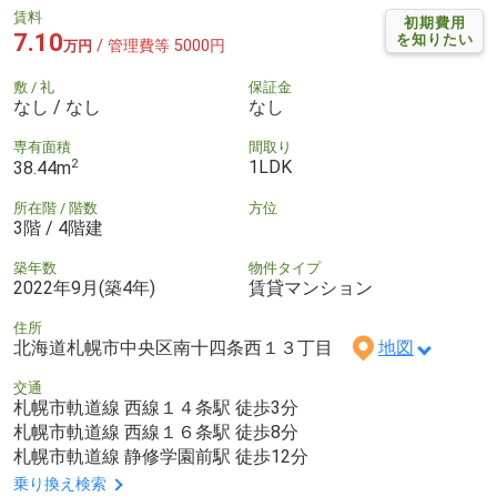
賃料
初期費用
7.10
を知りたい
/ 管理費等 5000円
万円
敷 / 礼
保証金
なし / なし
なし
専有面積
間取り
2
1LDK
38.44m
所在階 / 階数
方位
3階 / 4階建
築年数
物件タイプ
2022年9月(築4年)
賃貸マンション
住所
北海道札幌市中央区南十四条西１３丁目
地図
交通
札幌市軌道線 西線１４条駅 徒歩3分
札幌市軌道線 西線１６条駅 徒歩8分
札幌市軌道線 静修学園前駅 徒歩12分
乗り換え検索