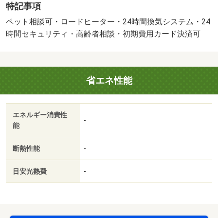
特記事項
豊富な取り扱いでカバーします！☆ＬＩＮＥは【＠ａｐ０
０３】でＩＤ検索！市内全域当社でまとめて内覧・契約可
ペット相談可・ロードヒーター・24時間換気システム・24
能！・バイク置場：なし・駐輪場：有
時間セキュリティ・高齢者相談・初期費用カード決済可
省エネ性能
エネルギー消費性
-
能
断熱性能
-
目安光熱費
-