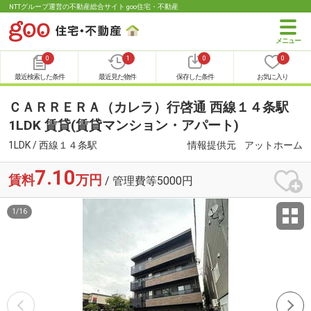
NTTグループ運営の不動産総合サイト goo住宅・不動産
0
1
0
0
最近検索した条件
最近見た物件
保存した条件
お気に入り
ＣＡＲＲＥＲＡ（カレラ）行啓通 西線１４条駅
1LDK 賃貸(賃貸マンション・アパート)
1LDK / 西線１４条駅
情報提供元
アットホーム
7.10
賃料
万円
/ 管理費等5000円
1
/
16