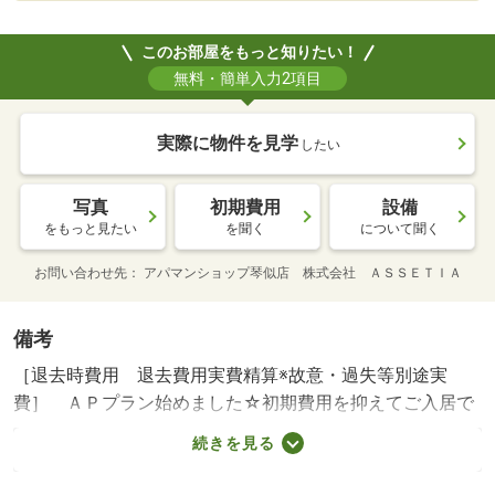
このお部屋をもっと知りたい！
無料・簡単入力2項目
実際に物件を見学
したい
写真
初期費用
設備
をもっと見たい
を聞く
について聞く
お問い合わせ先
アパマンショップ琴似店 株式会社 ＡＳＳＥＴＩＡ
備考
［退去時費用 退去費用実費精算※故意・過失等別途実
費］ ＡＰプラン始めました☆初期費用を抑えてご入居で
きます！ ＮＯ：９４６８９６４５・維持費等：ＡＰ会員
続きを見る
費（２年毎に減額）５，３００円／月・★審査が心配・保
証会社とトラブルが、、、、そんな方もお任せください☆