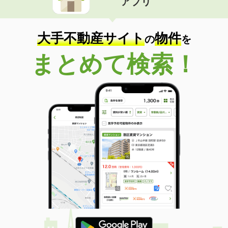
アプリ
大手不動産サイト
物件
の
を
まとめて検索！