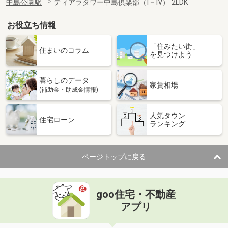
中島公園駅
ティアラタワー中島倶楽部（Ⅰ－Ⅳ） 2LDK
お役立ち情報
「住みたい街」
住まいのコラム
を見つけよう
暮らしのデータ
家賃相場
(補助金・助成金情報)
人気タウン
住宅ローン
ランキング
ページトップに戻る
goo住宅・不動産
アプリ