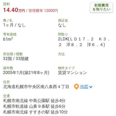
賃料
初期費用
14.40
を知りたい
/ 管理費等 12000円
万円
敷 / 礼
保証金
1ヶ月 / なし
なし
専有面積
間取り
2
2LDK(ＬＤ１７．２ Ｋ３．
61m
２ 洋８．２ 洋６．４)
所在階 / 階数
方位
32階 / 33階建
築年数
物件タイプ
2005年1月(築21年8ヶ月)
賃貸マンション
住所
北海道札幌市中央区南八条西４丁目
地図
交通
札幌市南北線 中島公園駅 徒歩4分
札幌市軌道線 山鼻９条駅 徒歩6分
札幌市南北線 すすきの駅 徒歩10分