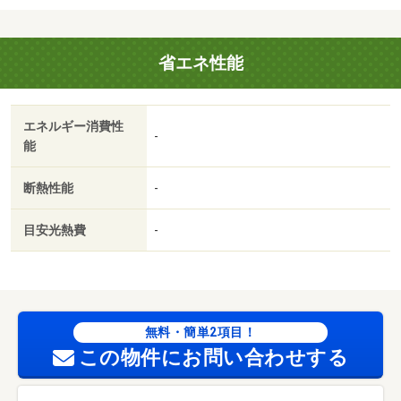
等お気軽にご相談ください★・バイク置場：有・駐輪場：
有/カードキー発行料 11000円/ハウスクリーニング料（課
省エネ性能
税対象） 33000円
エネルギー消費性
-
能
断熱性能
-
目安光熱費
-
無料・簡単2項目！
この物件にお問い合わせする