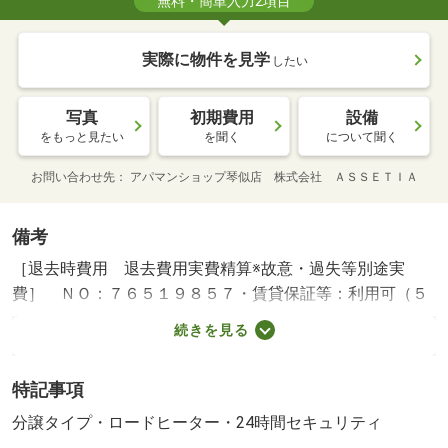
無料・簡単入力2項目
実際に物件を見学
したい
写真
初期費用
設備
をもっと見たい
を聞く
について聞く
お問い合わせ先
アパマンショップ琴似店 株式会社 ＡＳＳＥＴＩＡ
備考
［退去時費用 退去費用実費精算※故意・過失等別途実
費］ ＮＯ：７６５１９８５７・賃貸保証等：利用可（５
０％・年更新１万円（日）５０％・年更新１．３万円か１
続きを見る
００％・年更新無（全））・維持費等：保険料８００円／
月・２４時間管理費用（課税対象）１，４３０円／月・★
特記事項
当店は札幌市内全域のお部屋探しが可能です★他店掲載物
件もご紹介可能★ＬＩＮＥ電話やテレビ電話で実際のお部
分譲タイプ・ロードヒーター・24時間セキュリティ
屋とライブ中継も可能です★初期費用のカード決済や交渉