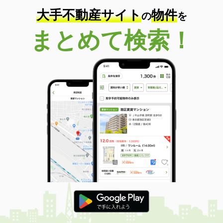
大手不動産サイト
物件
の
を
まとめて検索！