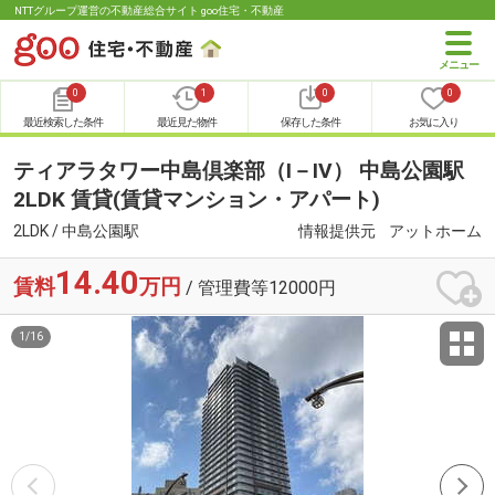
NTTグループ運営の不動産総合サイト goo住宅・不動産
0
1
0
0
最近検索した条件
最近見た物件
保存した条件
お気に入り
ティアラタワー中島倶楽部（Ⅰ－Ⅳ） 中島公園駅
2LDK 賃貸(賃貸マンション・アパート)
2LDK / 中島公園駅
情報提供元
アットホーム
14.40
賃料
万円
/ 管理費等12000円
1
/
16