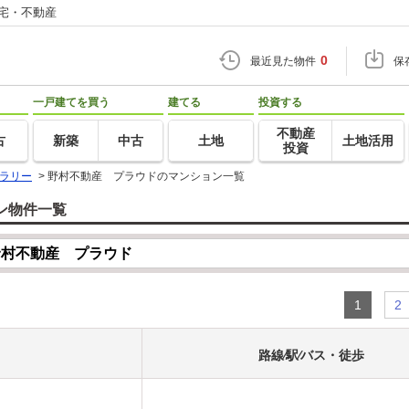
住宅・不動産
0
最近見た物件
保
一戸建てを買う
建てる
投資する
不動産
古
新築
中古
土地
土地活用
投資
ラリー
>
野村不動産 プラウドのマンション一覧
ン物件一覧
1
2
路線⁄駅⁄バス・徒歩