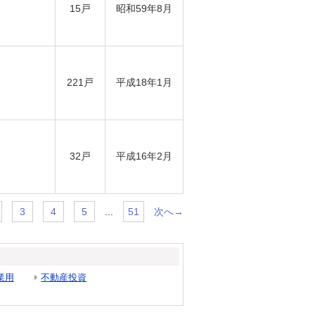
15戸
昭和59年8月
221戸
平成18年1月
32戸
平成16年2月
...
次へ→
3
4
5
51
業用
不動産投資