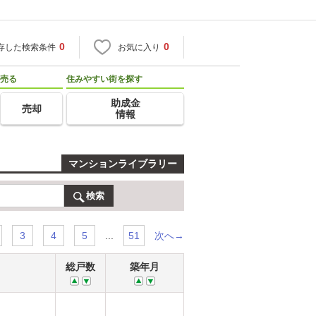
0
0
存した検索条件
お気に入り
売る
住みやすい街を探す
助成金
売却
情報
マンションライブラリー
検索
...
次へ→
3
4
5
51
総戸数
築年月