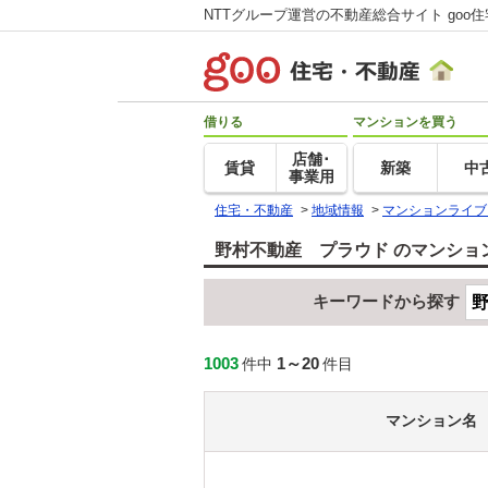
NTTグループ運営の不動産総合サイト goo
借りる
マンションを買う
店舗･
賃貸
新築
中
事業用
住宅・不動産
>
地域情報
>
マンションライブ
野村不動産 プラウド のマンショ
キーワードから探す
1003
1～20
件中
件目
マンション名