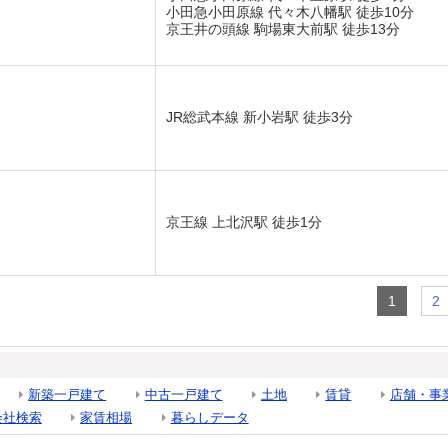
小田急小田原線 代々木八幡駅 徒歩10分
京王井の頭線 駒場東大前駅 徒歩13分
JR総武本線 新小岩駅 徒歩3分
京王線 上北沢駅 徒歩1分
1
2
新築一戸建て
中古一戸建て
土地
賃貸
店舗・事
会社検索
家賃相場
暮らしデータ