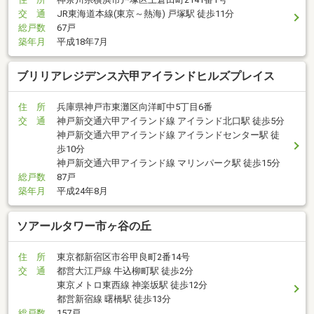
交 通
JR東海道本線(東京～熱海) 戸塚駅 徒歩11分
総戸数
67戸
築年月
平成18年7月
ブリリアレジデンス六甲アイランドヒルズプレイス
住 所
兵庫県神戸市東灘区向洋町中5丁目6番
交 通
神戸新交通六甲アイランド線 アイランド北口駅 徒歩5分
神戸新交通六甲アイランド線 アイランドセンター駅 徒
歩10分
神戸新交通六甲アイランド線 マリンパーク駅 徒歩15分
総戸数
87戸
築年月
平成24年8月
ソアールタワー市ヶ谷の丘
住 所
東京都新宿区市谷甲良町2番14号
交 通
都営大江戸線 牛込柳町駅 徒歩2分
東京メトロ東西線 神楽坂駅 徒歩12分
都営新宿線 曙橋駅 徒歩13分
総戸数
157戸