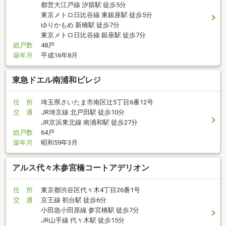
都営大江戸線 汐留駅 徒歩5分
東京メトロ日比谷線 東銀座駅 徒歩5分
ゆりかもめ 新橋駅 徒歩7分
東京メトロ日比谷線 銀座駅 徒歩7分
総戸数
48戸
築年月
平成16年8月
東急ドエル南浦和ビレジ
住 所
埼玉県さいたま市南区辻5丁目6番12号
交 通
JR埼京線 北戸田駅 徒歩10分
JR京浜東北線 南浦和駅 徒歩27分
総戸数
64戸
築年月
昭和59年3月
アルス代々木参宮橋コートアデリオン
住 所
東京都渋谷区代々木4丁目26番1号
交 通
京王線 初台駅 徒歩6分
小田急小田原線 参宮橋駅 徒歩7分
JR山手線 代々木駅 徒歩15分