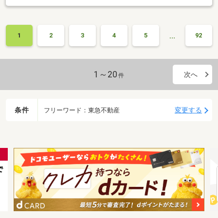
…
1
2
3
4
5
92
1～20
次へ
件
条件
変更する
フリーワード：東急不動産