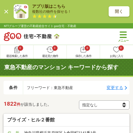
アプリ版はこちら
開く
複数社の物件を探せる！
NTTグループ運営の不動産総合サイト goo住宅・不動産
0
0
0
0
最近検索した条件
最近見た物件
保存した条件
お気に入り
東急不動産のマンション キーワードから探す
条件
変更する
フリーワード：東急不動産
1822
件
が該当しました。
プライズ・ヒル２番館
住 所
神奈川県横浜市戸塚区上倉田町2141番1号