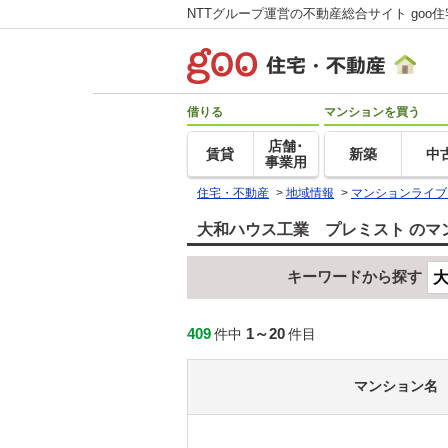
NTTグループ運営の不動産総合サイト goo
借りる
マンションを買う
店舗･
賃貸
新築
中
事業用
住宅・不動産
>
地域情報
>
マンションライブ
大和ハウス工業 プレミスト のマ
キーワードから探す
409
1～20
件中
件目
マンション名