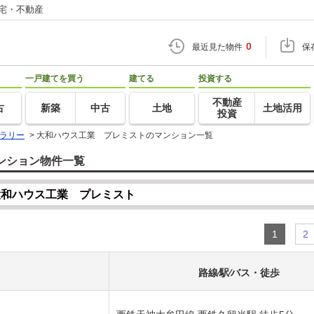
住宅・不動産
0
最近見た物件
保
一戸建てを買う
建てる
投資する
不動産
古
新築
中古
土地
土地活用
投資
ラリー
>
大和ハウス工業 プレミストのマンション一覧
ンション物件一覧
1
2
路線⁄駅⁄バス・徒歩