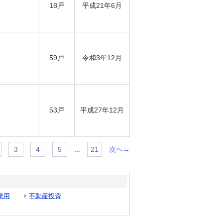
18戸
平成21年6月
59戸
令和3年12月
53戸
平成27年12月
...
次へ→
3
4
5
21
業用
不動産投資