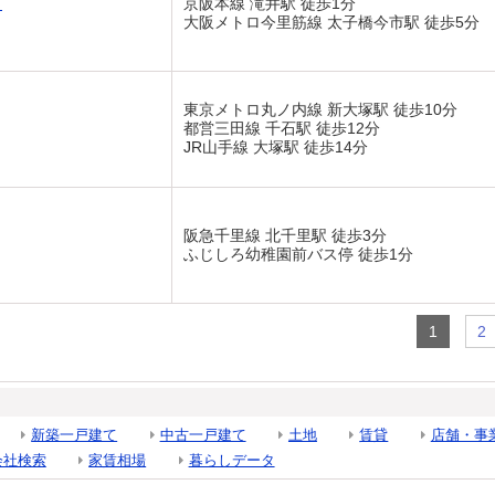
ト
京阪本線 滝井駅 徒歩1分
大阪メトロ今里筋線 太子橋今市駅 徒歩5分
東京メトロ丸ノ内線 新大塚駅 徒歩10分
都営三田線 千石駅 徒歩12分
JR山手線 大塚駅 徒歩14分
阪急千里線 北千里駅 徒歩3分
ふじしろ幼稚園前バス停 徒歩1分
1
2
新築一戸建て
中古一戸建て
土地
賃貸
店舗・事
会社検索
家賃相場
暮らしデータ