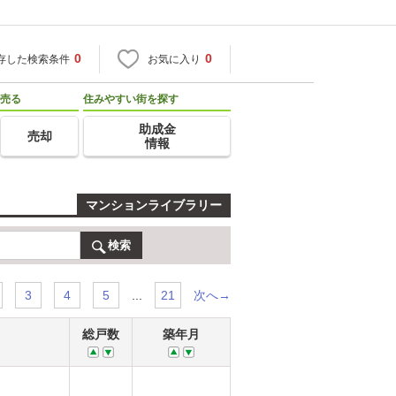
0
0
存した検索条件
お気に入り
売る
住みやすい街を探す
助成金
売却
情報
マンションライブラリー
検索
...
次へ→
3
4
5
21
総戸数
築年月