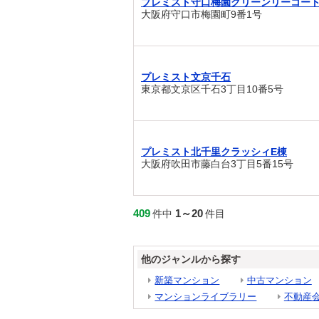
プレミスト守口梅園グリーンリーコー
大阪府守口市梅園町9番1号
プレミスト文京千石
東京都文京区千石3丁目10番5号
プレミスト北千里クラッシィE棟
大阪府吹田市藤白台3丁目5番15号
409
1～20
件中
件目
他のジャンルから探す
新築マンション
中古マンション
マンションライブラリー
不動産