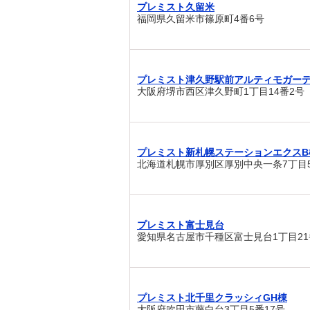
プレミスト久留米
福岡県久留米市篠原町4番6号
プレミスト津久野駅前アルティモガーデ
大阪府堺市西区津久野町1丁目14番2号
プレミスト新札幌ステーションエクスB
北海道札幌市厚別区厚別中央一条7丁目5
プレミスト富士見台
愛知県名古屋市千種区富士見台1丁目21
プレミスト北千里クラッシィGH棟
大阪府吹田市藤白台3丁目5番17号