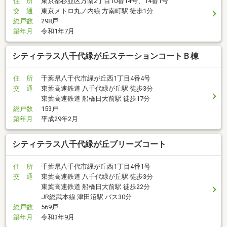
住 所
東京都杉並区方南2丁目10番14号、14番1号
交 通
東京メトロ丸ノ内線 方南町駅 徒歩1分
総戸数
298戸
築年月
令和1年7月
シティテラス八千代緑が丘ステーションコートＢ棟
住 所
千葉県八千代市緑が丘西1丁目4番4号
交 通
東葉高速鉄道 八千代緑が丘駅 徒歩3分
東葉高速鉄道 船橋日大前駅 徒歩17分
総戸数
153戸
築年月
平成29年2月
シティテラス八千代緑が丘ブリーズコート
住 所
千葉県八千代市緑が丘西1丁目4番1号
交 通
東葉高速鉄道 八千代緑が丘駅 徒歩3分
東葉高速鉄道 船橋日大前駅 徒歩22分
JR総武本線 津田沼駅 バス30分
総戸数
569戸
築年月
令和3年9月