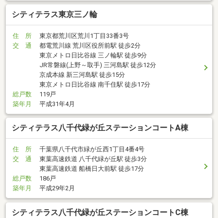
シティテラス東京三ノ輪
住 所
東京都荒川区荒川1丁目33番3号
交 通
都電荒川線 荒川区役所前駅 徒歩2分
東京メトロ日比谷線 三ノ輪駅 徒歩9分
JR常磐線(上野～取手) 三河島駅 徒歩12分
京成本線 新三河島駅 徒歩15分
東京メトロ日比谷線 南千住駅 徒歩17分
総戸数
119戸
築年月
平成31年4月
シティテラス八千代緑が丘ステーションコートA棟
住 所
千葉県八千代市緑が丘西1丁目4番4号
交 通
東葉高速鉄道 八千代緑が丘駅 徒歩3分
東葉高速鉄道 船橋日大前駅 徒歩17分
総戸数
186戸
築年月
平成29年2月
シティテラス八千代緑が丘ステーションコートC棟