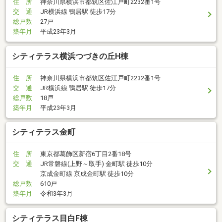
住 所
神奈川県横浜市都筑区佐江戸町2232番1号
交 通
JR横浜線 鴨居駅 徒歩17分
総戸数
27戸
築年月
平成23年3月
シティテラス横浜つづきの丘H棟
住 所
神奈川県横浜市都筑区佐江戸町2232番1号
交 通
JR横浜線 鴨居駅 徒歩17分
総戸数
18戸
築年月
平成23年3月
シティテラス金町
住 所
東京都葛飾区新宿6丁目2番18号
交 通
JR常磐線(上野～取手) 金町駅 徒歩10分
京成金町線 京成金町駅 徒歩10分
総戸数
610戸
築年月
令和3年3月
シティテラス目白F棟