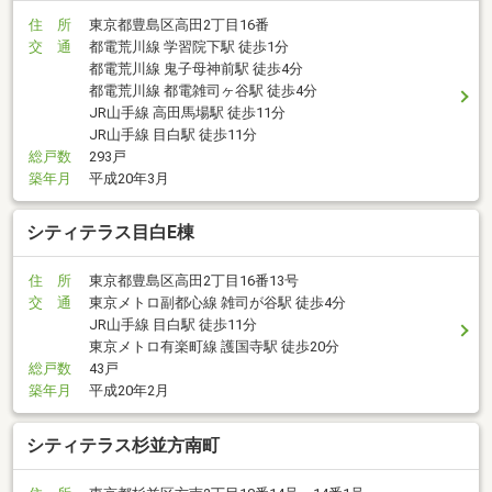
住 所
東京都豊島区高田2丁目16番
交 通
都電荒川線 学習院下駅 徒歩1分
都電荒川線 鬼子母神前駅 徒歩4分
都電荒川線 都電雑司ヶ谷駅 徒歩4分
JR山手線 高田馬場駅 徒歩11分
JR山手線 目白駅 徒歩11分
総戸数
293戸
築年月
平成20年3月
シティテラス目白E棟
住 所
東京都豊島区高田2丁目16番13号
交 通
東京メトロ副都心線 雑司が谷駅 徒歩4分
JR山手線 目白駅 徒歩11分
東京メトロ有楽町線 護国寺駅 徒歩20分
総戸数
43戸
築年月
平成20年2月
シティテラス杉並方南町