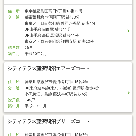
住 所
東京都豊島区高田2丁目16番13号
交 通
都電荒川線 学習院下駅 徒歩3分
東京メトロ副都心線 雑司が谷駅 徒歩4分
JR山手線 目白駅 徒歩11分
JR山手線 高田馬場駅 徒歩11分
東京メトロ有楽町線 護国寺駅 徒歩20分
総戸数
26戸
築年月
平成20年2月
シティテラス藤沢鵠沼エアーズコート
住 所
神奈川県藤沢市鵠沼橘1丁目15番4号
交 通
JR東海道本線(東京～熱海) 藤沢駅 徒歩4分
小田急江ノ島線 藤沢本町駅 徒歩5分
総戸数
145戸
築年月
平成31年1月
シティテラス藤沢鵠沼ブリーズコート
住 所
神奈川県藤沢市鵠沼橘1丁目15番7号