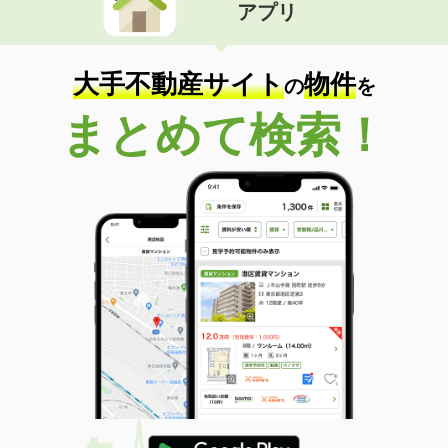
アプリ
大手不動産サイト
物件
の
を
まとめて検索！