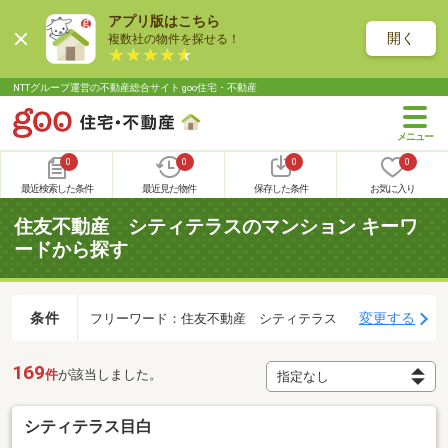
アプリ版はこちら
開く
複数社の物件を探せる！
NTTグループ運営の不動産総合サイト goo住宅・不動産
0
0
0
0
最近検索した条件
最近見た物件
保存した条件
お気に入り
住友不動産 シティテラスのマンション キーワ
ードから探す
条件
変更する
フリーワード：住友不動産 シティテラス
169
件
が該当しました。
シティテラス目白