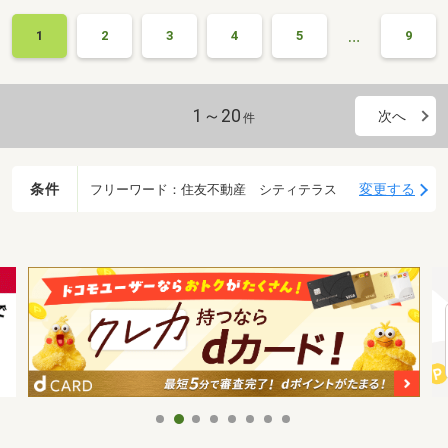
…
1
2
3
4
5
9
1～20
次へ
件
条件
変更する
フリーワード：住友不動産 シティテラス