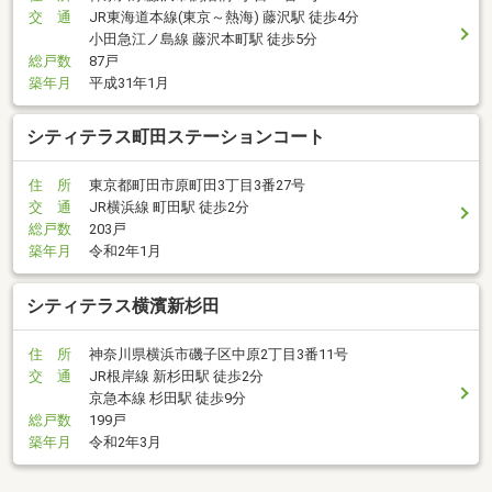
交 通
JR東海道本線(東京～熱海) 藤沢駅 徒歩4分
小田急江ノ島線 藤沢本町駅 徒歩5分
総戸数
87戸
築年月
平成31年1月
シティテラス町田ステーションコート
住 所
東京都町田市原町田3丁目3番27号
交 通
JR横浜線 町田駅 徒歩2分
総戸数
203戸
築年月
令和2年1月
シティテラス横濱新杉田
住 所
神奈川県横浜市磯子区中原2丁目3番11号
交 通
JR根岸線 新杉田駅 徒歩2分
京急本線 杉田駅 徒歩9分
総戸数
199戸
築年月
令和2年3月