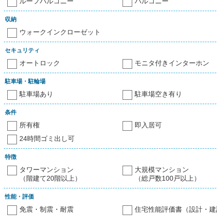
ルーフバルコニー
バルコニー
収納
ウォークインクローゼット
セキュリティ
オートロック
モニタ付きインターホン
駐車場・駐輪場
駐車場あり
駐車場空き有り
条件
所有権
即入居可
24時間ゴミ出し可
特徴
タワーマンション
大規模マンション
（階建て20階以上）
（総戸数100戸以上）
性能・評価
免震・制震・耐震
住宅性能評価書（設計・建