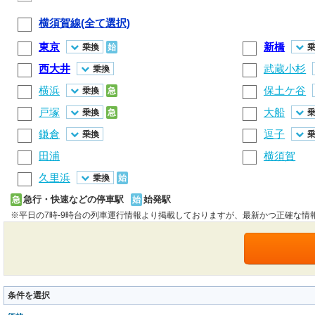
横須賀線(全て選択)
東京
新橋
乗換
始
西大井
武蔵小杉
乗換
横浜
保土ケ谷
乗換
急
戸塚
大船
乗換
急
鎌倉
逗子
乗換
田浦
横須賀
久里浜
乗換
始
急行・快速などの停車駅
始発駅
急
始
※平日の7時-9時台の列車運行情報より掲載しておりますが、最新かつ正確な情
条件を選択