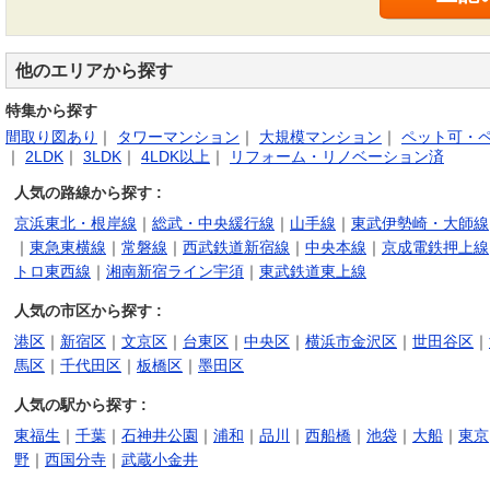
他のエリアから探す
特集から探す
間取り図あり
｜
タワーマンション
｜
大規模マンション
｜
ペット可・
｜
2LDK
｜
3LDK
｜
4LDK以上
｜
リフォーム・リノベーション済
人気の路線から探す :
京浜東北・根岸線
｜
総武・中央緩行線
｜
山手線
｜
東武伊勢崎・大師線
｜
東急東横線
｜
常磐線
｜
西武鉄道新宿線
｜
中央本線
｜
京成電鉄押上線
トロ東西線
｜
湘南新宿ライン宇須
｜
東武鉄道東上線
人気の市区から探す :
港区
｜
新宿区
｜
文京区
｜
台東区
｜
中央区
｜
横浜市金沢区
｜
世田谷区
｜
馬区
｜
千代田区
｜
板橋区
｜
墨田区
人気の駅から探す :
東福生
｜
千葉
｜
石神井公園
｜
浦和
｜
品川
｜
西船橋
｜
池袋
｜
大船
｜
東京
野
｜
西国分寺
｜
武蔵小金井