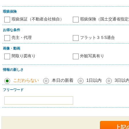
瑕疵保険
瑕疵保証（不動産会社独自）
瑕疵保険（国土交通省指定
お得な条件
売主・代理
フラット３５S適合
画像・動画
間取り図有り
外観写真有り
情報の新しさ
こだわらない
本日の新着
1日以内
3日以
フリーワード