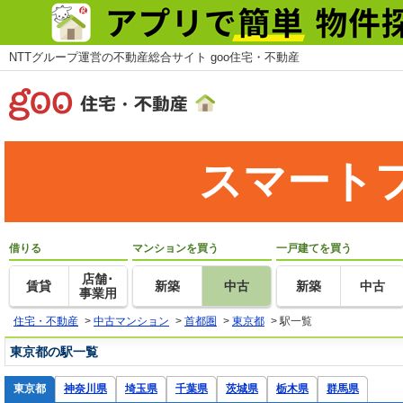
NTTグループ運営の不動産総合サイト goo住宅・不動産
スマート
借りる
マンションを買う
一戸建てを買う
店舗･
賃貸
新築
中古
新築
中古
事業用
住宅・不動産
>
中古マンション
>
首都圏
>
東京都
>
駅一覧
東京都の駅一覧
東京都
神奈川県
埼玉県
千葉県
茨城県
栃木県
群馬県