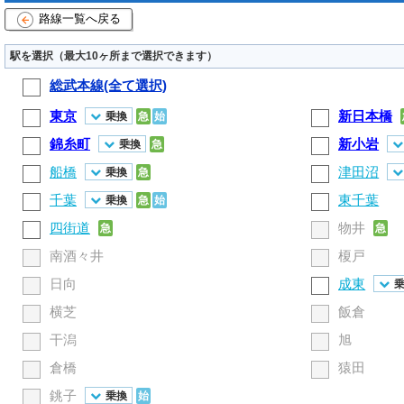
路線一覧へ戻る
駅を選択（最大10ヶ所まで選択できます）
総武本線(全て選択)
東京
新日本橋
乗換
急
始
錦糸町
新小岩
乗換
急
船橋
津田沼
乗換
急
千葉
東千葉
乗換
急
始
四街道
物井
急
急
南酒々井
榎戸
日向
成東
横芝
飯倉
干潟
旭
倉橋
猿田
銚子
乗換
始