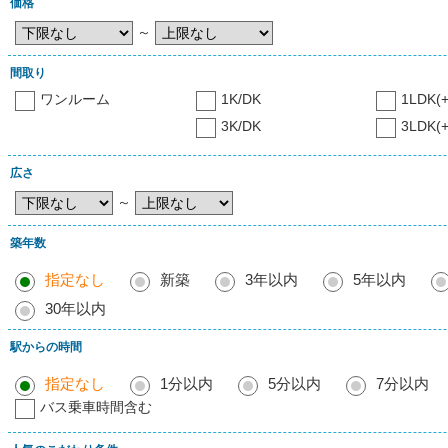
価格
～
間取り
ワンルーム
1K/DK
1LDK(+
3K/DK
3LDK(+
広さ
～
築年数
指定なし
新築
3年以内
5年以内
30年以内
駅からの時間
指定なし
1分以内
5分以内
7分以内
バス乗車時間含む