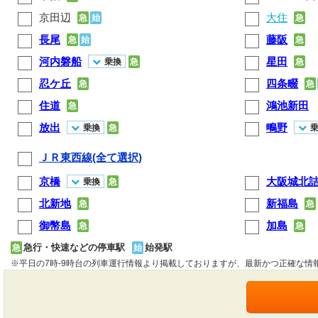
京田辺
大住
急
始
急
長尾
藤阪
急
始
急
河内磐船
星田
乗換
急
急
忍ケ丘
四条畷
急
急
住道
鴻池新田
急
放出
鴫野
乗換
急
ＪＲ東西線(全て選択)
京橋
大阪城北
乗換
急
北新地
新福島
急
急
御幣島
加島
急
急
急行・快速などの停車駅
始発駅
急
始
※平日の7時-9時台の列車運行情報より掲載しておりますが、最新かつ正確な情