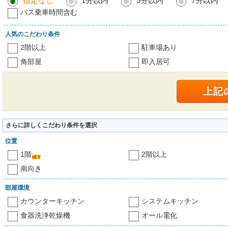
指定なし
1分以内
5分以内
7分以内
バス乗車時間含む
人気のこだわり条件
2階以上
駐車場あり
角部屋
即入居可
さらに詳しくこだわり条件を選択
位置
1階
2階以上
南向き
部屋環境
カウンターキッチン
システムキッチン
食器洗浄乾燥機
オール電化