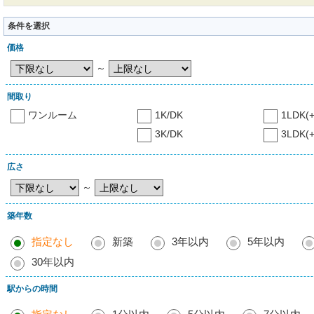
条件を選択
価格
～
間取り
ワンルーム
1K/DK
1LDK(+
3K/DK
3LDK(+
広さ
～
築年数
指定なし
新築
3年以内
5年以内
30年以内
駅からの時間