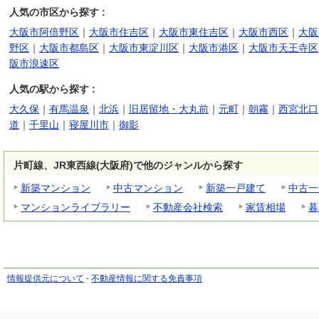
人気の市区から探す :
大阪市阿倍野区
｜
大阪市住吉区
｜
大阪市東住吉区
｜
大阪市西区
｜
大阪
野区
｜
大阪市都島区
｜
大阪市東淀川区
｜
大阪市港区
｜
大阪市天王寺区
阪市浪速区
人気の駅から探す :
大久保
｜
有馬温泉
｜
北浜
｜
旧居留地・大丸前
｜
元町
｜
朝霧
｜
西宮北口
道
｜
千里山
｜
寝屋川市
｜
御影
片町線、JR東西線(大阪府)で他のジャンルから探す
新築マンション
中古マンション
新築一戸建て
中古一
マンションライブラリー
不動産会社検索
家賃相場
暮
情報提供元について
-
不動産情報に関する免責事項