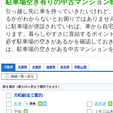
駐車場空き有りの中古マンション
引っ越し先に車を持っていきたいけれど
るかがわからないとお困りではありませ
に駐車場が併設されていれば、車から自
ります。暮らしやすさに直結するポイン
必ず駐車場の空きがあるかを確認してお
は、駐車場の空きがある中古マンション
大阪府
兵庫県
京都府
滋賀県
奈良県
和歌山県
路線一覧へ戻る
駅を選択（最大10ヶ所まで選択できます）
片町線(全て選択)
木津
西木津
乗換
急
始
急
下狛
ＪＲ三山
急