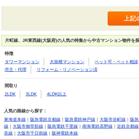
片町線、JR東西線(大阪府)の人気の特集から中古マンション物件を
特徴
タワーマンション
大規模マンション
ペット可・ペット相談
売主・代理
リフォーム・リノベーション済
間取り
2LDK
3LDK
4LDK以上
人気の路線から探す :
東海道本線
｜
阪急電鉄京都線
｜
阪急電鉄神戸線
｜
大阪市谷町線
｜
阪急
線
｜
大阪市御堂筋線
｜
阪急電鉄千里線
｜
南海電鉄高野線
｜
近鉄京都線
良線
｜
大阪市千日前線
｜
阪神電鉄本線