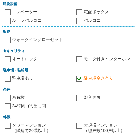
建物設備
エレベーター
宅配ボックス
ルーフバルコニー
バルコニー
収納
ウォークインクローゼット
セキュリティ
オートロック
モニタ付きインターホン
駐車場・駐輪場
駐車場あり
駐車場空き有り
条件
所有権
即入居可
24時間ゴミ出し可
特徴
タワーマンション
大規模マンション
（階建て20階以上）
（総戸数100戸以上）