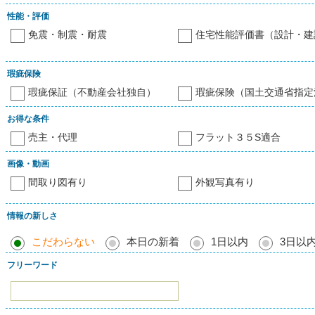
性能・評価
免震・制震・耐震
住宅性能評価書（設計・建
瑕疵保険
瑕疵保証（不動産会社独自）
瑕疵保険（国土交通省指定
お得な条件
売主・代理
フラット３５S適合
画像・動画
間取り図有り
外観写真有り
情報の新しさ
こだわらない
本日の新着
1日以内
3日以
フリーワード