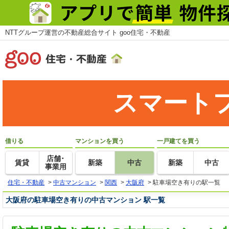
NTTグループ運営の不動産総合サイト goo住宅・不動産
スマート
借りる
マンションを買う
一戸建てを買う
店舗･
賃貸
新築
中古
新築
中古
事業用
住宅・不動産
>
中古マンション
>
関西
>
大阪府
>
駐車場空き有りの駅一覧
大阪府の駐車場空き有りの中古マンション 駅一覧