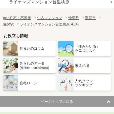
ライオンズマンション首里桃原
goo住宅・不動産
中古マンション
沖縄県
那覇市
儀保駅
ライオンズマンション首里桃原 4LDK
お役立ち情報
「住みたい街」
住まいのコラム
を見つけよう
暮らしのデータ
家賃相場
(補助金・助成金情報)
人気タウン
住宅ローン
ランキング
ページトップに戻る