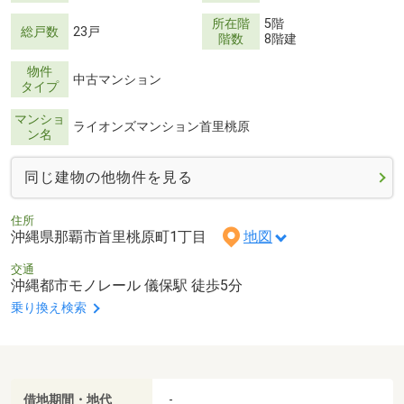
所在階
5階
総戸数
23戸
階数
8階建
物件
中古マンション
タイプ
マンショ
ライオンズマンション首里桃原
ン名
同じ建物の他物件を見る
住所
沖縄県那覇市首里桃原町1丁目
地図
交通
沖縄都市モノレール 儀保駅 徒歩5分
乗り換え検索
借地期間・地代
-