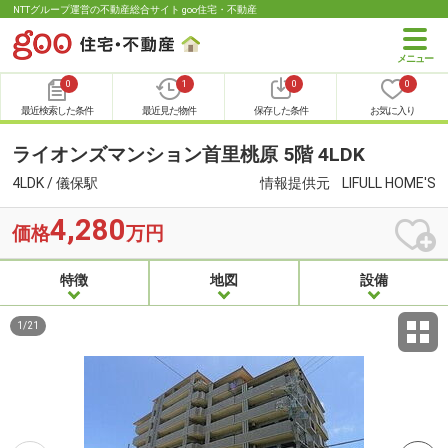
NTTグループ運営の不動産総合サイト goo住宅・不動産
0
1
0
0
最近検索した条件
最近見た物件
保存した条件
お気に入り
ライオンズマンション首里桃原 5階 4LDK
4LDK / 儀保駅
情報提供元
LIFULL HOME'S
4,280
価格
万円
特徴
地図
設備
1
/
21