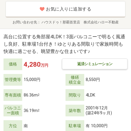
お気に入りに追加する
お問い合わせ先
ハウスドゥ！那覇首里店 株式会社ハロー不動産
高台に位置する角部屋4LDK！3面バルコニーで明るく風通
し良好、駐車場1台付き！ゆとりある間取りで家族時間も
快適に過ごせる、眺望豊かな住まいです♪
4,280
返済シミュレーション
価格
万円
修繕
管理費等
15,000円
8,550円
積立金
専有面積
86.36m
間取り
4LDK
2
バルコニ
2001年12月
36.19m
築年数
2
ー面積
(築24年9ヶ月)
方位
南
駐車場
有 10,000円