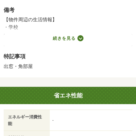
備考
【物件周辺の生活情報】
・学校
城西小学校（550m）、首里中学校（1,200m）
続きを見る
□ローソン 首里末吉一丁目店まで徒歩１１分（８５０
ｍ）□タウンプラザかねひで 首里久場川市場まで車で６
特記事項
分（１．５ｋｍ）□首里山川郵便局まで徒歩８分（６００
ｍ）□那覇市立病院まで車で６分（１．２ｋｍ）□末吉公園
出窓・角部屋
まで徒歩９分（６５０ｍ） 【駐車場備考】料金最小：９
０００円 料金最大：１００００円 【設備・特記事項備
考】専用バス
省エネ性能
国土法届出：不要
エネルギー消費性
-
能