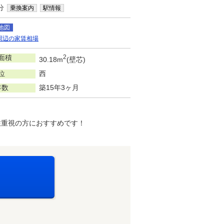
分
乗換案内
駅情報
地図
周辺の家賃相場
面積
2
30.18m
(壁芯)
位
西
年数
築15年3ヶ月
性重視の方におすすめです！