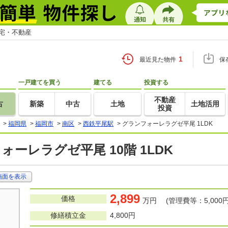
住宅・不動産
1
最近見た物件
保
一戸建てを買う
建てる
投資する
不動産
古
新築
中古
土地
土地活用
投資
>
福岡県
>
福岡市
>
南区
>
西鉄平尾駅
>
グランフォーレラグゼ平尾 1LDK
ォーレラグゼ平尾 10階 1LDK
画面を表示
2,899
価格
万円 (管理費等：5,000円
修繕積立金
4,800円