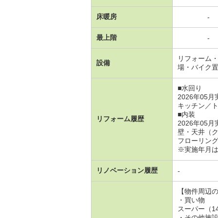
床暖房
-
最上階
-
リフォーム
設備
場・バイク
■水回り
2026年05
キッチン／
■内装
リフォーム履歴
2026年05
壁・天井（
フローリン
※実施年月
リノベーション履歴
-
【物件周辺
・買い物
スーパー（1
・その他施