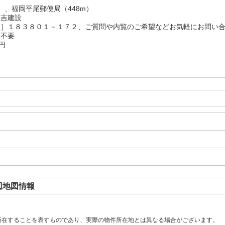
m）、福岡平尾郵便局（448m）
松吉建設
ド］１８３８０１－１７２、ご質問や内覧のご希望などお気軽にお問い合
：不要
円
辺地図情報
所在することを表すものであり、実際の物件所在地とは異なる場合がございます。