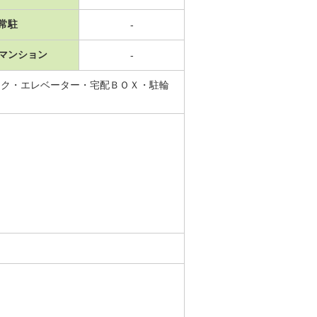
常駐
-
マンション
-
ック・エレベーター・宅配ＢＯＸ・駐輪