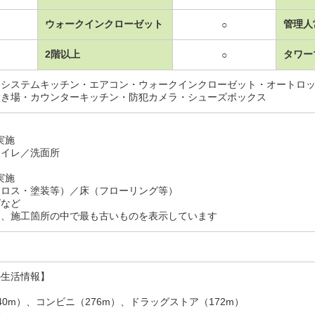
ウォークインクローゼット
管理人
○
2階以上
タワー
○
・システムキッチン・エアコン・ウォークインクローゼット・オートロ
置き場・カウンターキッチン・防犯カメラ・シューズボックス
月実施
トイレ／洗面所
月実施
クロス・塗装等）／床（フローリング等）
グなど
は、施工箇所の中で最も古いものを表示しています
の生活情報】
40m）、コンビニ（276m）、ドラッグストア（172m）
設