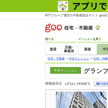
NTTグループ運営の不動産総合サイト goo
借りる
マンションを買う
店舗･
賃貸
新築
中
事業用
住宅・不動産
>
中古マンション
>
九州・沖縄
グランフ
中古マンション
情報提供元
LIFULL HOME'S
印刷