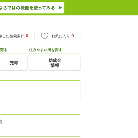
0
0
存した検索条件
お気に入り
売る
住みやすい街を探す
助成金
売却
情報
)