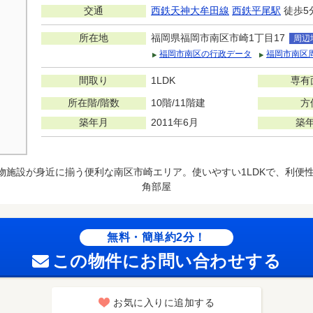
交通
西鉄天神大牟田線
西鉄平尾駅
徒歩5
所在地
福岡県福岡市南区市崎1丁目17
周辺
福岡市南区の行政データ
福岡市南区
間取り
1LDK
専有
所在階/階数
10階/11階建
方
築年月
2011年6月
築
物施設が身近に揃う便利な南区市崎エリア。使いやすい1LDKで、利便
角部屋
無料・簡単約2分！
この物件にお問い合わせする
お気に入りに追加する