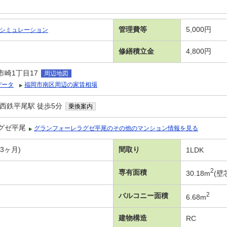
管理費等
5,000円
シミュレーション
修繕積立金
4,800円
崎1丁目17
周辺地図
データ
福岡市南区周辺の家賃相場
西鉄平尾駅 徒歩5分
乗換案内
グゼ平尾
グランフォーレラグゼ平尾のその他のマンション情報を見る
年3ヶ月)
間取り
1LDK
2
専有面積
30.18m
(壁
2
バルコニー面積
6.68m
建物構造
RC