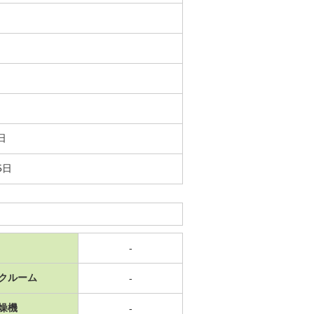
日
5日
-
クルーム
-
燥機
-