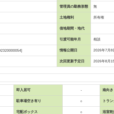
管理員の勤務形態
無
土地権利
所有権
借地期間・地代
引渡可能年月
相談
情報公開日
2026年7月8
92320000054]
次回更新予定日
2026年8月1
即入居可
南向き
-
駐車場空き有り
トラン
○
宅配ボックス
浴室乾
○