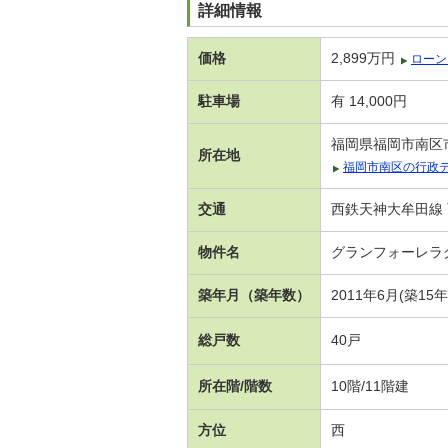
詳細情報
価格
2,899万円
ローン
駐車場
有 14,000円
福岡県福岡市南区市
所在地
福岡市南区の行政
交通
西鉄天神大牟田線 
物件名
グランフォーレラ
築年月（築年数）
2011年6月(築15
総戸数
40戸
所在階/階数
10階/11階建
方位
西