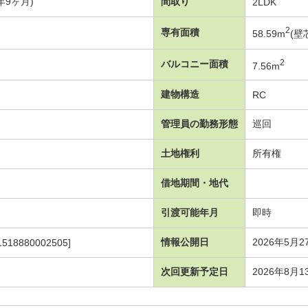
3年9ヶ月)
間取り
2LDK
2
専有面積
58.59m
(壁
2
バルコニー面積
7.56m
建物構造
RC
管理員の勤務形態
巡回
土地権利
所有権
借地期間・地代
引渡可能年月
即時
情報公開日
2026年5月2
1518880002505]
次回更新予定日
2026年8月1