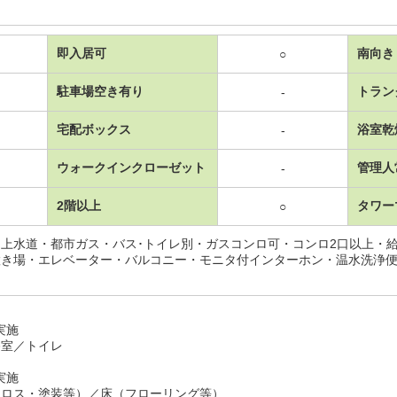
即入居可
南向き
○
駐車場空き有り
トラン
-
宅配ボックス
浴室乾
-
ウォークインクローゼット
管理人
-
2階以上
タワー
○
上水道・都市ガス・バス･トイレ別・ガスコンロ可・コンロ2口以上・
置き場・エレベーター・バルコニー・モニタ付インターホン・温水洗浄
月実施
浴室／トイレ
月実施
クロス・塗装等）／床（フローリング等）