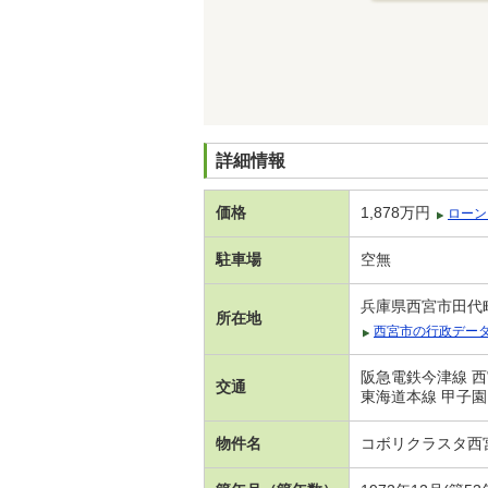
詳細情報
価格
1,878万円
ローン
駐車場
空無
兵庫県西宮市田代
所在地
西宮市の行政デー
阪急電鉄今津線 西
交通
東海道本線 甲子園
物件名
コボリクラスタ西