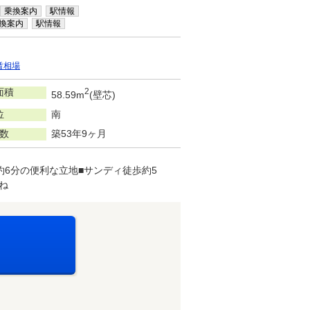
乗換案内
駅情報
換案内
駅情報
賃相場
面積
2
58.59m
(壁芯)
位
南
数
築53年9ヶ月
6分の便利な立地■サンディ徒歩約5
ね