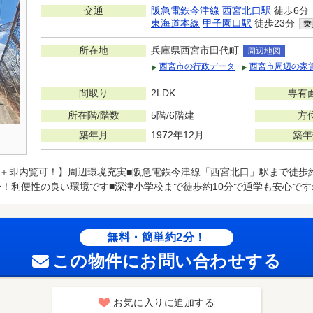
交通
阪急電鉄今津線
西宮北口駅
徒歩6分
東海道本線
甲子園口駅
徒歩23分
乗
所在地
兵庫県西宮市田代町
周辺地図
西宮市の行政データ
西宮市周辺の家
間取り
2LDK
専有
所在階/階数
5階/6階建
方
築年月
1972年12月
築年
)＋即内覧可！】周辺環境充実■阪急電鉄今津線「西宮北口」駅まで徒歩約
分！利便性の良い環境です■深津小学校まで徒歩約10分で通学も安心です
無料・簡単約2分！
この物件にお問い合わせする
お気に入りに追加する