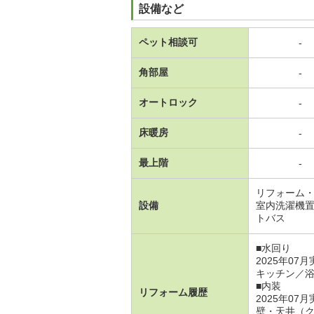
設備など
ペット相談可
-
角部屋
-
オートロック
-
床暖房
-
最上階
-
リフォーム・
設備
室内洗濯機
トバス
■水回り
2025年07
キッチン／
■内装
リフォーム履歴
2025年07
壁・天井（