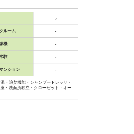
○
クルーム
-
燥機
-
常駐
-
マンション
-
給湯・追焚機能・シャンプードレッサ・
便座・洗面所独立・クローゼット・オー