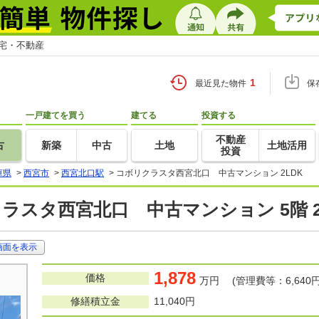
住宅・不動産
1
最近見た物件
保
一戸建てを買う
建てる
投資する
不動産
古
新築
中古
土地
土地活用
投資
庫県
>
西宮市
>
西宮北口駅
>
コボリクラスタ西宮北口 中古マンション 2LDK
ラスタ西宮北口 中古マンション 5階 2
画面を表示
1,878
価格
万円 (管理費等：6,640円
修繕積立金
11,040円