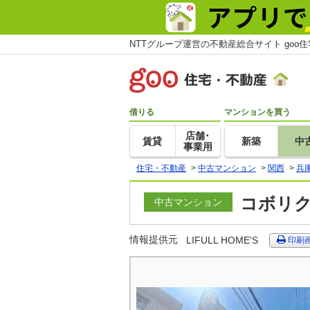
NTTグループ運営の不動産総合サイト goo
借りる
マンションを買う
店舗･
賃貸
新築
中
事業用
住宅・不動産
>
中古マンション
>
関西
>
兵
コボリク
中古マンション
情報提供元
LIFULL HOME'S
印刷