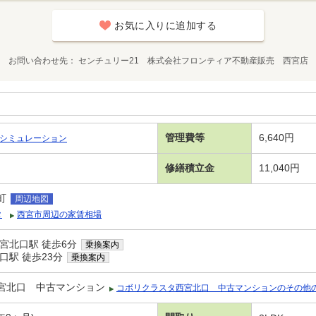
お気に入りに追加する
お問い合わせ先
センチュリー21 株式会社フロンティア不動産販売 西宮店
管理費等
6,640円
シミュレーション
修繕積立金
11,040円
町
周辺地図
タ
西宮市周辺の家賃相場
宮北口駅 徒歩6分
乗換案内
口駅 徒歩23分
乗換案内
宮北口 中古マンション
コボリクラスタ西宮北口 中古マンションのその他