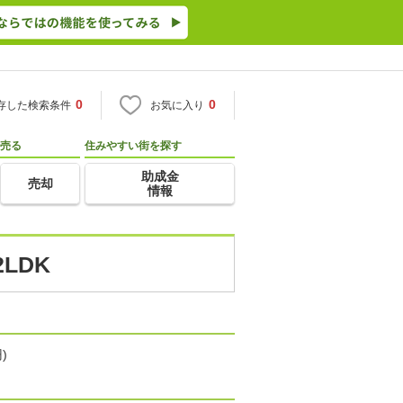
0
0
存した検索条件
お気に入り
売る
住みやすい街を探す
助成金
売却
情報
LDK
)