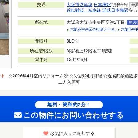
交通
大阪市堺筋線
日本橋駅
徒歩5分
乗
近鉄難波・奈良線
近鉄日本橋駅
徒歩
所在地
大阪府大阪市中央区高津2丁目
周辺
大阪市中央区の行政データ
大阪市中
間取り
3LDK
所在階/階数
8階/地上12階地下1階建
築年月
1987年5月
ント
☆2026年4月室内リフォーム済 ☆3沿線利用可能 ☆近隣商業施設
二人入居可
無料・簡単約2分！
この物件にお問い合わせする
お気に入りに追加する