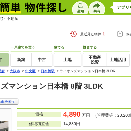
住宅・不動産
1
最近見た物件
保
一戸建てを買う
建てる
投資する
不動産
古
新築
中古
土地
土地活用
投資
阪府
>
大阪市
>
中央区
>
日本橋駅
>
ライオンズマンション日本橋 3LDK
ズマンション日本橋 8階 3LDK
画面を表示
4,890
価格
万円 (管理費等：23,200
修繕積立金
14,880円