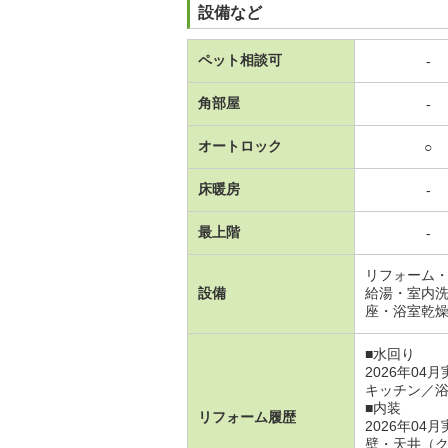
設備など
ペット相談可
-
角部屋
-
オートロック
○
床暖房
-
最上階
-
リフォーム・
設備
給湯・室内
座・浴室乾
■水回り
2026年04
キッチン／
■内装
リフォーム履歴
2026年04
壁・天井（