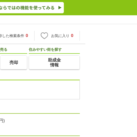
0
0
存した検索条件
お気に入り
売る
住みやすい街を探す
助成金
売却
情報
円)