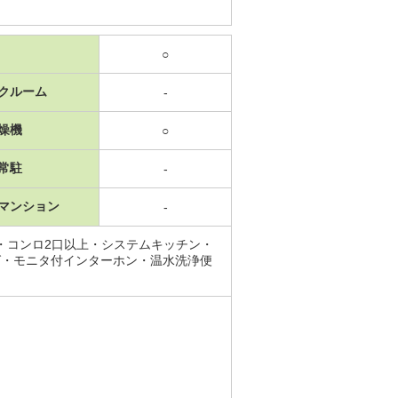
○
クルーム
-
燥機
○
常駐
-
マンション
-
・コンロ2口以上・システムキッチン・
グ・モニタ付インターホン・温水洗浄便