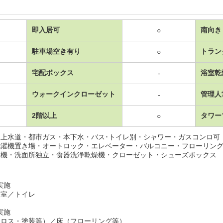
即入居可
南向き
○
駐車場空き有り
トラン
○
宅配ボックス
浴室乾
-
ウォークインクローゼット
管理人
-
2階以上
タワー
○
上水道・都市ガス・本下水・バス･トイレ別・シャワー・ガスコンロ可
洗濯機置き場・オートロック・エレベーター・バルコニー・フローリン
燥機・洗面所独立・食器洗浄乾燥機・クローゼット・シューズボックス
月実施
浴室／トイレ
月実施
クロス・塗装等）／床（フローリング等）