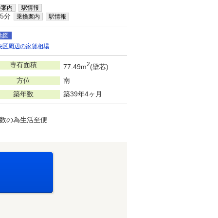
換案内
駅情報
5分
乗換案内
駅情報
地図
央区周辺の家賃相場
専有面積
2
77.49m
(壁芯)
方位
南
築年数
築39年4ヶ月
多数の為生活至便