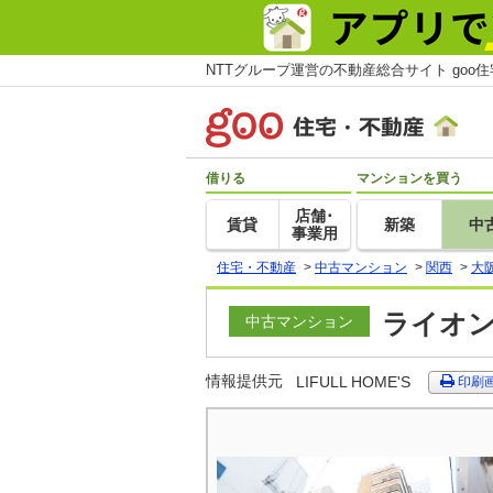
NTTグループ運営の不動産総合サイト goo
借りる
マンションを買う
店舗･
賃貸
新築
中
事業用
住宅・不動産
>
中古マンション
>
関西
>
大
ライオン
中古マンション
情報提供元
LIFULL HOME'S
印刷