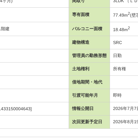
年4ヶ月)
間取り
3LDK （
2
専有面積
77.49m
(壁
2
1階建
バルコニー面積
18.48m
建物構造
SRC
管理員の勤務形態
日勤
土地権利
所有権
借地期間・地代
引渡可能年月
即時
情報公開日
2026年7月7
1433150004643]
次回更新予定日
2026年8月1