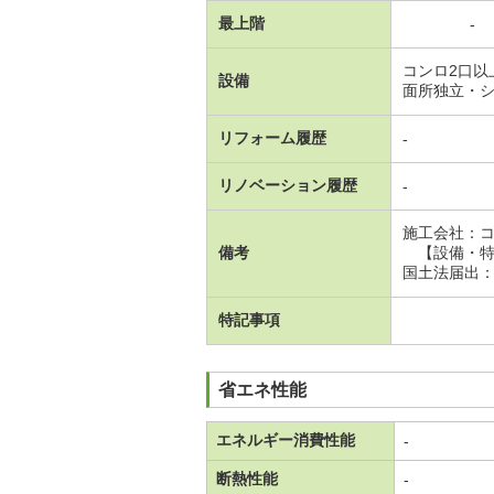
最上階
-
コンロ2口
設備
面所独立・
リフォーム履歴
-
リノベーション履歴
-
施工会社：
備考
【設備・特
国土法届出
特記事項
省エネ性能
エネルギー消費性能
-
断熱性能
-