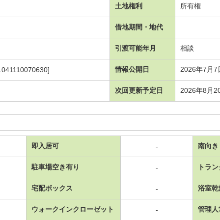
土地権利
所有権
借地期間・地代
引渡可能年月
相談
情報公開日
2026年7月7
1041110070630]
次回更新予定日
2026年8月2
即入居可
南向き
-
駐車場空き有り
トラン
-
宅配ボックス
浴室乾
-
ウォークインクローゼット
管理人
-