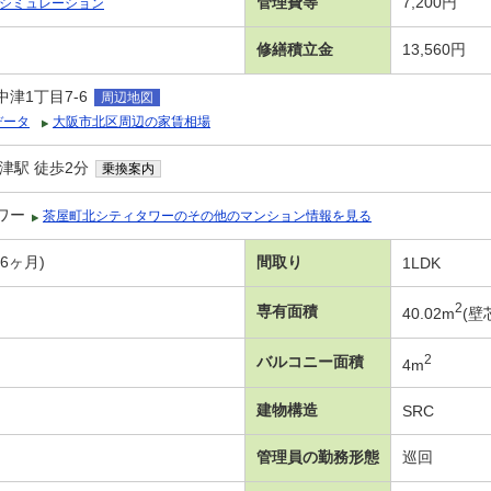
管理費等
7,200円
シミュレーション
修繕積立金
13,560円
津1丁目7-6
周辺地図
データ
大阪市北区周辺の家賃相場
津駅 徒歩2分
乗換案内
ワー
茶屋町北シティタワーのその他のマンション情報を見る
年6ヶ月)
間取り
1LDK
2
専有面積
40.02m
(壁
2
バルコニー面積
4m
建物構造
SRC
管理員の勤務形態
巡回