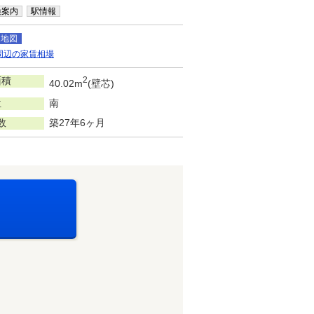
換案内
駅情報
辺地図
周辺の家賃相場
面積
2
40.02m
(壁芯)
位
南
数
築27年6ヶ月