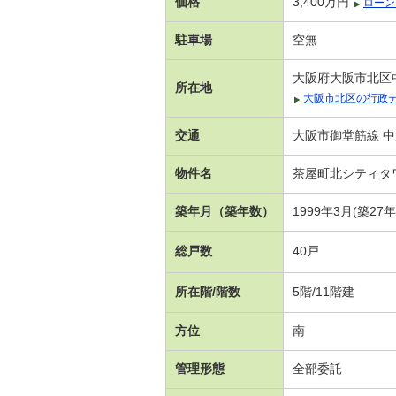
価格
3,400万円
ローン
駐車場
空無
大阪府大阪市北区中
所在地
大阪市北区の行政
交通
大阪市御堂筋線 中
物件名
茶屋町北シティタ
築年月（築年数）
1999年3月(築27
総戸数
40戸
所在階/階数
5階/11階建
方位
南
管理形態
全部委託