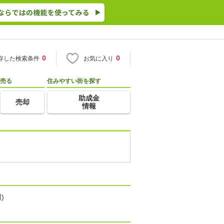
0
0
存した検索条件
お気に入り
売る
住みやすい街を探す
助成金
売却
情報
)