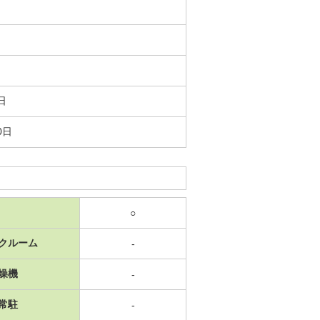
日
0日
○
クルーム
-
燥機
-
常駐
-