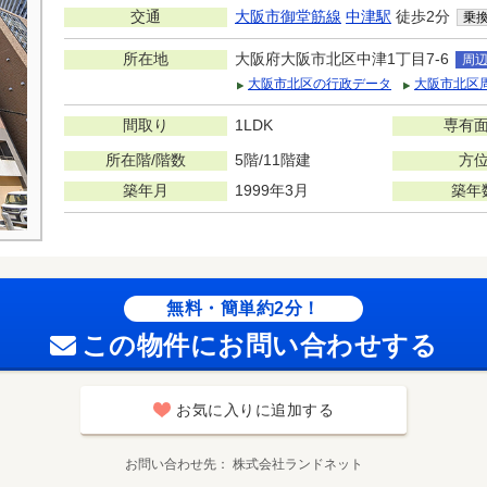
交通
大阪市御堂筋線
中津駅
徒歩2分
乗
所在地
大阪府大阪市北区中津1丁目7-6
周
大阪市北区の行政データ
大阪市北区
間取り
1LDK
専有
所在階/階数
5階/11階建
方
築年月
1999年3月
築年
無料・簡単約2分！
この物件にお問い合わせする
お気に入りに追加する
お問い合わせ先
株式会社ランドネット