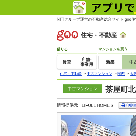
NTTグループ運営の不動産総合サイト goo
借りる
マンションを買う
店舗･
賃貸
新築
中
事業用
住宅・不動産
>
中古マンション
>
関西
>
大
茶屋町北
中古マンション
情報提供元
LIFULL HOME'S
印刷