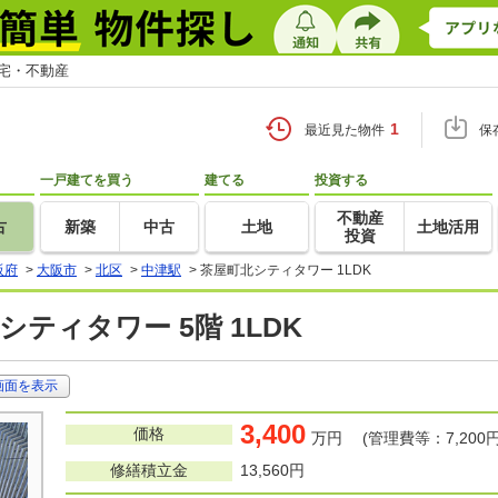
住宅・不動産
1
最近見た物件
保
一戸建てを買う
建てる
投資する
不動産
古
新築
中古
土地
土地活用
投資
阪府
>
大阪市
>
北区
>
中津駅
>
茶屋町北シティタワー 1LDK
シティタワー 5階 1LDK
画面を表示
3,400
価格
万円 (管理費等：7,200円
修繕積立金
13,560円