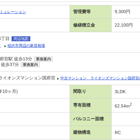
管理費等
9,300円
ミュレーション
修繕積立金
22,100円
4丁目
周辺地図
タ
稲沢市周辺の家賃相場
府宮駅 徒歩13分
乗換案内
 徒歩37分
乗換案内
ライオンズマンション国府宮
中古マンション ライオンズマンション国府宮
年10ヶ月)
間取り
3LDK
2
専有面積
62.54m
バルコニー面積
建物構造
RC