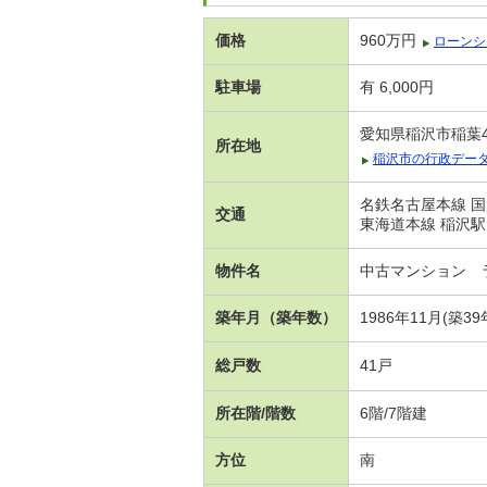
価格
960万円
ローンシ
駐車場
有 6,000円
愛知県稲沢市稲葉
所在地
稲沢市の行政デー
名鉄名古屋本線 国
交通
東海道本線 稲沢駅
物件名
中古マンション 
築年月（築年数）
1986年11月(築39
総戸数
41戸
所在階/階数
6階/7階建
方位
南