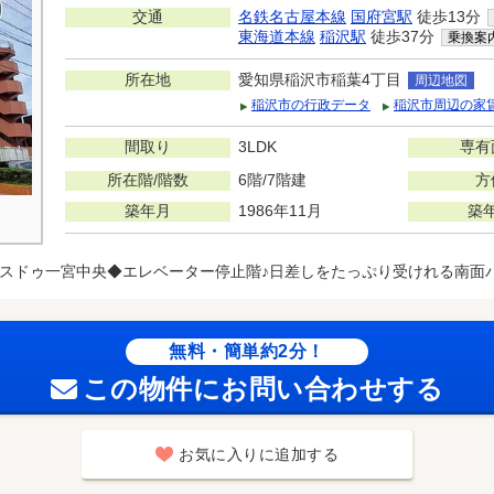
交通
名鉄名古屋本線
国府宮駅
徒歩13分
東海道本線
稲沢駅
徒歩37分
乗換案
所在地
愛知県稲沢市稲葉4丁目
周辺地図
稲沢市の行政データ
稲沢市周辺の家
間取り
3LDK
専有
所在階/階数
6階/7階建
方
築年月
1986年11月
築
スドゥ一宮中央◆エレベーター停止階♪日差しをたっぷり受けれる南面
無料・簡単約2分！
この物件にお問い合わせする
お気に入りに追加する