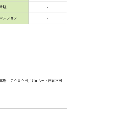
常駐
-
マンション
-
車場 ７０００円／月■ペット飼育不可