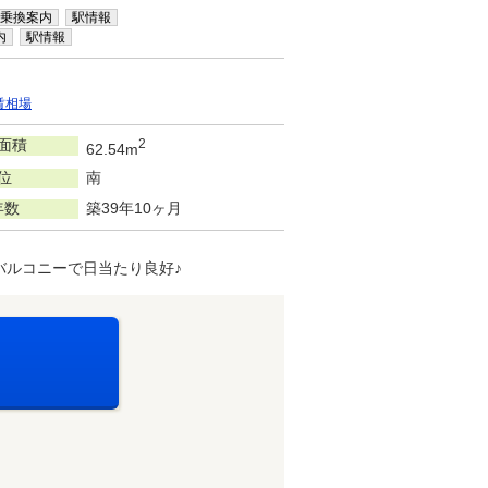
乗換案内
駅情報
内
駅情報
賃相場
面積
2
62.54m
位
南
年数
築39年10ヶ月
バルコニーで日当たり良好♪