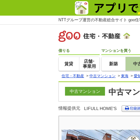
NTTグループ運営の不動産総合サイト goo
借りる
マンションを買う
店舗･
賃貸
新築
中
事業用
住宅・不動産
>
中古マンション
>
東海
>
愛
中古マン
中古マンション
情報提供元
LIFULL HOME'S
印刷