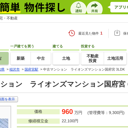
住宅・不動産
1
最近見た物件
保
一戸建てを買う
建てる
投資する
不動産
古
新築
中古
土地
土地活用
投資
知県
>
稲沢市
>
国府宮駅
>
中古マンション ライオンズマンション国府宮 3LDK
ション ライオンズマンション国府宮 6階
画面を表示
960
価格
万円 (管理費等：9,300円)
修繕積立金
22,100円