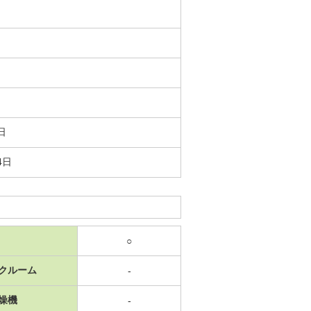
日
4日
○
クルーム
-
燥機
-