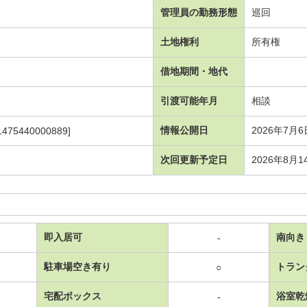
管理員の勤務形態
巡回
土地権利
所有権
借地期間・地代
引渡可能年月
相談
情報公開日
2026年7月6
1475440000889]
次回更新予定日
2026年8月1
即入居可
南向き
-
駐車場空き有り
トラン
○
宅配ボックス
浴室乾
-