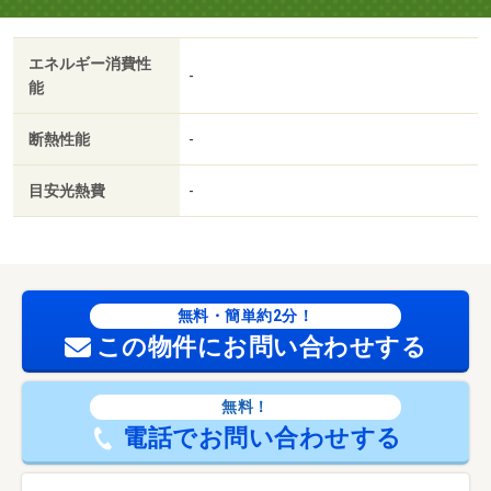
ただけます♪無料ドリンクのサービスもございます！毎月イ
ベント開催中！イベントついでに是非ご相談ください！■
エネルギー消費性
アピールポイント■・角部屋のため陽当り、風通しが良好
-
能
♪・安全性が高くお掃除もしやすいＩＨコンロ♪・Ｌ字型の
広々としたバルコニーは大量の洗濯物も一気に干せる♪■周
断熱性能
-
辺施設■・篠岡小学校 徒歩４分（約２８０ｍ）・篠岡中
学校 徒歩５分（約３８０ｍ）・ＭＥＧＡドン・キホーテ
目安光熱費
-
ＵＮＹ 徒歩４分（約２８０ｍ）・ホームセンターバロ
ー 徒歩７分（約５５０ｍ） 【設備・特記事項備考】専
用バス・専用トイレ
国土法届出：不要
法令等制限：法２２条区域
無料・簡単約2分！
この物件にお問い合わせする
無料！
電話でお問い合わせする