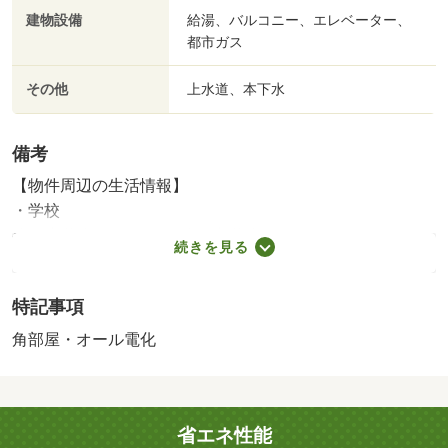
建物設備
給湯、バルコニー、エレベーター、
都市ガス
その他
上水道、本下水
備考
【物件周辺の生活情報】
・学校
篠岡小学校（600m）、篠岡中学校（610m）
続きを見る
・その他施設
公園（940m）、ピアーレクリニック（820m）
特記事項
施工会社：株式会社熊谷組
＼予約なしでも大歓迎！／【小牧市２店舗あり！Ｇｏｏｇ
角部屋・オール電化
ｌｅ口コミ評価４．９点！】※２０２６年２月時点住宅ロ
ーン相談無料！不動産のプロが最適な銀行をご提案致しま
す！キッズコーナー完備！ベビーベッド（小牧）・おむつ
省エネ性能
交換台（味岡）完備！お子様連れの方も安心してお越しい