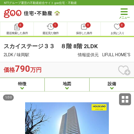
NTTグループ運営の不動産総合サイト goo住宅・不動産
0
1
0
0
最近検索した条件
最近見た物件
保存した条件
お気に入り
スカイステージ３３ ８階 8階 2LDK
2LDK / 味岡駅
情報提供元
LIFULL HOME'S
790
価格
万円
特徴
地図
設備
1
/
30