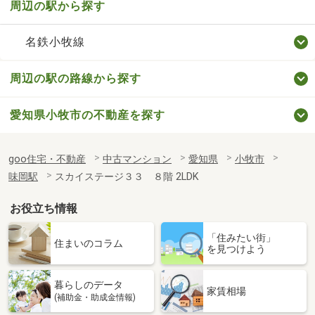
周辺の駅から探す
名鉄小牧線
周辺の駅の路線から探す
愛知県小牧市の不動産を探す
goo住宅・不動産
中古マンション
愛知県
小牧市
味岡駅
スカイステージ３３ ８階 2LDK
お役立ち情報
「住みたい街」
住まいのコラム
を見つけよう
暮らしのデータ
家賃相場
(補助金・助成金情報)