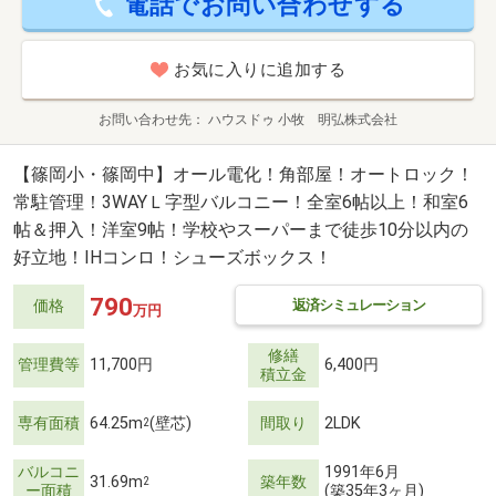
電話でお問い合わせする
お気に入りに追加する
お問い合わせ先
ハウスドゥ 小牧 明弘株式会社
【篠岡小・篠岡中】オール電化！角部屋！オートロック！
常駐管理！3WAYＬ字型バルコニー！全室6帖以上！和室6
帖＆押入！洋室9帖！学校やスーパーまで徒歩10分以内の
好立地！IHコンロ！シューズボックス！
790
返済シミュレーション
価格
万円
修繕
管理費等
11,700円
6,400円
積立金
専有面積
64.25m
(壁芯)
間取り
2LDK
2
バルコニ
1991年6月
31.69m
築年数
2
ー面積
(築35年3ヶ月)