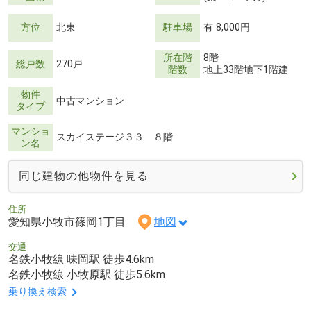
方位
北東
駐車場
有 8,000円
所在階
8階
総戸数
270戸
階数
地上33階地下1階建
物件
中古マンション
タイプ
マンショ
スカイステージ３３ ８階
ン名
同じ建物の他物件を見る
住所
愛知県小牧市篠岡1丁目
地図
交通
名鉄小牧線 味岡駅 徒歩4.6km
名鉄小牧線 小牧原駅 徒歩5.6km
乗り換え検索