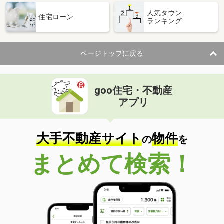
人気タウン
住宅ローン
ランキング
ページトップに戻る
goo住宅・不動産
アプリ
大手不動産サイト
物件
の
を
まとめて検索！