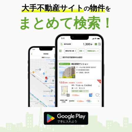
大手不動産サイト
物件
の
を
まとめて検索！