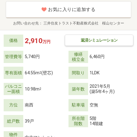
お気に入りに追加する
お問い合わせ先
三井住友トラスト不動産株式会社 桜山センター
2,910
返済シミュレーション
価格
万円
修繕
管理費等
5,740円
6,460円
積立金
専有面積
64.55m
(壁芯)
間取り
1LDK
2
バルコニ
2021年5月
10.98m
築年数
2
ー面積
(築5年4ヶ月)
方位
南西
駐車場
空無
所在階
5階
総戸数
39戸
階数
14階建
物件