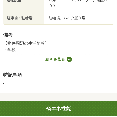
建物設備
バルコニー、エレベーター、宅配Ｂ
ＯＸ
駐車場・駐輪場
駐輪場、バイク置き場
備考
【物件周辺の生活情報】
・学校
名古屋市立笠寺小学校（1,010m）、名古屋市立本城中学校
続きを見る
（660m）
・その他施設
特記事項
医療法人笠寺病院（680m）
ペット飼育可能（細則による規制あり）■動産物は売買価
-
格に含まれません。 アルコーブ面積：３．８４ｍ２■駐
車場：現在空きは無いが一住戸当たり一区画の優先権があ
ります。 間取 １ＬＤＫ＋２ＷＩＣ
省エネ性能
国土法届出：不要
インターネット使用料（月額）：880円、駐輪場（月