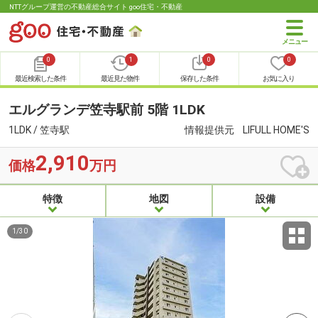
NTTグループ運営の不動産総合サイト goo住宅・不動産
0
1
0
0
最近検索した条件
最近見た物件
保存した条件
お気に入り
エルグランデ笠寺駅前 5階 1LDK
1LDK / 笠寺駅
情報提供元
LIFULL HOME'S
2,910
価格
万円
特徴
地図
設備
1
/
30