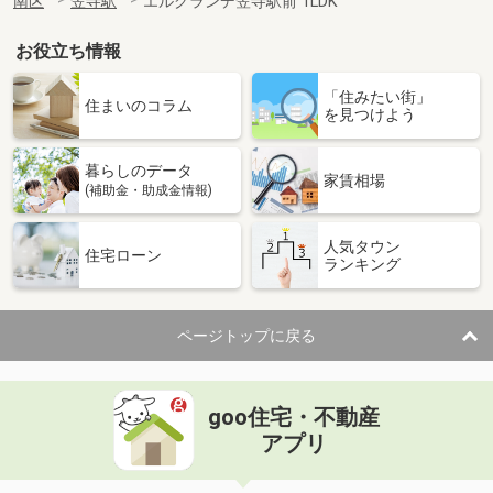
南区
笠寺駅
エルグランデ笠寺駅前 1LDK
お役立ち情報
「住みたい街」
住まいのコラム
を見つけよう
暮らしのデータ
家賃相場
(補助金・助成金情報)
人気タウン
住宅ローン
ランキング
ページトップに戻る
goo住宅・不動産
アプリ