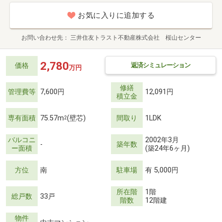
お気に入りに追加する
お問い合わせ先
三井住友トラスト不動産株式会社 桜山センター
2,780
返済シミュレーション
価格
万円
修繕
管理費等
7,600円
12,091円
積立金
専有面積
75.57m
(壁芯)
間取り
1LDK
2
バルコニ
2002年3月
-
築年数
ー面積
(築24年6ヶ月)
方位
南
駐車場
有 5,000円
所在階
1階
総戸数
33戸
階数
12階建
物件