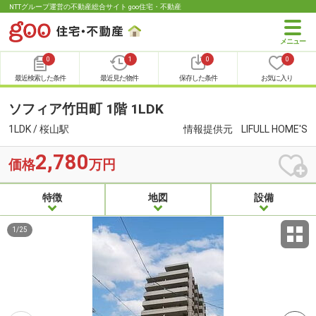
NTTグループ運営の不動産総合サイト goo住宅・不動産
0
1
0
0
最近検索した条件
最近見た物件
保存した条件
お気に入り
ソフィア竹田町 1階 1LDK
1LDK / 桜山駅
情報提供元
LIFULL HOME'S
2,780
価格
万円
特徴
地図
設備
1
/
25