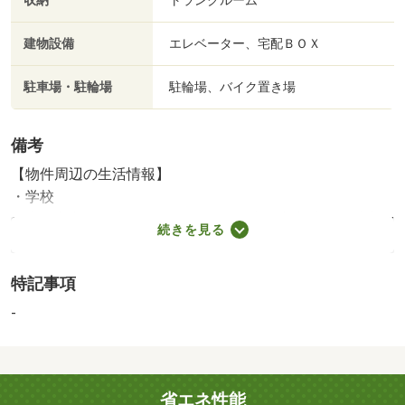
収納
トランクルーム
建物設備
エレベーター、宅配ＢＯＸ
駐車場・駐輪場
駐輪場、バイク置き場
備考
【物件周辺の生活情報】
・学校
名古屋市立御劔小学校（680m）、名古屋市立瑞穂ケ丘中学
続きを見る
校（1,110m）
・その他施設
特記事項
フィールシャンピアポート（970m）
アルコーブ面積１．２０平米■テラス面積１２．６０平米■
-
室外機置場面積１．３４平米 駐輪場：フリースペース空
有（年額２００円）。バイク置場：フリースペース空有
（年額２００円）ステッカー貼付有（無償） 専用庭面
省エネ性能
積：２０．５９ｍ２