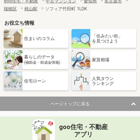
goo住宅・不動産
中古マンション
愛知県
名古屋市
瑞穂区
桜山駅
ソフィア竹田町 1LDK
お役立ち情報
「住みたい街」
住まいのコラム
を見つけよう
暮らしのデータ
家賃相場
(補助金・助成金情報)
人気タウン
住宅ローン
ランキング
ページトップに戻る
goo住宅・不動産
アプリ