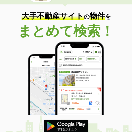
大手不動産サイト
物件
の
を
まとめて検索！