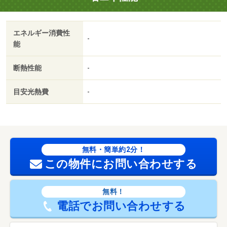
国土法届出：不要
専用庭使用料（月額）：500円、トランクルーム使用料
エネルギー消費性
（月額）：300円
-
能
断熱性能
-
目安光熱費
-
無料・簡単約2分！
この物件にお問い合わせする
無料！
電話でお問い合わせする