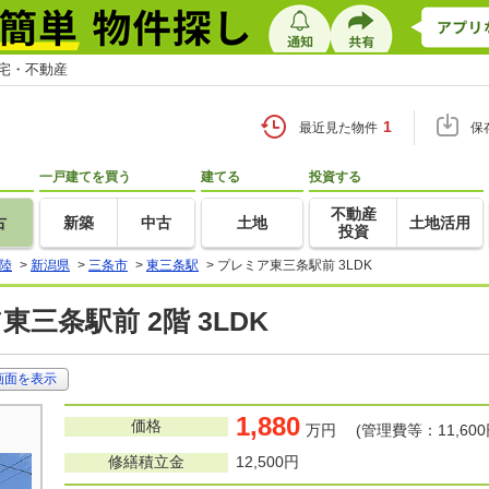
住宅・不動産
1
最近見た物件
保
一戸建てを買う
建てる
投資する
不動産
古
新築
中古
土地
土地活用
投資
陸
>
新潟県
>
三条市
>
東三条駅
>
プレミア東三条駅前 3LDK
東三条駅前 2階 3LDK
画面を表示
1,880
価格
万円 (管理費等：11,600
修繕積立金
12,500円