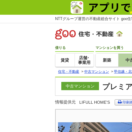
NTTグループ運営の不動産総合サイト goo
借りる
マンションを買う
店舗･
賃貸
新築
中
事業用
住宅・不動産
>
中古マンション
>
甲信越・北
プレミア
中古マンション
情報提供元
LIFULL HOME'S
印刷