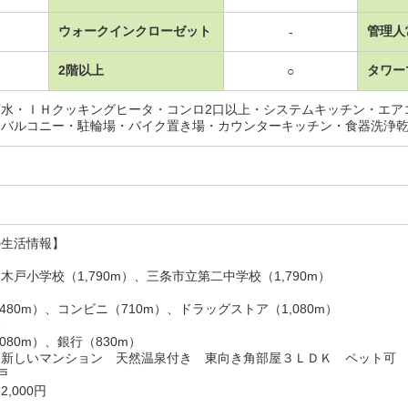
ウォークインクローゼット
管理人
-
2階以上
タワー
○
下水・ＩＨクッキングヒータ・コンロ2口以上・システムキッチン・エア
・バルコニー・駐輪場・バイク置き場・カウンターキッチン・食器洗浄
の生活情報】
木戸小学校（1,790m）、三条市立第二中学校（1,790m）
480m）、コンビニ（710m）、ドラッグストア（1,080m）
設
080m）、銀行（830m）
番新しいマンション 天然温泉付き 東向き角部屋３ＬＤＫ ペット可
戸
,000円