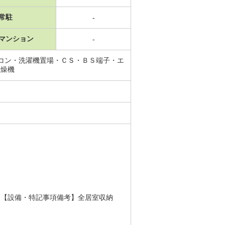
常駐
-
マンション
-
コン・洗濯機置場・ＣＳ・ＢＳ端子・エ
乾燥機
 【設備・特記事項備考】全居室収納