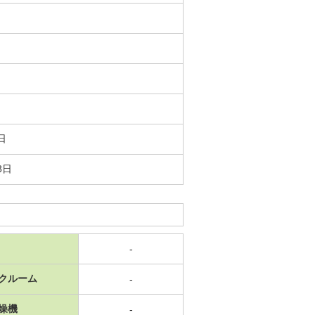
日
8日
-
クルーム
-
燥機
-