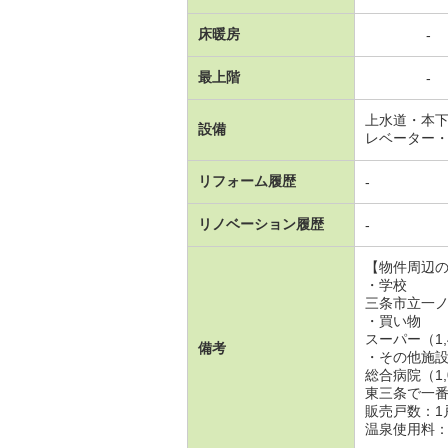
床暖房
-
最上階
-
上水道・本
設備
レベーター
リフォーム履歴
-
リノベーション履歴
-
【物件周辺
・学校
三条市立一ノ
・買い物
スーパー（1,
備考
・その他施
総合病院（1,
東三条で一
販売戸数：1
温泉使用料：2