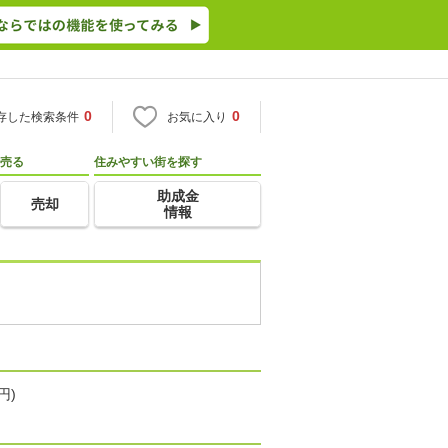
0
0
存した検索条件
お気に入り
売る
住みやすい街を探す
助成金
売却
情報
円)