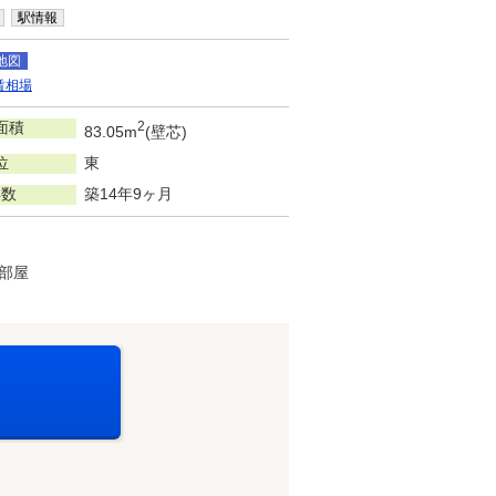
駅情報
地図
賃相場
面積
2
83.05m
(壁芯)
位
東
年数
築14年9ヶ月
部屋