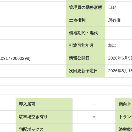
管理員の勤務形態
日勤
土地権利
所有権
借地期間・地代
引渡可能年月
相談
情報公開日
2026年6月5
1091770000299]
次回更新予定日
2026年8月1
即入居可
南向き
-
駐車場空き有り
トラン
○
宅配ボックス
浴室乾
-