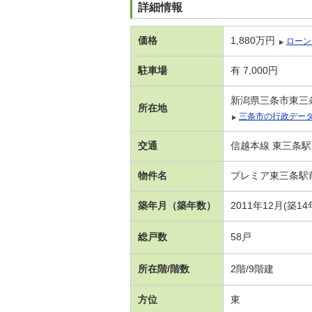
詳細情報
価格
1,880万円
ローン
駐車場
有 7,000円
新潟県三条市東三条
所在地
三条市の行政デー
交通
信越本線 東三条駅
物件名
プレミア東三条駅
築年月（築年数）
2011年12月(築1
総戸数
58戸
所在階/階数
2階/9階建
方位
東