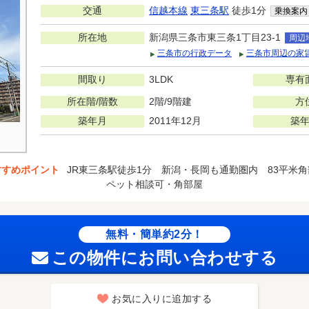
交通
信越本線
東三条駅
徒歩1分
乗換案内
所在地
新潟県三条市東三条1丁目23-1
周辺
三条市の行政データ
三条市周辺の家
間取り
3LDK
専有
所在階/階数
2階/9階建
方
築年月
2011年12月
築
すすめポイント
JR東三条駅徒歩1分 新潟・長岡も通勤圏内 83平米角
ペット相談可・角部屋
無料・簡単約2分！
この物件にお問い合わせする
お気に入りに追加する