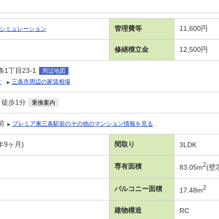
管理費等
11,600円
シミュレーション
修繕積立金
12,500円
1丁目23-1
周辺地図
タ
三条市周辺の家賃相場
 徒歩1分
乗換案内
前
プレミア東三条駅前のその他のマンション情報を見る
4年9ヶ月)
間取り
3LDK
2
専有面積
83.05m
(壁
2
バルコニー面積
17.48m
建物構造
RC