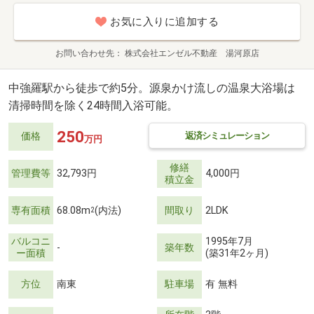
お気に入りに追加する
お問い合わせ先
株式会社エンゼル不動産 湯河原店
中強羅駅から徒歩で約5分。源泉かけ流しの温泉大浴場は
清掃時間を除く24時間入浴可能。
250
返済シミュレーション
価格
万円
修繕
管理費等
32,793円
4,000円
積立金
専有面積
68.08m
(内法)
間取り
2LDK
2
バルコニ
1995年7月
-
築年数
ー面積
(築31年2ヶ月)
方位
南東
駐車場
有 無料