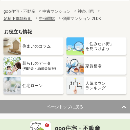
goo住宅・不動産
中古マンション
神奈川県
足柄下郡箱根町
中強羅駅
強羅マンション 2LDK
お役立ち情報
「住みたい街」
住まいのコラム
を見つけよう
暮らしのデータ
家賃相場
(補助金・助成金情報)
人気タウン
住宅ローン
ランキング
ページトップに戻る
goo住宅・不動産