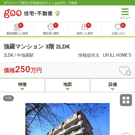
NTTグループ運営の不動産総合サイト goo住宅・不動産
0
1
0
0
最近検索した条件
最近見た物件
保存した条件
お気に入り
強羅マンション 3階 2LDK
2LDK / 中強羅駅
情報提供元
LIFULL HOME'S
250
価格
万円
特徴
地図
設備
1
/
25