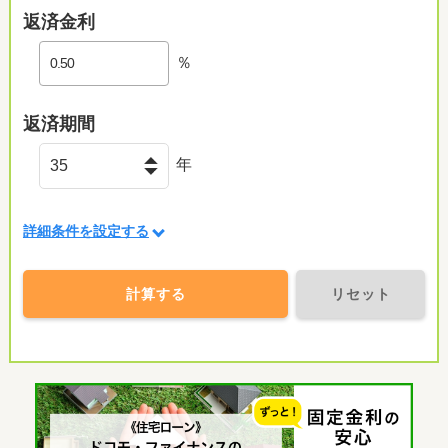
返済金利
％
返済期間
年
詳細条件を設定する
計算する
リセット