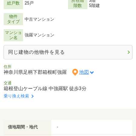
所在階
3階
総戸数
25戸
階数
5階建
物件
中古マンション
タイプ
マンショ
強羅マンション
ン名
同じ建物の他物件を見る
住所
神奈川県足柄下郡箱根町強羅
地図
交通
箱根登山ケーブル線 中強羅駅 徒歩3分
乗り換え検索
借地期間・地代
-