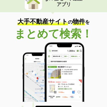
アプリ
大手不動産サイト
物件
の
を
まとめて検索！