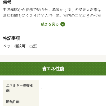
備考
中強羅駅から徒歩で約５分。源泉かけ流しの温泉大浴場は
清掃時間を除く２４時間入浴可能。室内の二間続きの和室
は団らんの場としてぴったりです。角住戸なので各部屋に
続きを見る
窓があり、光が取り入れやすくなっております。ペットも
２匹まで相談可能です♪（※細則あり）※管理費にインター
特記事項
ネット接続料も含まれています。 【間取り備考】２ＬＤ
Ｋ 【駐車場備考】屋外８台（無料）
ペット相談可・出窓
国土法届出：不要
省エネ性能
エネルギー消費性
-
能
断熱性能
-