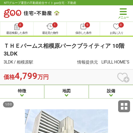
NTTグループ運営の不動産総合サイト goo住宅・不動産
0
1
0
0
最近検索した条件
最近見た物件
保存した条件
お気に入り
ＴＨＥパームス相模原パークブライティア 10階
3LDK
3LDK / 相模原駅
情報提供元
LIFULL HOME'S
4,799
価格
万円
特徴
地図
設備
1
/
30