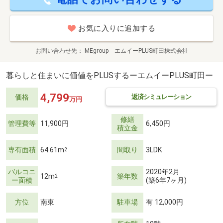
お気に入りに追加する
お問い合わせ先
MEgroup エムイーPLUS町田株式会社
暮らしと住まいに価値をPLUSするーエムイーPLUS町田ー
4,799
返済シミュレーション
価格
万円
修繕
管理費等
11,900円
6,450円
積立金
専有面積
64.61m
間取り
3LDK
2
バルコニ
2020年2月
12m
築年数
2
ー面積
(築6年7ヶ月)
方位
南東
駐車場
有 12,000円