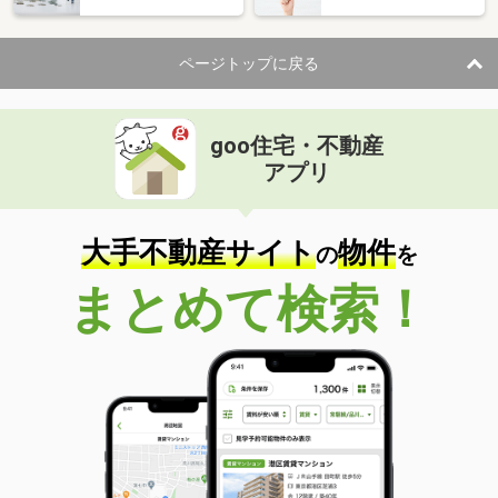
ページトップに戻る
goo住宅・不動産
アプリ
大手不動産サイト
物件
の
を
まとめて検索！