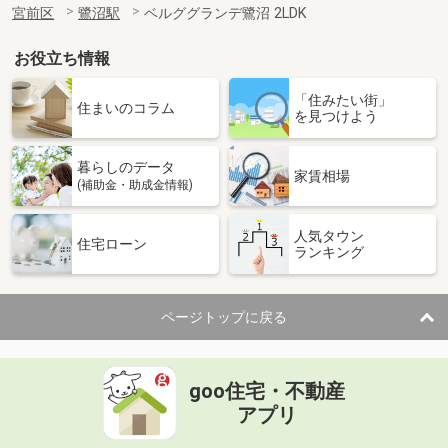
宮前区
鷺沼駅
ベルググランデ鷺沼 2LDK
お役立ち情報
「住みたい街」
住まいのコラム
を見つけよう
暮らしのデータ
家賃相場
(補助金・助成金情報)
人気タウン
住宅ローン
ランキング
ページトップに戻る
goo住宅・不動産
アプリ