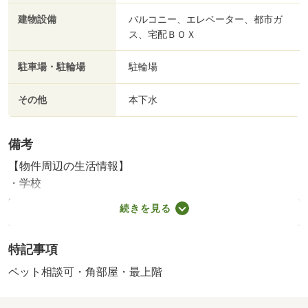
建物設備
バルコニー、エレベーター、都市ガ
ス、宅配ＢＯＸ
駐車場・駐輪場
駐輪場
その他
本下水
備考
【物件周辺の生活情報】
・学校
西野川小学校（550m）、野川中学校（450m）
続きを見る
施工会社：昭石エンジニアリング
◆全居室６帖以上のゆとりの間取り設計です！◆ＬＤＫは
特記事項
約１３帖とゆとりの空間がございます！◆客間としても重
宝する和室有り！◆リビングと和室は続き間ですので、空
ペット相談可・角部屋・最上階
間の広がりを感じられます！◆ウォークインクローゼット
があり収納スペースも豊富！季節物もスッキリ片付きそう