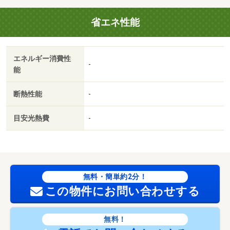
です！◆梅雨時期や花粉の時期などにも便利な浴室乾燥機
省エネ性能
付き◆エレベーター２基完備で、移動も楽々です◆不在時
でも荷物の受け取りに便利な宅配ボックス完備【営業時
間 １０：００～１９：００】上記時間はお電話が繋がり
エネルギー消費性
やすくなっております。ぜひお気軽にご連絡下さい！現地
-
能
を見学される場合は「室内・現地を見学する（無料）」ボ
タンよりご希望の日時をご記入いただけますとスムーズに
断熱性能
-
ご案内が可能です。【ウィル不動産販売はここが強み】
（１）住宅ローンに精通しており、社内にローン専門部署
目安光熱費
-
があります！（２）施工実績多数のリフォーム部門も社内
にあります！（３）定休日なし！ 【設備・特記事項備
考】全居室収納
国土法届出：不要
無料・簡単約2分！
この物件にお問い合わせする
無料！