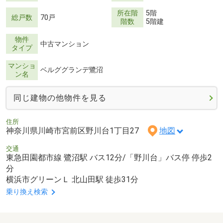
所在階
5階
総戸数
70戸
階数
5階建
物件
中古マンション
タイプ
マンショ
ベルググランデ鷺沼
ン名
同じ建物の他物件を見る
住所
神奈川県川崎市宮前区野川台1丁目27
地図
交通
東急田園都市線 鷺沼駅 バス12分/「野川台」バス停 停歩2
分
横浜市グリーンＬ 北山田駅 徒歩31分
乗り換え検索