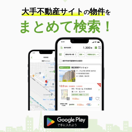
大手不動産サイト
物件
の
を
まとめて検索！