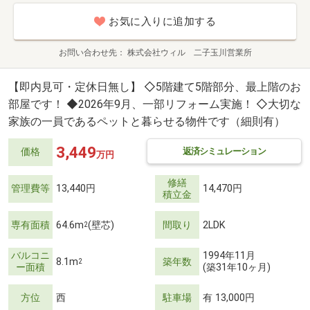
お気に入りに追加する
お問い合わせ先
株式会社ウィル 二子玉川営業所
【即内見可・定休日無し】 ◇5階建て5階部分、最上階のお
部屋です！ ◆2026年9月、一部リフォーム実施！ ◇大切な
家族の一員であるペットと暮らせる物件です（細則有）
3,449
返済シミュレーション
価格
万円
修繕
管理費等
13,440円
14,470円
積立金
専有面積
64.6m
(壁芯)
間取り
2LDK
2
バルコニ
1994年11月
8.1m
築年数
2
ー面積
(築31年10ヶ月)
方位
西
駐車場
有 13,000円