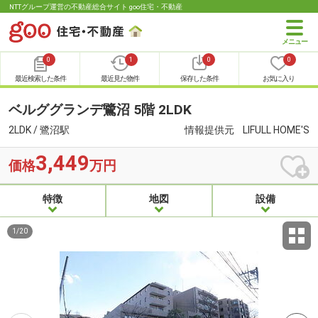
NTTグループ運営の不動産総合サイト goo住宅・不動産
0
1
0
0
最近検索した条件
最近見た物件
保存した条件
お気に入り
ベルググランデ鷺沼 5階 2LDK
2LDK / 鷺沼駅
情報提供元
LIFULL HOME'S
3,449
価格
万円
特徴
地図
設備
1
/
20