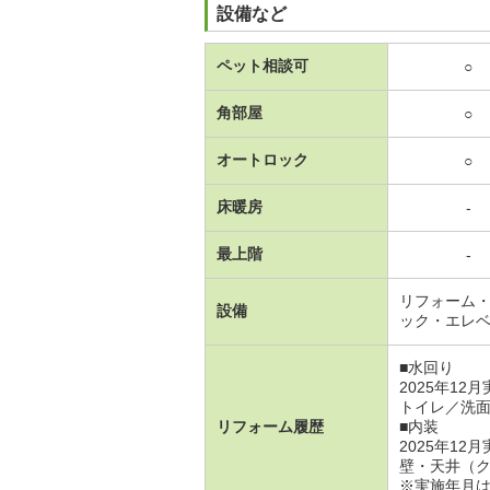
設備など
ペット相談可
○
角部屋
○
オートロック
○
床暖房
-
最上階
-
リフォーム
設備
ック・エレ
■水回り
2025年12
トイレ／洗
リフォーム履歴
■内装
2025年12
壁・天井（
※実施年月