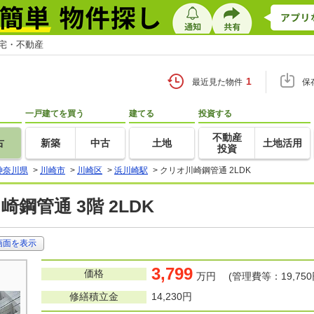
住宅・不動産
1
最近見た物件
保
一戸建てを買う
建てる
投資する
不動産
古
新築
中古
土地
土地活用
投資
神奈川県
>
川崎市
>
川崎区
>
浜川崎駅
>
クリオ川崎鋼管通 2LDK
鋼管通 3階 2LDK
画面を表示
3,799
価格
万円 (管理費等：19,750
修繕積立金
14,230円