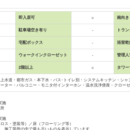
即入居可
南向き
○
駐車場空き有り
トラン
-
宅配ボックス
浴室乾
-
ウォークインクローゼット
管理人
-
2階以上
タワー
○
・上水道・都市ガス・本下水・バス･トイレ別・システムキッチン・シャ
ベーター・バルコニー・モニタ付インターホン・温水洗浄便座・クロー
月実施
面所
月実施
クロス・塗装等）／床（フローリング等）
は、施工箇所の中で最も古いものを表示しています