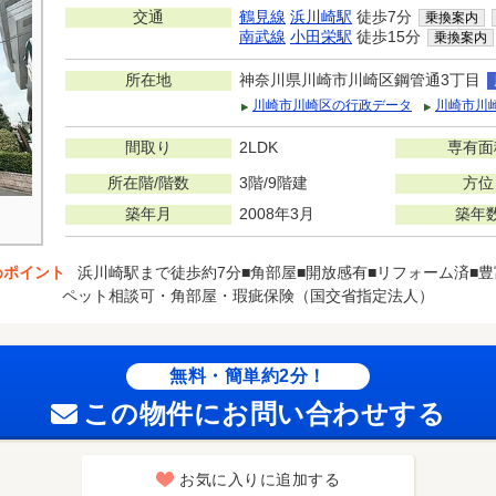
交通
鶴見線
浜川崎駅
徒歩7分
乗換案内
南武線
小田栄駅
徒歩15分
乗換案内
所在地
神奈川県川崎市川崎区鋼管通3丁目
川崎市川崎区の行政データ
川崎市川
間取り
2LDK
専有面
所在階/階数
3階/9階建
方位
築年月
2008年3月
築年
めポイント
浜川崎駅まで徒歩約7分■角部屋■開放感有■リフォーム済■
ペット相談可・角部屋・瑕疵保険（国交省指定法人）
無料・簡単約2分！
この物件にお問い合わせする
お気に入りに追加する