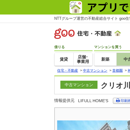
NTTグループ運営の不動産総合サイト goo
借りる
マンションを買う
店舗･
賃貸
新築
中
事業用
住宅・不動産
>
中古マンション
>
首都圏
>
クリオ川崎
中古マンション
情報提供元
LIFULL HOME'S
印刷