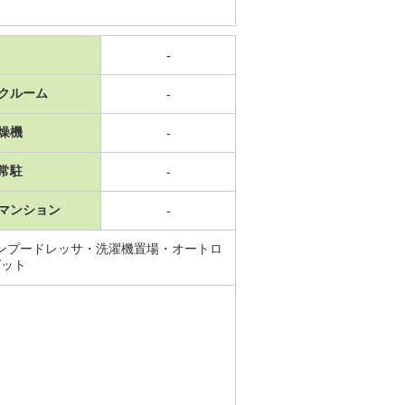
-
クルーム
-
燥機
-
常駐
-
マンション
-
ンプードレッサ・洗濯機置場・オートロ
ゼット