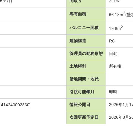
年6ヶ月)
間取り
2LDK
2
専有面積
66.18m
(壁
2
バルコニー面積
19.8m
建物構造
RC
管理員の勤務形態
日勤
土地権利
所有権
借地期間・地代
引渡可能年月
即時
情報公開日
2026年1月1
1414240002860]
次回更新予定日
2026年8月2