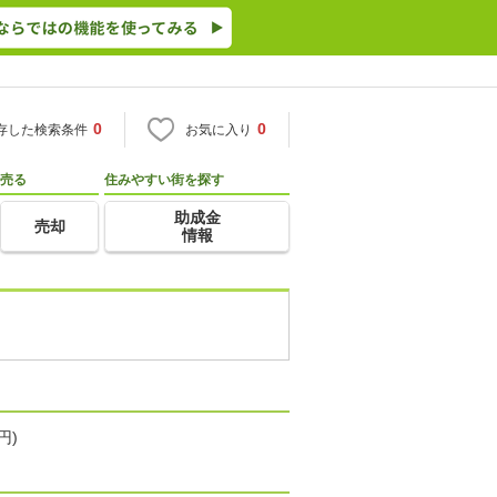
0
0
存した検索条件
お気に入り
売る
住みやすい街を探す
助成金
売却
情報
円)