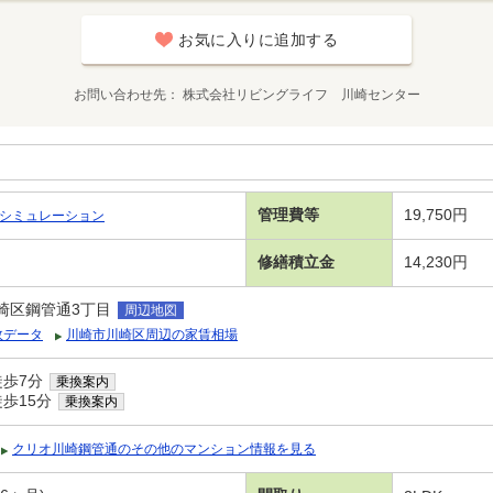
お気に入りに追加する
お問い合わせ先
株式会社リビングライフ 川崎センター
管理費等
19,750円
シミュレーション
修繕積立金
14,230円
崎区鋼管通3丁目
周辺地図
政データ
川崎市川崎区周辺の家賃相場
徒歩7分
乗換案内
徒歩15分
乗換案内
クリオ川崎鋼管通のその他のマンション情報を見る