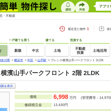
住宅・不動産
1
最近見た物件
保
一戸建てを買う
建てる
投資する
不動産
古
新築
中古
土地
土地活用
投資
神奈川県
>
横浜市
>
中区
>
山手駅
>
プレシス横濱山手パークフロント 2LDK
横濱山手パークフロント 2階 2LDK
画面を表示
6,998
価格
万円 (管理費等：14,970
修繕積立金
13,430円