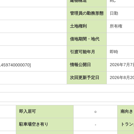
建物構造
RC
管理員の勤務形態
日勤
土地権利
所有権
借地期間・地代
引渡可能年月
即時
情報公開日
2026年7月7
1459740000070]
次回更新予定日
2026年8月2
即入居可
南向き
○
駐車場空き有り
トラン
-