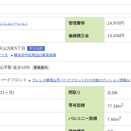
管理費等
14,970円
シミュレーション
修繕積立金
13,430円
区山元町5丁目
周辺地図
データ
横浜市中区周辺の家賃相場
山手駅 徒歩10分
乗換案内
パークフロント
プレシス横濱山手パークフロントのその他のマンション情報を
年11ヶ月)
間取り
2LDK
2
専有面積
77.18m
2
バルコニー面積
7.66m