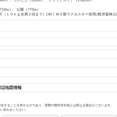
設
710m）、公園（770m）
可（１０ｋｇ未満２頭まで）□ＭＩＷＡ製ラクセスキー採用□根岸森林
可
周辺地図情報
所在することを表すものであり、実際の物件所在地とは異なる場合がございます。
い合わせください。