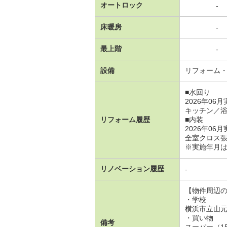
オートロック
-
床暖房
-
最上階
-
設備
リフォーム
■水回り
2026年06
キッチン／
リフォーム履歴
■内装
2026年06
全室クロス
※実施年月
リノベーション履歴
-
【物件周辺
・学校
横浜市立山元
・買い物
備考
スーパー（1