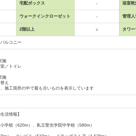
宅配ボックス
浴室乾
-
ウォークインクローゼット
管理人
-
2階以上
タワー
○
・バルコニー
月実施
浴室／トイレ
月実施
張替え
は、施工箇所の中で最も古いものを表示しています
の生活情報】
小学校（620m）、私立聖光学院中学校（580m）
50m）、コンビニ（510m）、ドラッグストア（1,620m）