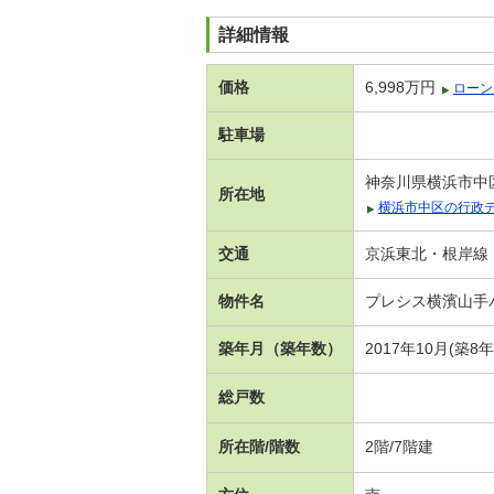
詳細情報
価格
6,998万円
ローン
駐車場
神奈川県横浜市中
所在地
横浜市中区の行政
交通
京浜東北・根岸線 
物件名
プレシス横濱山手
築年月（築年数）
2017年10月(築8
総戸数
所在階/階数
2階/7階建