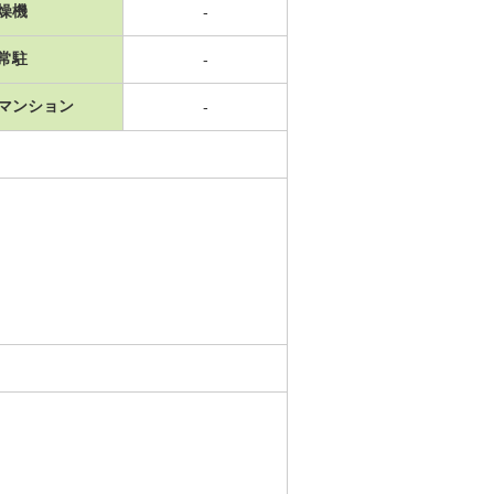
燥機
-
常駐
-
マンション
-