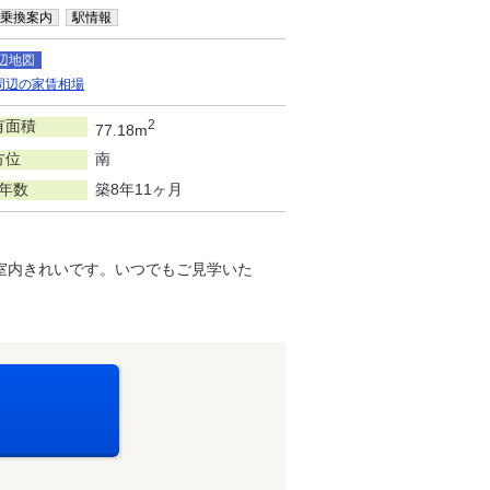
乗換案内
駅情報
辺地図
周辺の家賃相場
有面積
2
77.18m
方位
南
年数
築8年11ヶ月
室内きれいです。いつでもご見学いた