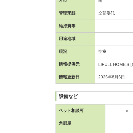
方位
南
管理形態
全部委託
維持費等
用途地域
現況
空室
情報提供元
LIFULL HOME'S [
情報更新日
2026年8月6日
設備など
ペット相談可
○
角部屋
-