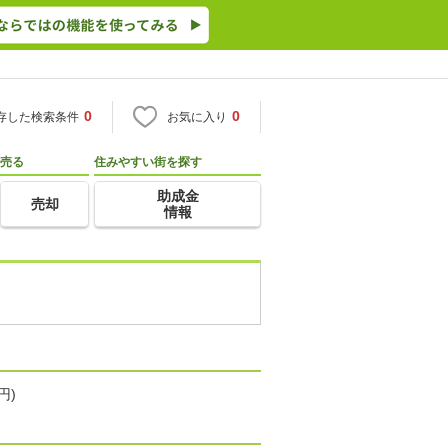
0
0
存した検索条件
お気に入り
売る
住みやすい街を探す
助成金
売却
情報
円)