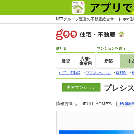
NTTグループ運営の不動産総合サイト goo
借りる
マンションを買う
店舗･
賃貸
新築
中
事業用
住宅・不動産
>
中古マンション
>
首都圏
>
プレシス
中古マンション
情報提供元
LIFULL HOME'S
印刷