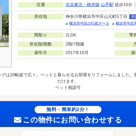
交通
京浜東北・根岸線
山手駅
徒歩10分
所在地
神奈川県横浜市中区山元町5丁目
周
横浜市中区の行政データ
横浜市中区
間取り
2LDK
専
所在階/階数
2階/7階建
築年月
2017年10月
築
ングは20帖超で広々。ペットと暮らせるお部屋をリフォームしました。
だけます。
ペット相談可
無料・簡単約2分！
この物件にお問い合わせする