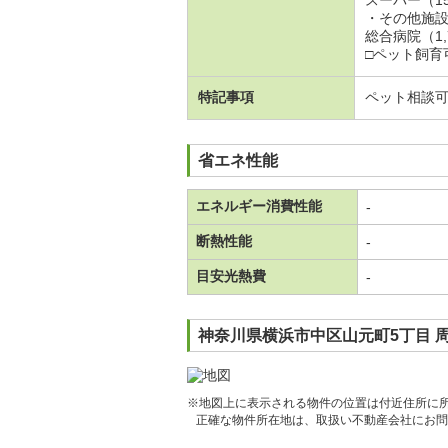
・その他施
総合病院（1,
□ペット飼育
特記事項
ペット相談
省エネ性能
エネルギー消費性能
-
断熱性能
-
目安光熱費
-
神奈川県横浜市中区山元町5丁目 
※地図上に表示される物件の位置は付近住所に
正確な物件所在地は、取扱い不動産会社にお問