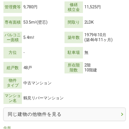
修繕
管理費等
9,780円
11,525円
積立金
専有面積
53.5m
(壁芯)
間取り
2LDK
2
バルコニ
1979年10月
5.4m
築年数
2
ー面積
(築46年11ヶ月)
方位
-
駐車場
無
所在階
2階
総戸数
48戸
階数
10階建
物件
中古マンション
タイプ
マンショ
鶴見リバーマンション
ン名
同じ建物の他物件を見る
住所