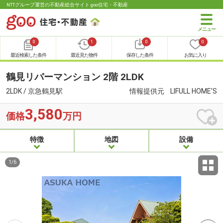
NTTグループ運営の不動産総合サイト goo住宅・不動産
0
1
0
0
最近検索した条件
最近見た物件
保存した条件
お気に入り
鶴見リバーマンション 2階 2LDK
2LDK / 京急鶴見駅
情報提供元
LIFULL HOME'S
3,580
価格
万円
特徴
地図
設備
1
/
6