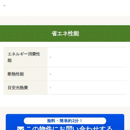
（2,051m）
-
私達はお客様に寄り添いお客様の≪不安≫を≪安心≫に変
えていく不動産会社を目指しております。購入した家が家
族の安心できる居場所としてだけでなく、きちんとした資
省エネ性能
産として残せるよう永くお客様をサポートしていく体制が
あり、また物件を選ぶ際にはＦＰ資格者のスタッフと建築
会社が運営する不動産会社だからこそ出来る他とは違う目
エネルギー消費性
線のアドバイスが可能です。家探しにお悩みの方は是非一
-
能
度ご相談頂けると大変嬉しく思います。 【設備・特記事
項備考】ペット不可・専用バス・専用トイレ
断熱性能
-
国土法届出：不要
販売戸数：1戸
目安光熱費
-
町会費：6,000円、排水管清掃費：4,500円
無料・簡単約2分！
この物件にお問い合わせする