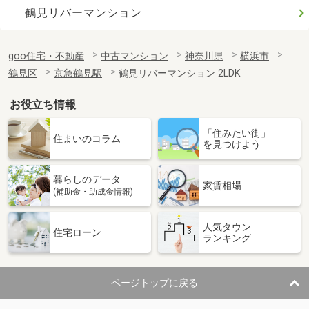
鶴見リバーマンション
goo住宅・不動産
中古マンション
神奈川県
横浜市
鶴見区
京急鶴見駅
鶴見リバーマンション 2LDK
お役立ち情報
「住みたい街」
住まいのコラム
を見つけよう
暮らしのデータ
家賃相場
(補助金・助成金情報)
人気タウン
住宅ローン
ランキング
ページトップに戻る