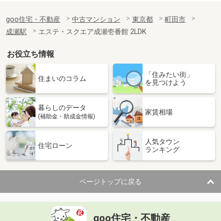
goo住宅・不動産
中古マンション
東京都
町田市
成瀬駅
エステ・スクエア成瀬壱番館 2LDK
お役立ち情報
「住みたい街」
住まいのコラム
を見つけよう
暮らしのデータ
家賃相場
(補助金・助成金情報)
人気タウン
住宅ローン
ランキング
ページトップに戻る
goo住宅・不動産