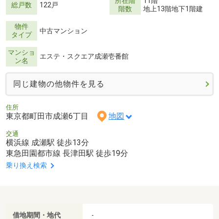
所在階
11階
総戸数
122戸
階数
地上13階地下1階建
物件
中古マンション
タイプ
マンショ
エステ・スクエア成瀬壱番館
ン名
同じ建物の他物件を見る
住所
東京都町田市成瀬6丁目
地図
交通
横浜線 成瀬駅 徒歩13分
東急田園都市線 長津田駅 徒歩19分
乗り換え検索
借地期間・地代
-