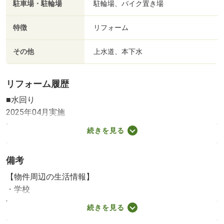
駐車場・駐輪場
駐輪場、バイク置き場
特徴
リフォーム
その他
上水道、本下水
リフォーム履歴
■水回り
2025年04月実施
キッチン／トイレ／洗面所
続きを見る
■内装
2025年04月実施
備考
壁・天井（クロス・塗装等）／床（フローリング等）／建
具（室内ドア等）
【物件周辺の生活情報】
照明器具設置等
・学校
※実施年月は、施工箇所の中で最も古いものを表示してい
町田市立成瀬小学校（1,250m）、町田市立南成瀬中学校
続きを見る
ます
（440m）