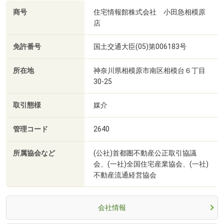
商号
住宅情報館株式会社 小田急相模原
店
免許番号
国土交通大臣(05)第006183号
所在地
神奈川県相模原市南区相模台６丁目
30-25
取引態様
媒介
管理コード
2640
所属協会など
(公社)首都圏不動産公正取引協議
会、(一社)全国住宅産業協会、(一社)
不動産流通経営協会
会社情報