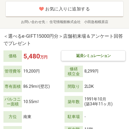
お気に入りに追加する
お問い合わせ先
住宅情報館株式会社 小田急相模原店
＜選べるe-GIFT15000円分＞店舗初来場＆アンケート回答
でプレゼント
5,480
返済シミュレーション
価格
万円
修繕
管理費等
19,200円
8,299円
積立金
専有面積
86.29m
(壁芯)
間取り
2LDK
2
バルコニ
1991年10月
10.55m
築年数
2
ー面積
(築34年11ヶ月)
方位
南東
駐車場
-