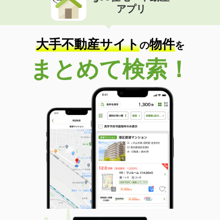
アプリ
大手不動産サイト
物件
の
を
まとめて検索！