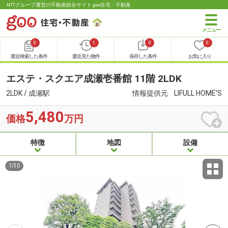
NTTグループ運営の不動産総合サイト goo住宅・不動産
0
1
0
0
最近検索した条件
最近見た物件
保存した条件
お気に入り
エステ・スクエア成瀬壱番館 11階 2LDK
2LDK / 成瀬駅
情報提供元
LIFULL HOME'S
5,480
価格
万円
特徴
地図
設備
1
/
30