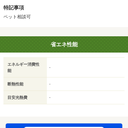
・買い物
特記事項
スーパー（960m）、コンビニ（330m）、ドラッグストア
（220m）
ペット相談可
・その他施設
総合病院（1,400m）、公園（790m）、銀行（1,180m）、
成瀬なかよし保育園（800m）
省エネ性能
家具・調度品等は物件価格に含まれません。 ペット飼育
可能（管理規約制限有）
国土法届出：不要
エネルギー消費性
敷金：なし
-
能
断熱性能
-
目安光熱費
-