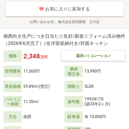
お気に入りに追加する
お問い合わせ先
株式会社西武開発 立川店
南西向き住戸につき日当たり良好/新規リフォーム済み物件
（2026年6月完了）/全洋室収納付き/対面キッチン
2,348
返済シミュレーション
価格
万円
修繕
管理費等
11,560円
13,990円
積立金
専有面積
59.89m
(壁芯)
間取り
3LDK
2
バルコニ
1993年7月
11.35m
築年数
2
ー面積
(築33年2ヶ月)
方位
南西
駐車場
有 10,000円