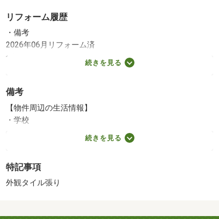
リフォーム履歴
・備考
2026年06月リフォーム済
※実施年月は、施工箇所の中で最も古いものを表示してい
続きを見る
ます
備考
【物件周辺の生活情報】
・学校
共成小学校（770m）、福島中学校（1,100m）
続きを見る
駐輪場：月額１００円
国土法届出：不要
特記事項
外観タイル張り