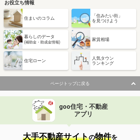
お役立ち情報
「住みたい街」
住まいのコラム
を見つけよう
暮らしのデータ
家賃相場
(補助金・助成金情報)
人気タウン
住宅ローン
ランキング
ページトップに戻る
goo住宅・不動産
アプリ
大手不動産サイト
物件
の
を