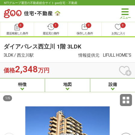
NTTグループ運営の不動産総合サイト goo住宅・不動産
0
1
0
0
最近検索した条件
最近見た物件
保存した条件
お気に入り
ダイアパレス西立川 1階 3LDK
3LDK / 西立川駅
情報提供元
LIFULL HOME'S
2,348
価格
万円
特徴
地図
設備
1
/
6