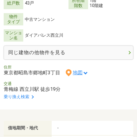
所在階
1階
総戸数
43戸
階数
10階建
物件
中古マンション
タイプ
マンショ
ダイアパレス西立川
ン名
同じ建物の他物件を見る
住所
東京都昭島市郷地町3丁目
地図
交通
青梅線 西立川駅 徒歩19分
乗り換え検索
借地期間・地代
-