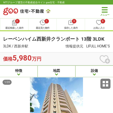
NTTグループ運営の不動産総合サイト goo住宅・不動産
0
1
0
0
最近検索した条件
最近見た物件
保存した条件
お気に入り
レーベンハイム西新井クランポート 13階 3LDK
3LDK / 西新井駅
情報提供元
LIFULL HOME'S
5,980
価格
万円
特徴
地図
設備
1
/
20