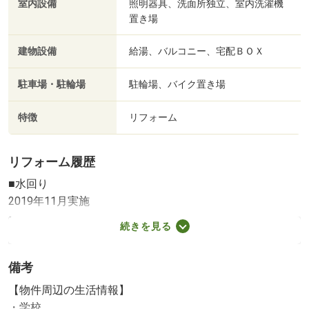
室内設備
照明器具、洗面所独立、室内洗濯機
置き場
建物設備
給湯、バルコニー、宅配ＢＯＸ
駐車場・駐輪場
駐輪場、バイク置き場
特徴
リフォーム
リフォーム履歴
■水回り
2019年11月実施
キッチン／浴室／トイレ／洗面所
続きを見る
■内装
2019年11月実施
備考
床（フローリング等）／建具（室内ドア等）
壁紙等
【物件周辺の生活情報】
※実施年月は、施工箇所の中で最も古いものを表示してい
・学校