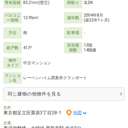
専有面積
83.21m
(壁芯)
間取り
3LDK
2
バルコニ
2004年8月
12.95m
築年数
2
ー面積
(築22年1ヶ月)
方位
南
駐車場
-
所在階
13階
総戸数
41戸
階数
14階建
物件
中古マンション
タイプ
マンショ
レーベンハイム西新井クランポート
ン名
同じ建物の他物件を見る
住所
東京都足立区栗原3丁目28-1
地図
交通