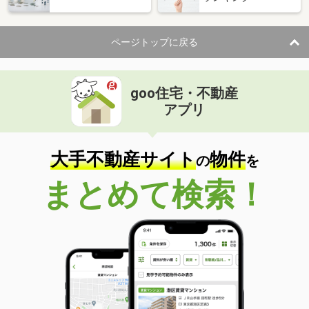
ページトップに戻る
goo住宅・不動産
アプリ
大手不動産サイト
物件
の
を
まとめて検索！