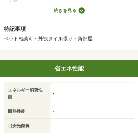
ます
足立区立栗原小学校（800m）
続きを見る
・買い物
スーパー（720m）、コンビニ（220m）、ドラッグストア
特記事項
（490m）
・その他施設
ペット相談可・外観タイル張り・角部屋
総合病院（530m）、公園（1,060m）、トスカ東館
（870m）
施工会社：株式会社ゼファー
省エネ性能
≪おすすめポイント≫◇スーパー、病院、小学校が徒歩圏
内で利便性良好◇南側バルコニーに面した陽当たり良好な
ＬＤＫ◇ウォークインクローゼット２ヶ所付で収納豊富◇
エネルギー消費性
敷地内駐車場、駐輪場、バイク置き場あり（空き状況要確
-
能
認）◇令和１年１１月リフォーム履歴有り キッチン、浴
室、洗面台、トイレ、フローリング、壁紙、建具交換等
断熱性能
-
【設備・特記事項備考】専用バス・専用トイレ・耐震構
造・全居室収納
目安光熱費
-
国土法届出：不要
法令等制限：管理費・修繕費等は調査中となります。