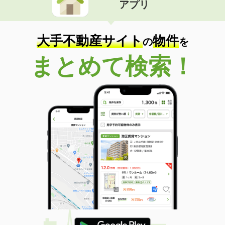
アプリ
大手不動産サイト
物件
の
を
まとめて検索！