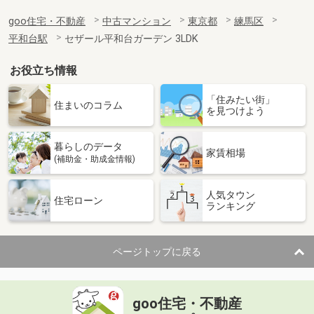
goo住宅・不動産
中古マンション
東京都
練馬区
平和台駅
セザール平和台ガーデン 3LDK
お役立ち情報
「住みたい街」
住まいのコラム
を見つけよう
暮らしのデータ
家賃相場
(補助金・助成金情報)
人気タウン
住宅ローン
ランキング
ページトップに戻る
goo住宅・不動産