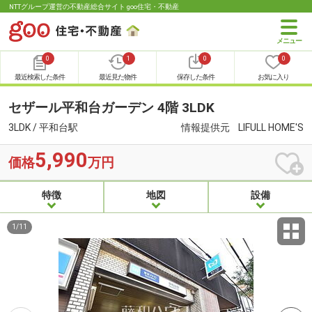
NTTグループ運営の不動産総合サイト goo住宅・不動産
0
1
0
0
最近検索した条件
最近見た物件
保存した条件
お気に入り
セザール平和台ガーデン 4階 3LDK
3LDK / 平和台駅
情報提供元
LIFULL HOME'S
5,990
価格
万円
特徴
地図
設備
1
/
11