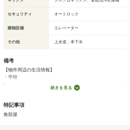
キッチン
システムキッチン、食器洗浄乾燥機
セキュリティ
オートロック
建物設備
エレベーター
その他
上水道、本下水
備考
【物件周辺の生活情報】
・学校
練馬区立北町西小学校（650m）、練馬区立開進第一中学校
続きを見る
（870m）
・買い物
特記事項
スーパー（470m）、ドラッグストア（480m）
・その他施設
角部屋
公園（490m）
●玄関前を通る人が少ない角部屋は、静かでプライバシー