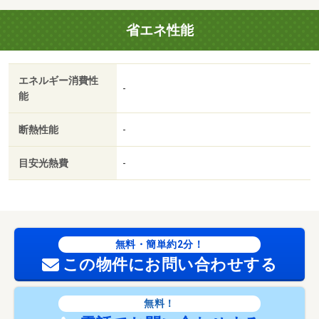
を確保しやすくなります。 ●全居室収納スペース付き ●
省エネ性能
安心のオートロック付きマンション ●キッチンには家事
時間を短縮する食洗機付き ●使いやすくスタイリッシュ
なシステムキッチンには、毎日お使いになる方の視点が存
エネルギー消費性
分に活かされています。 【設備・特記事項備考】ガス
-
能
（その他）・全居室収納
国土法届出：不要
断熱性能
-
法令等制限：駐車場の空き状況は２０２６年７月時点のも
のです
目安光熱費
-
無料・簡単約2分！
この物件にお問い合わせする
無料！