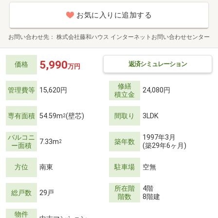
お気に入りに追加する
お問い合わせ先
株式会社藤和ハウス インターネットお問い合わせセンター
5,990
返済シミュレーション
価格
万円
修繕
管理費等
15,620円
24,080円
積立金
専有面積
54.59m
(壁芯)
間取り
3LDK
2
バルコニ
1997年3月
7.33m
築年数
2
ー面積
(築29年6ヶ月)
方位
南東
駐車場
空無
所在階
4階
総戸数
29戸
階数
8階建
物件