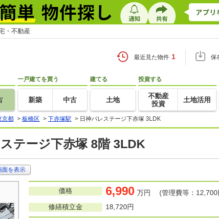
住宅・不動産
1
最近見た物件
保
一戸建てを買う
建てる
投資する
不動産
古
新築
中古
土地
土地活用
投資
東京都
>
板橋区
>
下赤塚駅
>
日神パレステージ下赤塚 3LDK
ステージ下赤塚 8階 3LDK
画面を表示
6,990
価格
万円 (管理費等：12,700
修繕積立金
18,720円