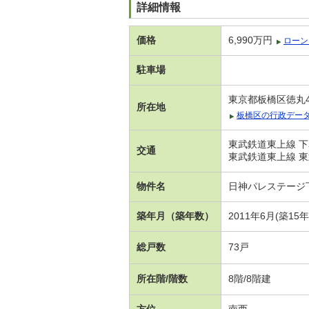
詳細情報
価格
6,990万円
ローン
駐車場
東京都板橋区徳丸
所在地
板橋区の行政デー
東武鉄道東上線 下
交通
東武鉄道東上線 東
物件名
日神パレステージ
築年月（築年数）
2011年6月(築15
総戸数
73戸
所在階/階数
8階/8階建
方位
南西