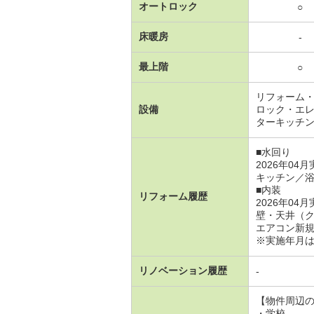
オートロック
○
床暖房
-
最上階
○
リフォーム
設備
ロック・エ
ターキッチ
■水回り
2026年04
キッチン／
■内装
リフォーム履歴
2026年04
壁・天井（
エアコン新
※実施年月
リノベーション履歴
-
【物件周辺
・学校