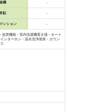
燥機
-
常駐
-
マンション
-
・追焚機能・室内洗濯機置き場・オート
付インターホン・温水洗浄便座・カウン
バス