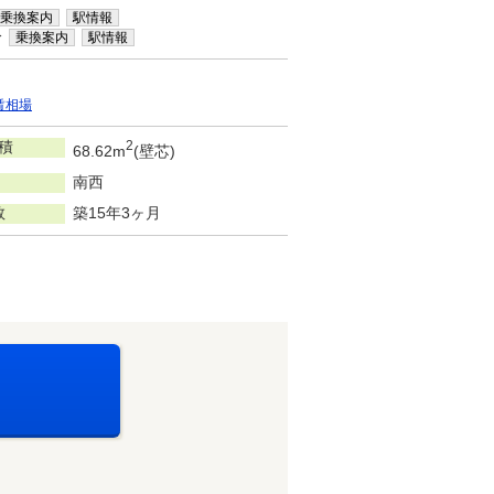
乗換案内
駅情報
分
乗換案内
駅情報
賃相場
積
2
68.62m
(壁芯)
南西
数
築15年3ヶ月