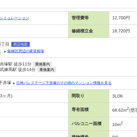
管理費等
12,700円
シミュレーション
修繕積立金
18,720円
4丁目
周辺地図
タ
板橋区周辺の家賃相場
赤塚駅 徒歩11分
乗換案内
武練馬駅 徒歩14分
乗換案内
下赤塚
日神パレステージ下赤塚のその他のマンション情報を見る
年3ヶ月)
間取り
3LDK
2
専有面積
68.62m
(壁
2
バルコニー面積
10m
建物構造