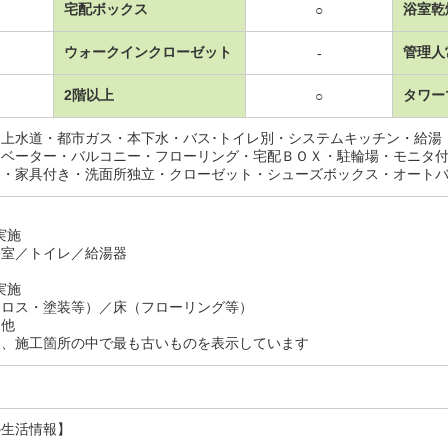
宅配ボックス
浴室乾
○
ウォークインクローゼット
管理人
-
2階以上
タワー
○
・上水道・都市ガス・本下水・バス･トイレ別・システムキッチン・給湯
レベーター・バルコニー・フローリング・宅配ＢＯＸ・駐輪場・モニタ
ン・家具付き・洗面所独立・クローゼット・シューズボックス・オート
月実施
浴室／トイレ／給湯器
月実施
クロス・塗装等）／床（フローリング等）
規他
は、施工箇所の中で最も古いものを表示しています
の生活情報】