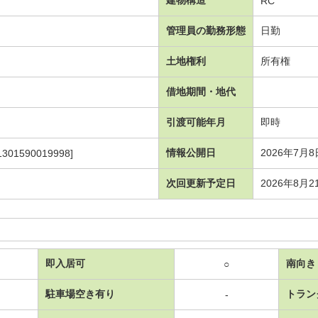
RC
管理員の勤務形態
日勤
土地権利
所有権
借地期間・地代
引渡可能年月
即時
情報公開日
2026年7月8
1301590019998]
次回更新予定日
2026年8月2
即入居可
南向き
○
駐車場空き有り
トラン
-