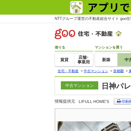
NTTグループ運営の不動産総合サイト goo
借りる
マンションを買う
店舗･
賃貸
新築
中
事業用
住宅・不動産
>
中古マンション
>
首都圏
>
日神パレ
中古マンション
情報提供元
LIFULL HOME'S
印刷