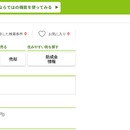
0
0
存した検索条件
お気に入り
売る
住みやすい街を探す
助成金
売却
情報
円)