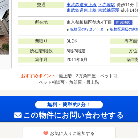
交通
東武鉄道東上線
下赤塚駅
徒歩11分
東武鉄道東上線
東武練馬駅
徒歩14
所在地
東京都板橋区徳丸4丁目
周辺地図
板橋区の行政データ
板橋区周辺の家
間取り
3LDK
専有面
所在階/階数
8階/8階建
方位
築年月
2011年6月
築年
おすすめポイント
最上階 3方角部屋 ペット可
ペット相談可・角部屋・最上階
無料・簡単約2分！
この物件にお問い合わせする
お気に入りに追加する