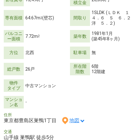
積立金
1SLDK (ＬＤＫ １
専有面積
64.67m
(壁芯)
間取り
４．６ Ｓ ６．２
2
洋 ５．２)
バルコニ
1981年1月
7.72m
築年数
2
ー面積
(築45年8ヶ月)
方位
北西
駐車場
無
所在階
6階
総戸数
26戸
階数
12階建
物件
中古マンション
タイプ
マンショ
-
ン名
住所
東京都豊島区巣鴨1丁目
地図
交通
山手線 巣鴨駅 徒歩5分