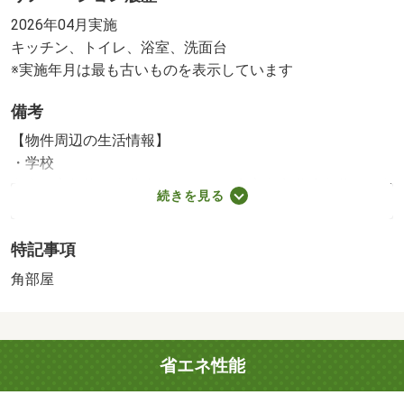
具（室内ドア等）
2026年04月実施
※実施年月は、施工箇所の中で最も古いものを表示してい
キッチン、トイレ、浴室、洗面台
ます
※実施年月は最も古いものを表示しています
備考
【物件周辺の生活情報】
・学校
文京区立駕籠町小学校（676m）、私立文京学院大学女子中
続きを見る
学校（485m）
・買い物
特記事項
スーパー（312m）、コンビニ（112m）、ドラッグストア
（50m）、商店街（231m）
角部屋
・その他施設
総合病院（253m）、公園（199m）
■注目の企業として地上波テレビ番組「ビジネスビジョ
省エネ性能
ン」に取り上げられました ■センチュリー２１ 個人年
間Ｎｏ．１営業マンが複数在籍しております。■私たちは