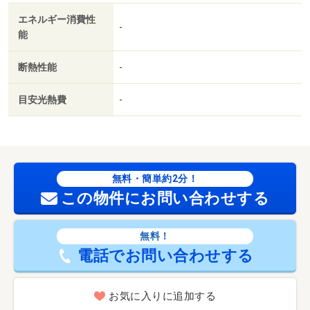
一都三県のマンション売買のスペシャリスト集団です。
エネルギー消費性
■ご案内時にはお客様のご自宅までお伺いいたしますの
-
能
で、ご来店の必要はございません。■他社さん掲載物件も
弊社にてご紹介・ご案内可能です 【設備・特記事項備
断熱性能
-
考】ペット不可・全居室収納・修繕・点検の記録
国土法届出：不要
目安光熱費
-
法令等制限：仲介手数料キャッシュバックキャンペーン対
象物件（今月までにご成約の方） ■「日本でいちばんわ
かりやすい 住まいの選び方がまるごとわかる本 ２０２
２－２３」にて記事監修
無料・簡単約2分！
この物件にお問い合わせする
無料！
電話でお問い合わせする
お気に入りに追加する