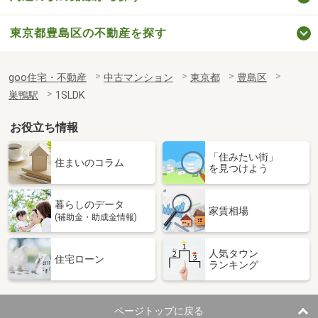
東京都豊島区の不動産を探す
goo住宅・不動産
中古マンション
東京都
豊島区
巣鴨駅
1SLDK
お役立ち情報
「住みたい街」
住まいのコラム
を見つけよう
暮らしのデータ
家賃相場
(補助金・助成金情報)
人気タウン
住宅ローン
ランキング
ページトップに戻る