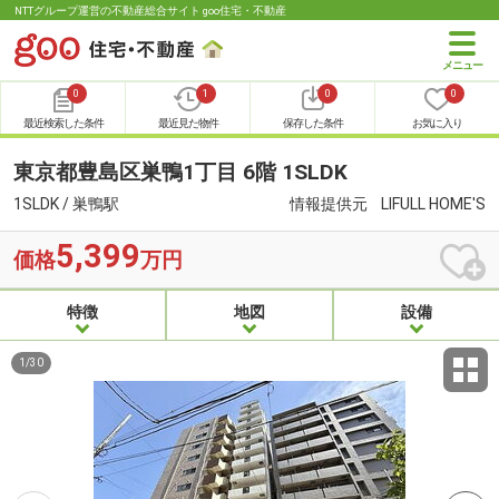
NTTグループ運営の不動産総合サイト goo住宅・不動産
0
1
0
0
最近検索した条件
最近見た物件
保存した条件
お気に入り
東京都豊島区巣鴨1丁目 6階 1SLDK
1SLDK / 巣鴨駅
情報提供元
LIFULL HOME'S
5,399
価格
万円
特徴
地図
設備
1
/
30