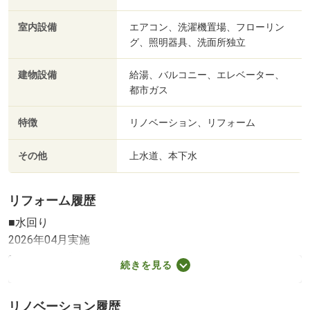
室内設備
エアコン、洗濯機置場、フローリン
グ、照明器具、洗面所独立
建物設備
給湯、バルコニー、エレベーター、
都市ガス
特徴
リノベーション、リフォーム
その他
上水道、本下水
リフォーム履歴
■水回り
2026年04月実施
キッチン／浴室／トイレ／洗面所
続きを見る
■内装
2026年04月実施
リノベーション履歴
壁・天井（クロス・塗装等）／床（フローリング等）／建