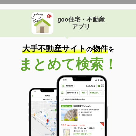
goo住宅・不動産
アプリ
大手不動産サイト
物件
の
を
まとめて検索！