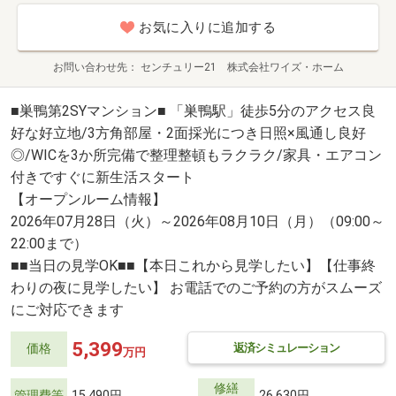
お気に入りに追加する
お問い合わせ先
センチュリー21 株式会社ワイズ・ホーム
■巣鴨第2SYマンション■ 「巣鴨駅」徒歩5分のアクセス良
好な好立地/3方角部屋・2面採光につき日照×風通し良好
◎/WICを3か所完備で整理整頓もラクラク/家具・エアコン
付きですぐに新生活スタート
【オープンルーム情報】
2026年07月28日（火）～2026年08月10日（月）（09:00～
22:00まで）
■■当日の見学OK■■【本日これから見学したい】【仕事終
わりの夜に見学したい】 お電話でのご予約の方がスムーズ
にご対応できます
5,399
返済シミュレーション
価格
万円
修繕
管理費等
15,490円
26,630円