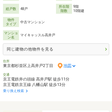
所在階
9階
総戸数
48戸
階数
10階建
物件
中古マンション
タイプ
マンショ
マイキャッスル高井戸
ン名
同じ建物の他物件を見る
住所
東京都杉並区上高井戸2丁目
地図
交通
京王電鉄井の頭線 高井戸駅 徒歩11分
京王電鉄京王線 八幡山駅 徒歩13分
乗り換え検索