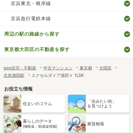
京浜東北・根岸線
京浜急行電鉄本線
周辺の駅の路線から探す
東京都大田区の不動産を探す
goo住宅・不動産
中古マンション
東京都
大田区
京急蒲田駅
エクセルダイア蒲田Ｖ 1LDK
お役立ち情報
「住みたい街」
住まいのコラム
を見つけよう
暮らしのデータ
家賃相場
(補助金・助成金情報)