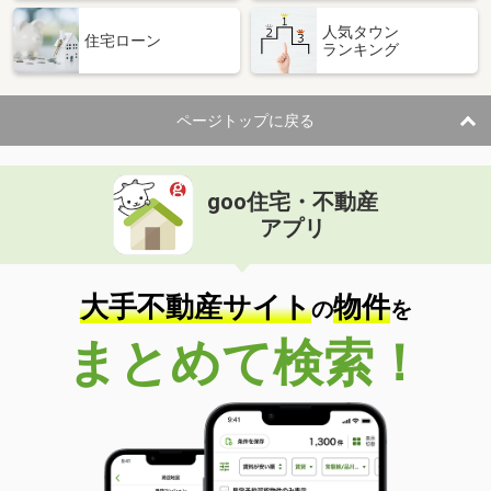
人気タウン
住宅ローン
ランキング
ページトップに戻る
goo住宅・不動産
アプリ
大手不動産サイト
物件
の
を
まとめて検索！