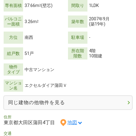
専有面積
37.66m
(壁芯)
間取り
1LDK
2
バルコニ
2007年9月
3.26m
築年数
2
ー面積
(築19年)
方位
南西
駐車場
-
所在階
4階
総戸数
51戸
階数
10階建
物件
中古マンション
タイプ
マンショ
エクセルダイア蒲田Ｖ
ン名
同じ建物の他物件を見る
住所
東京都大田区蒲田4丁目
地図
交通