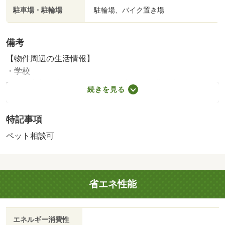
駐車場・駐輪場
駐輪場、バイク置き場
備考
【物件周辺の生活情報】
・学校
大田区立新宿小学校（800m）、大田区立蒲田中学校
続きを見る
（1,000m）
・買い物
特記事項
スーパー（230m）、コンビニ（350m）、ドラッグストア
（650m）
ペット相談可
・その他施設
公園（450m）、京急蒲田駅（230m）
施工会社：（株）白石
省エネ性能
２－００５２０３ 【設備・特記事項備考】全居室収納
町会費：300円
エネルギー消費性
-