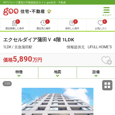
NTTグループ運営の不動産総合サイト goo住宅・不動産
0
1
0
0
最近検索した条件
最近見た物件
保存した条件
お気に入り
エクセルダイア蒲田Ｖ 4階 1LDK
1LDK / 京急蒲田駅
情報提供元
LIFULL HOME'S
5,890
価格
万円
特徴
地図
設備
1
/
20