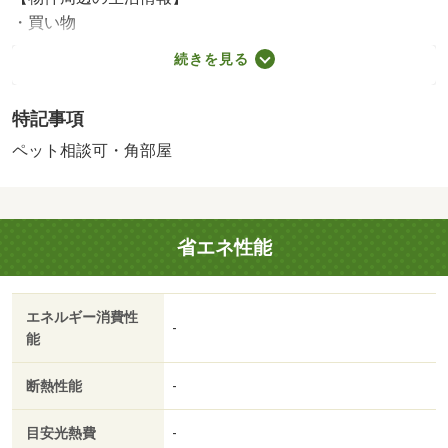
・買い物
スーパー（410m）、コンビニ（250m）
続きを見る
諸費用サービス・半額サービス・ご見学・ご成約キャンペ
ーン実施中 キャンペーン期間：２０２６年５月１日～２
特記事項
０２６年１２月３２８日 キャンペーン対象：キャンペー
ン期間中に弊社で初めてご見学頂いたお客様全
ペット相談可・角部屋
員 キャンペーン期間中に弊社でご契
約頂いたお客様全員 【駐車場備考】 【設備・特記事
項備考】事務所不可・専用バス・専用トイレ
省エネ性能
国土法届出：不要
販売戸数：1戸
その他：715円
エネルギー消費性
-
能
断熱性能
-
目安光熱費
-