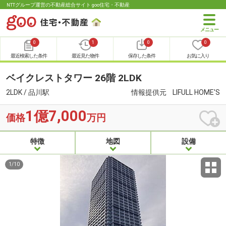
NTTグループ運営の不動産総合サイト goo住宅・不動産
0
1
0
0
最近検索した条件
最近見た物件
保存した条件
お気に入り
ベイクレストタワー 26階 2LDK
2LDK / 品川駅
情報提供元
LIFULL HOME'S
1億7,000
価格
万円
特徴
地図
設備
1
/
10