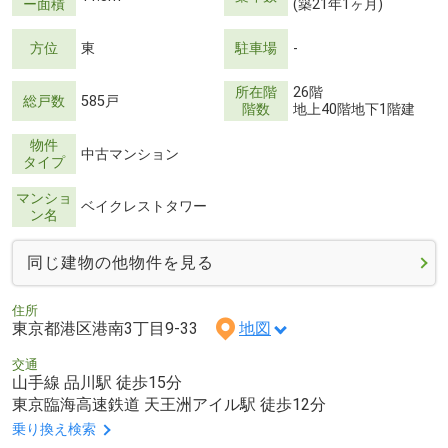
ー面積
(築21年1ヶ月)
方位
東
駐車場
-
所在階
26階
総戸数
585戸
階数
地上40階地下1階建
物件
中古マンション
タイプ
マンショ
ベイクレストタワー
ン名
同じ建物の他物件を見る
住所
東京都港区港南3丁目9-33
地図
交通
山手線 品川駅 徒歩15分
東京臨海高速鉄道 天王洲アイル駅 徒歩12分
乗り換え検索