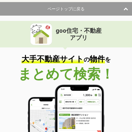
ページトップに戻る
goo住宅・不動産
アプリ
大手不動産サイト
物件
の
を
まとめて検索！